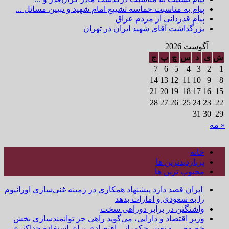
پیام به مناسبت حماسه تشییع امام شهید و تبیین مسائل ...
پیام قدردانی از مردم عراق
بزرگداشت آقای شهید ایران در تهران
آگوست 2026
ش
ی
د
س
چ
پ
ج
7
6
5
4
3
2
1
14
13
12
11
10
9
8
21
20
19
18
17
16
15
28
27
26
25
24
23
22
31
30
29
« مه
خانه
پربازدیدترین ها
محبوب ترین ها
ایران قصد دارد پیشنهاد همکاری در زمینه غنی‌سازی اورانیوم
را به سعودی و امارات بدهد
واشنگتن در برابر دوراهی سخت
وزیر اقتصاد و دارایی، می‌گوید راهی جز توانمندسازی بخش
خصوصی و تغییر حکمرانی اقتصادی برای استفاده حداکثری