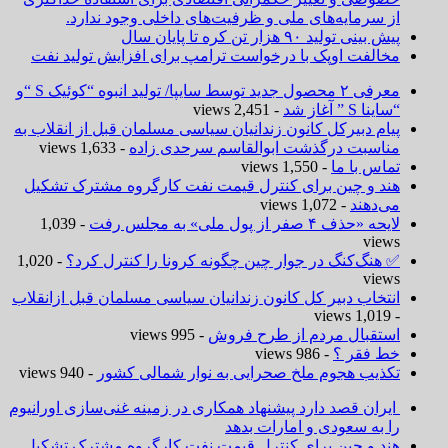
از سرمایه‌های ملی و ظرفیت‌های داخلی وجود ندارد.
پیش بینی تولید ۹۰ هزار تن کره تا پایان سال
مخالفت اوپک با درخواست ترامپ برای افزایش تولید نفت
معرفی ۲ محصول جدید توسط سایپا/ تولید انبوه “کوئیک S “و
“ساینا S ” آغاز شد
- 2,451 views
پیام دبیرکل کانون زندانیان سیاسی مسلمان قبل از انقلاب به
مناسبت درگذشت ابوالقاسم سرحدی زاده
- 1,633 views
تماس با ما
- 1,550 views
هند و چین برای کنترل قیمت نفت کارگروه مشترک تشکیل
می‌دهند
- 1,072 views
لایحه «حذف ۴ صفر از پول ملی» به مجلس رفت
- 1,039
views
✅ هنگ‌کنگ در جوار چین چگونه کرونا را کنترل کرد؟
- 1,020
views
انتخاب دبیر کل کانون زندانیان سیاسی مسلمان قبل ازانقلاب
- 1,019 views
استقبال مردم از طرح فروش
- 995 views
خط فقر ؟
- 986 views
تکذیب هجوم ملخ صحرایی به نوار شمالی کشور
- 940 views
ایران قصد دارد پیشنهاد همکاری در زمینه غنی‌سازی اورانیوم
را به سعودی و امارات بدهد
هند و چین برای کنترل قیمت نفت کارگروه مشترک تشکیل