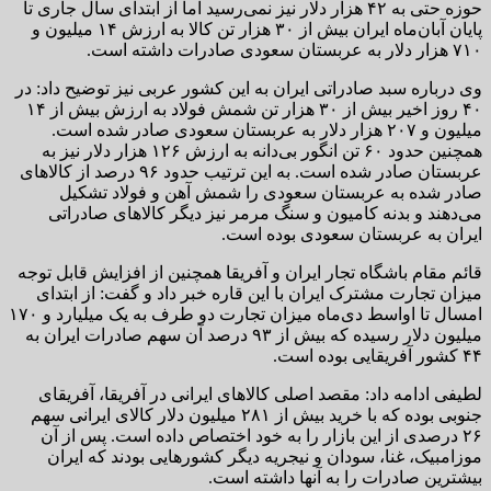
حوزه حتی به ۴۲ هزار دلار نیز نمی‌رسید اما از ابتدای سال جاری تا
پایان آبان‌ماه ایران بیش از ۳۰ هزار تن کالا به ارزش ۱۴ میلیون و
۷۱۰ هزار دلار به عربستان سعودی صادرات داشته است.
وی درباره سبد صادراتی ایران به این کشور عربی نیز توضیح داد: در
۴۰ روز اخیر بیش از ۳۰ هزار تن شمش فولاد به ارزش بیش از ۱۴
میلیون و ۲۰۷ هزار دلار به عربستان سعودی صادر شده است.
همچنین حدود ۶۰ تن انگور بی‌دانه به ارزش ۱۲۶ هزار دلار نیز به
عربستان صادر شده است. به این ترتیب حدود ۹۶ درصد از کالاهای
صادر شده به عربستان سعودی را شمش آهن و فولاد تشکیل
می‌دهند و بدنه کامیون و سنگ مرمر نیز دیگر کالاهای صادراتی
ایران به عربستان سعودی بوده است.
قائم مقام باشگاه تجار ایران و آفریقا همچنین از افزایش قابل توجه
میزان تجارت مشترک ایران با این قاره خبر داد و گفت: از ابتدای
امسال تا اواسط دی‌ماه میزان تجارت دو طرف به یک میلیارد و ۱۷۰
میلیون دلار رسیده که بیش از ۹۳ درصد آن سهم صادرات ایران به
۴۴ کشور آفریقایی بوده است.
لطیفی ادامه داد: مقصد اصلی کالاهای ایرانی در آفریقا، آفریقای
جنوبی بوده که با خرید بیش از ۲۸۱ میلیون دلار کالای ایرانی سهم
۲۶ درصدی از این بازار را به خود اختصاص داده است. پس از آن
موزامبیک، غنا، سودان و نیجریه دیگر کشورهایی بودند که ایران
بیشترین صادرات را به آنها داشته است.