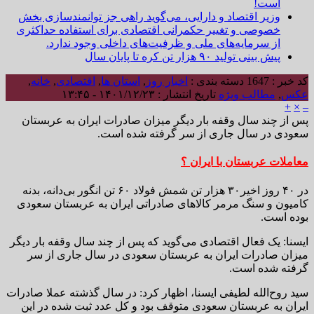
است!
وزیر اقتصاد و دارایی، می‌گوید راهی جز توانمندسازی بخش
خصوصی و تغییر حکمرانی اقتصادی برای استفاده حداکثری
از سرمایه‌های ملی و ظرفیت‌های داخلی وجود ندارد.
پیش بینی تولید ۹۰ هزار تن کره تا پایان سال
کد خبر : 1647
دسته بندی :
اخبار روز
,
استان ها
,
اقتصادی
,
خانه
,
عکس
,
مطالب ویژه
تاریخ انتشار : ۱۴۰۱/۱۲/۲۳ - ۱۳:۴۵
+
×
–
پس از چند سال وقفه بار دیگر میزان صادرات ایران به عربستان
سعودی در سال جاری از سر گرفته شده است.
معاملات عربستان با ایران ؟
در ۴۰ روز اخیر۳۰ هزار تن شمش فولاد ۶۰ تن انگور بی‌دانه، بدنه
کامیون و سنگ مرمر کالاهای صادراتی ایران به عربستان سعودی
بوده است.
ایسنا: یک فعال اقتصادی می‌گوید که پس از چند سال وقفه بار دیگر
میزان صادرات ایران به عربستان سعودی در سال جاری از سر
گرفته شده است.
سید روح‌الله لطیفی ایسنا، اظهار کرد: در سال گذشته عملا صادرات
ایران به عربستان سعودی متوقف بود و کل عدد ثبت شده در این