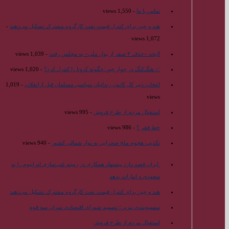
تماس با ما
- 1,550 views
هند و چین برای کنترل قیمت نفت کارگروه مشترک تشکیل می‌دهند
-
1,072 views
لایحه «حذف ۴ صفر از پول ملی» به مجلس رفت
- 1,039 views
✅ هنگ‌کنگ در جوار چین چگونه کرونا را کنترل کرد؟
- 1,020 views
انتخاب دبیر کل کانون زندانیان سیاسی مسلمان قبل ازانقلاب
- 1,019
views
استقبال مردم از طرح فروش
- 995 views
خط فقر ؟
- 986 views
تکذیب هجوم ملخ صحرایی به نوار شمالی کشور
- 940 views
ایران قصد دارد پیشنهاد همکاری در زمینه غنی‌سازی اورانیوم را به
سعودی و امارات بدهد
هند و چین برای کنترل قیمت نفت کارگروه مشترک تشکیل می‌دهند
سهمیه‌بندی بنزین؛ تصمیم شورای اقتصادی سران سه قوه
استقبال مردم از طرح فروش