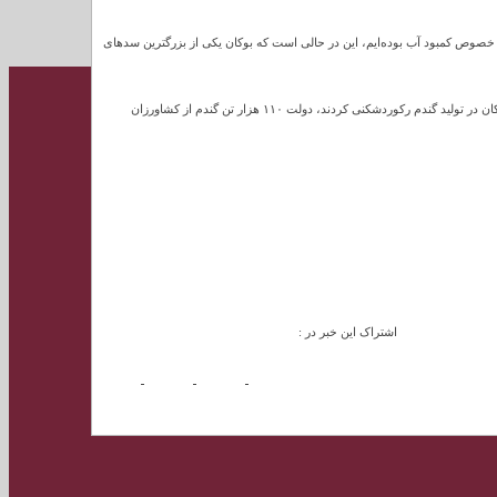
 خصوص کمبود آب بوده‌ایم، این در حالی است که بوکان یکی از بزرگترین سدهای
وی خطاب به وزیر جهاد کشاورزی گفت: اینگونه رفتار با گندمکاران درست نیست، گندمکاران بوکان در تولید گندم رکوردشکنی کردند، دولت ۱۱۰ هزار تن گندم از کشاورزان
اشتراک این خبر در :