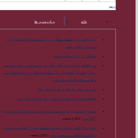
« مه
خانه
پربازدیدترین ها
محبوب ترین ها
ایران قصد دارد پیشنهاد همکاری در زمینه غنی‌سازی اورانیوم را به
سعودی و امارات بدهد
واشنگتن در برابر دوراهی سخت
وزیر اقتصاد و دارایی، می‌گوید راهی جز توانمندسازی بخش خصوصی
و تغییر حکمرانی اقتصادی برای استفاده حداکثری از سرمایه‌های ملی
و ظرفیت‌های داخلی وجود ندارد.
پیش بینی تولید ۹۰ هزار تن کره تا پایان سال
مخالفت اوپک با درخواست ترامپ برای افزایش تولید نفت
معرفی ۲ محصول جدید توسط سایپا/ تولید انبوه “کوئیک S “و “ساینا S
” آغاز شد
- 2,451 views
پیام دبیرکل کانون زندانیان سیاسی مسلمان قبل از انقلاب به مناسبت
درگذشت ابوالقاسم سرحدی زاده
- 1,633 views