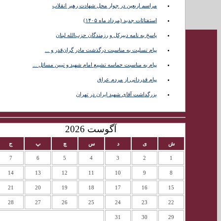
مراسم اربعین در جوار محل شهادت رهبر انقلاب
تماس با
استفتائات جدید (مرداد ماه ۱۴۰۵)
ما
پاسخ به نامه دبیرکل و رزمندگان حزب‌الله لبنان
پیام تسلیت به مناسبت درگذشت مادر گران‌قدر و ...
پیام به مناسبت حماسه تشییع امام شهید و تبیین مسائل ...
پیام قدردانی از مردم عراق
بزرگداشت آقای شهید ایران در تهران
آگوست 2026
ش
ی
د
س
چ
پ
ج
7
6
5
4
3
2
1
14
13
12
11
10
9
8
21
20
19
18
17
16
15
28
27
26
25
24
23
22
31
30
29