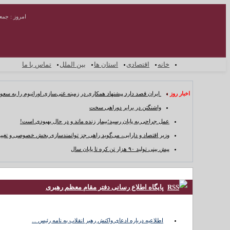
امروز : جمعه ۱۶ مرداد 
خانه
اقتصادی
استان ها
بین الملل
تماس با ما
اخبار روز :
ایران قصد دارد پیشنهاد همکاری در زمینه غنی‌سازی اورانیوم را به سعو
واشنگتن در برابر دوراهی سخت
عمل جراحی به پایان رسید؛بیمار زنده ماند و در حال بهبودی است!
وزیر اقتصاد و دارایی، می‌گوید راهی جز توانمندسازی بخش خصوصی و تغییر
پیش بینی تولید ۹۰ هزار تن کره تا پایان سال
خانه
پایگاه اطلاع رسانی دفتر مقام معظم رهبری
اقتصادی
استان ها
بین
اطلاعیه درباره ادعای واکنش رهبر انقلاب به نامه رئیس ...
الملل