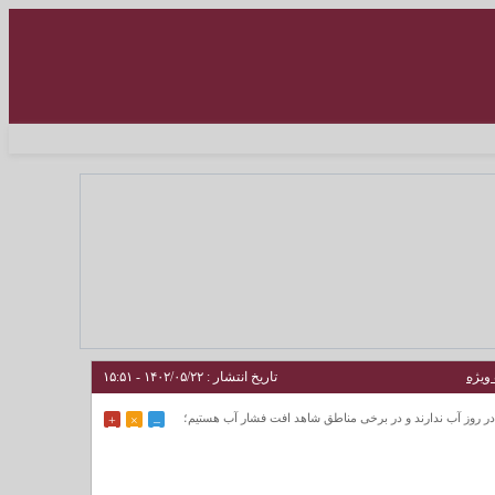
ویژه
تاریخ انتشار : ۱۴۰۲/۰۵/۲۲ - ۱۵:۵۱
و قطع برق باعث شده در تأمین آب به مشکل برخورد کنیم، مردم ۸ ساعت در روز آب ندارند و در برخی مناطق شاهد افت فشار آب هستیم؛
+
×
–