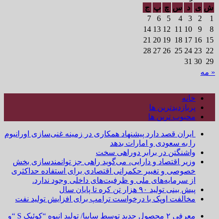
ش
ی
د
س
چ
پ
ج
7
6
5
4
3
2
1
14
13
12
11
10
9
8
21
20
19
18
17
16
15
28
27
26
25
24
23
22
31
30
29
« مه
خانه
پربازدیدترین ها
محبوب ترین ها
ایران قصد دارد پیشنهاد همکاری در زمینه غنی‌سازی اورانیوم
را به سعودی و امارات بدهد
واشنگتن در برابر دوراهی سخت
وزیر اقتصاد و دارایی، می‌گوید راهی جز توانمندسازی بخش
خصوصی و تغییر حکمرانی اقتصادی برای استفاده حداکثری
از سرمایه‌های ملی و ظرفیت‌های داخلی وجود ندارد.
پیش بینی تولید ۹۰ هزار تن کره تا پایان سال
مخالفت اوپک با درخواست ترامپ برای افزایش تولید نفت
معرفی ۲ محصول جدید توسط سایپا/ تولید انبوه “کوئیک S “و