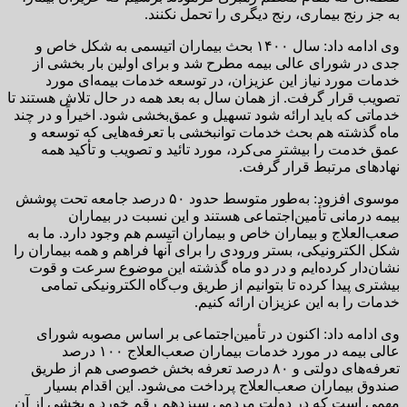
به جز رنج بیماری، رنج دیگری را تحمل نکنند.
وی ادامه داد: سال ۱۴۰۰ بحث بیماران اتیسمی به شکل خاص و
جدی در شورای عالی بیمه مطرح شد و برای اولین بار بخشی از
خدمات مورد نیاز این عزیزان، در توسعه خدمات بیمه‌ای مورد
تصویب قرار گرفت. از همان سال به بعد همه در حال تلاش هستند تا
خدماتی که باید ارائه شود تسهیل و عمق‌بخشی شود. اخیراً و در چند
ماه گذشته هم بحث خدمات توانبخشی با تعرفه‌هایی که توسعه و
عمق خدمت را بیشتر می‌کرد، مورد تائید و تصویب و تأکید همه
نهادهای مرتبط قرار گرفت.
موسوی افزود: به‌طور متوسط حدود ۵۰ درصد جامعه تحت پوشش
بیمه درمانی تأمین‌اجتماعی هستند و این نسبت در بیماران
صعب‌العلاج و بیماران خاص و بیماران اتیسم هم وجود دارد. ما به
شکل الکترونیکی، بستر ورودی را برای آنها فراهم و همه بیماران را
نشان‌دار کرده‌ایم و در دو ماه گذشته این موضوع سرعت و قوت
بیشتری پیدا کرده تا بتوانیم از طریق وب‌گاه الکترونیکی تمامی
خدمات را به این عزیزان ارائه کنیم.
وی ادامه داد: اکنون در تأمین‌اجتماعی بر اساس مصوبه شورای
عالی بیمه در مورد خدمات بیماران صعب‌العلاج ۱۰۰ درصد
تعرفه‌های دولتی و ۸۰ درصد تعرفه بخش خصوصی هم از طریق
صندوق بیماران صعب‌العلاج پرداخت می‌شود. این اقدام بسیار
مهمی است که در دولت مردمی سیزدهم رقم خورد و بخشی از آن