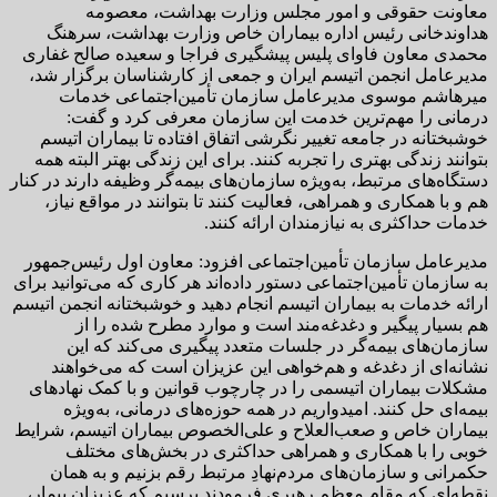
معاونت حقوقی و امور مجلس وزارت بهداشت، معصومه
هداوندخانی رئیس اداره بیماران خاص وزارت بهداشت، سرهنگ
محمدی معاون فاوای پلیس پیشگیری فراجا و سعیده صالح غفاری
مدیرعامل انجمن اتیسم ایران و جمعی از کارشناسان برگزار شد،
میرهاشم موسوی مدیرعامل سازمان تأمین‌اجتماعی خدمات
درمانی را مهم‌ترین خدمت این سازمان معرفی کرد و گفت:
خوشبختانه در جامعه تغییر نگرشی اتفاق افتاده تا بیماران اتیسم
بتوانند زندگی بهتری را تجربه کنند. برای این زندگی بهتر البته همه
دستگاه‌های مرتبط، به‌ویژه سازمان‌های بیمه‌گر وظیفه دارند در کنار
هم و با همکاری و همراهی، فعالیت کنند تا بتوانند در مواقع نیاز،
خدمات حداکثری به نیازمندان ارائه کنند.
مدیرعامل سازمان تأمین‌اجتماعی افزود: معاون اول رئیس‌جمهور
به سازمان تأمین‌اجتماعی دستور داده‌اند هر کاری که می‌توانید برای
ارائه خدمات به بیماران اتیسم انجام دهید و خوشبختانه انجمن اتیسم
هم بسیار پیگیر و دغدغه‌مند است و موارد مطرح شده را از
سازمان‌های بیمه‌گر در جلسات متعدد پیگیری می‌کند که این
نشانه‌ای از دغدغه و هم‌خواهی این عزیزان است که می‌خواهند
مشکلات بیماران اتیسمی را در چارچوب قوانین و با کمک نهادهای
بیمه‌ای حل کنند. امیدواریم در همه حوزه‌های درمانی، به‌ویژه
بیماران خاص و صعب‌العلاح و علی‌الخصوص بیماران اتیسم، شرایط
خوبی را با همکاری و همراهی حداکثری در بخش‌های مختلف
حکمرانی و سازمان‌های مردم‌نهادِ مرتبط رقم بزنیم و به همان
نقطه‌ای که مقام معظم رهبری فرمودند برسیم که عزیزان بیمار،