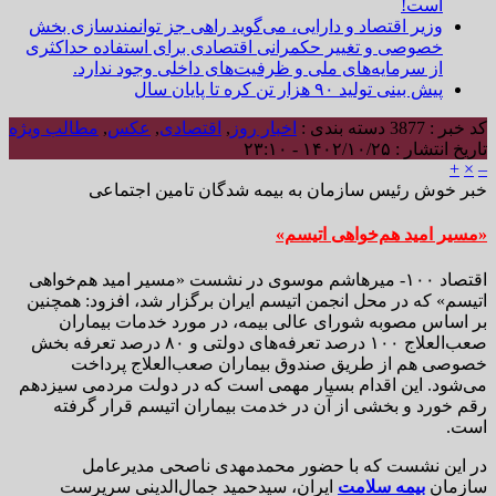
است!
وزیر اقتصاد و دارایی، می‌گوید راهی جز توانمندسازی بخش
خصوصی و تغییر حکمرانی اقتصادی برای استفاده حداکثری
از سرمایه‌های ملی و ظرفیت‌های داخلی وجود ندارد.
پیش بینی تولید ۹۰ هزار تن کره تا پایان سال
کد خبر : 3877
دسته بندی :
اخبار روز
,
اقتصادی
,
عکس
,
مطالب ویژه
تاریخ انتشار : ۱۴۰۲/۱۰/۲۵ - ۲۳:۱۰
+
×
–
خبر خوش رئیس سازمان به بیمه شدگان تامین اجتماعی
«مسیر امید هم‌خواهی اتیسم»
اقتصاد ۱۰۰- میرهاشم موسوی در نشست «مسیر امید هم‌خواهی
اتیسم» که در محل انجمن اتیسم ایران برگزار شد، افزود: همچنین
بر اساس مصوبه شورای عالی بیمه، در مورد خدمات بیماران
صعب‌العلاج ۱۰۰ درصد تعرفه‌های دولتی و ۸۰ درصد تعرفه بخش
خصوصی هم از طریق صندوق بیماران صعب‌العلاج پرداخت
می‌شود. این اقدام بسیار مهمی است که در دولت مردمی سیزدهم
رقم خورد و بخشی از آن در خدمت بیماران اتیسم قرار گرفته
است.
در این نشست که با حضور محمدمهدی ناصحی مدیرعامل
سازمان
بیمه سلامت
ایران، سیدحمید جمال‌الدینی سرپرست