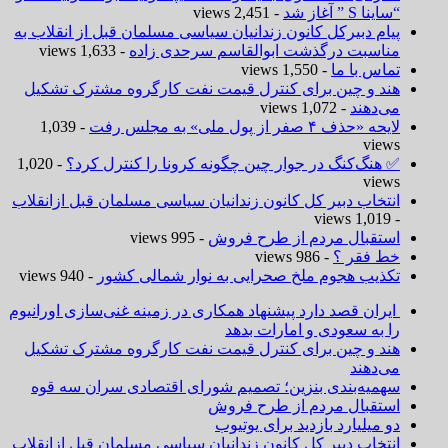
“ساینا S ” آغاز شد
- 2,451 views
پیام دبیرکل کانون زندانیان سیاسی مسلمان قبل از انقلاب به
مناسبت درگذشت ابوالقاسم سرحدی زاده
- 1,633 views
تماس با ما
- 1,550 views
هند و چین برای کنترل قیمت نفت کارگروه مشترک تشکیل
می‌دهند
- 1,072 views
لایحه «حذف ۴ صفر از پول ملی» به مجلس رفت
- 1,039
views
✅ هنگ‌کنگ در جوار چین چگونه کرونا را کنترل کرد؟
- 1,020
views
انتخاب دبیر کل کانون زندانیان سیاسی مسلمان قبل ازانقلاب
- 1,019 views
استقبال مردم از طرح فروش
- 995 views
خط فقر ؟
- 986 views
تکذیب هجوم ملخ صحرایی به نوار شمالی کشور
- 940 views
ایران قصد دارد پیشنهاد همکاری در زمینه غنی‌سازی اورانیوم
را به سعودی و امارات بدهد
هند و چین برای کنترل قیمت نفت کارگروه مشترک تشکیل
می‌دهند
سهمیه‌بندی بنزین؛ تصمیم شورای اقتصادی سران سه قوه
استقبال مردم از طرح فروش
دو میلیارد بازدید برای یوتیوب
انتخاب دبیر کل کانون زندانیان سیاسی مسلمان قبل ازانقلاب