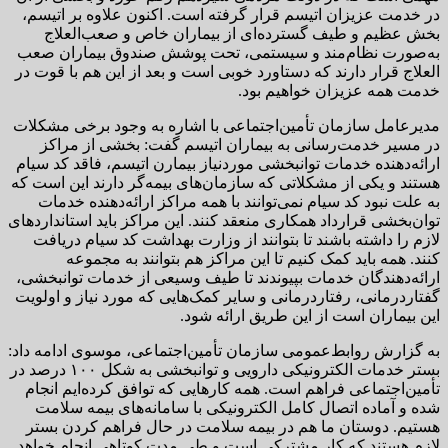
در خدمت عزیزان اتیسم قرار گرفته است. اکنون علاوه بر اتیسم،
بخش عظیم و طیف گسترده‌ای از بیماران خاص و صعب‌العلاج
به‌صورت نظام‌مند و سیستمی، تحت پوشش صندوق بیماران صعب
العلاج قرار دارند که دستاورد خوبی است و بعد از این هم با قوت در
خدمت همه عزیزان خواهیم بود.
مدیرعامل سازمان تأمین‌اجتماعی با اشاره به وجود برخی مشکلات
در مسیر خدمت‌رسانی به بیماران اتیسم گفت: بخشی از مراکز
ارائه‌دهنده خدمات توانبخشی موردنیاز بیمارن اتیسم، فاقد کد سیام
هستند و یکی از مشکلاتی که سازمان‌های بیمه‌گر دارند این است که
به علت نبود کد سیام نمی‌توانند با همه مراکز ارائه‌دهنده خدمات
توان‌بخشی قرارداد همکاری منعقد کنند. این مراکز باید استانداردهای
لازم را داشته باشند تا بتوانند از وزارت بهداشت کد سیام دریافت
کنند. همه باید کمک کنیم تا این مراکز هم بتوانند به مجموعه
ارائه‌دهندگان خدمات بپیوندند تا طیف وسیعی از خدمات توانبخشی،
گفتاردرمانی، رفتاردرمانی و سایر کمک‌هایی که مورد نیاز و اولویت
این بیماران است از این طریق ارائه شود.
به گزارش روابط‌عمومی سازمان تأمین‌اجتماعی، موسوی ادامه داد:
بستر خدمات الکترونیکی دارویی و توانبخشی به شکل ۱۰۰ درصد در
تأمین‌اجتماعی فراهم است. همه کارهایی که توافق کرده‌ایم انجام
شده و آماده اتصال کامل الکترونیکی با سامانه‌های بیمه سلامت
هستیم. دوستان ما هم در بیمه سلامت در حال فراهم کردن بستر
لازم هستند که کار مشترکی است و طی مدت کوتاهی انجام خواهد