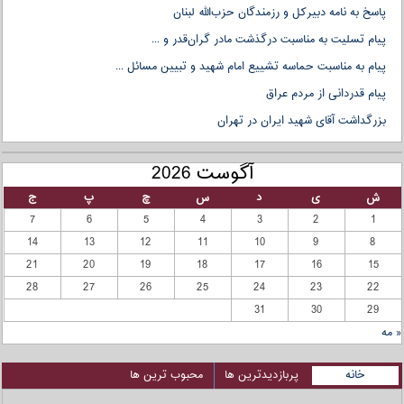
پاسخ به نامه دبیرکل و رزمندگان حزب‌الله لبنان
پیام تسلیت به مناسبت درگذشت مادر گران‌قدر و ...
پیام به مناسبت حماسه تشییع امام شهید و تبیین مسائل ...
پیام قدردانی از مردم عراق
بزرگداشت آقای شهید ایران در تهران
آگوست 2026
ش
ی
د
س
چ
پ
ج
7
6
5
4
3
2
1
14
13
12
11
10
9
8
21
20
19
18
17
16
15
28
27
26
25
24
23
22
31
30
29
« مه
خانه
پربازدیدترین ها
محبوب ترین ها