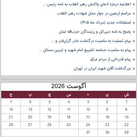
اطلاعیه درباره ادعای واکنش رهبر انقلاب به نامه رئیس ...
مراسم اربعین در جوار محل شهادت رهبر انقلاب
استفتائات جدید (مرداد ماه ۱۴۰۵)
پاسخ به نامه دبیرکل و رزمندگان حزب‌الله لبنان
پیام تسلیت به مناسبت درگذشت مادر گران‌قدر و ...
پیام به مناسبت حماسه تشییع امام شهید و تبیین مسائل ...
پیام قدردانی از مردم عراق
بزرگداشت آقای شهید ایران در تهران
آگوست 2026
ش
ی
د
س
چ
پ
ج
7
6
5
4
3
2
1
14
13
12
11
10
9
8
21
20
19
18
17
16
15
28
27
26
25
24
23
22
31
30
29