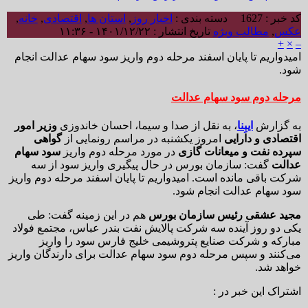
کد خبر : 1627
دسته بندی :
اخبار روز
,
استان ها
,
اقتصادی
,
خانه
,
عکس
,
مطالب ویژه
تاریخ انتشار : ۱۴۰۱/۱۲/۲۲ - ۱۱:۳۶
+
×
–
امیدواریم تا پایان اسفند مرحله دوم واریز سود سهام عدالت انجام
شود.
مرحله دوم سود سهام عدالت
به گزارش
ایبِنا
، به نقل از صدا و سیما، احسان خاندوزی
وزیر امور
اقتصادی و دارایی
امروز یکشنبه در مراسم رونمایی از
گواهی
سپرده نفت و میعانات گازی
در مورد مرحله دوم واریز
سود سهام
عدالت
گفت: سازمان بورس در حال پیگیری واریز سود از سه
شرکت باقی مانده است. امیدواریم تا پایان اسفند مرحله دوم واریز
سود سهام عدالت انجام شود.
مجید عشقی رئیس سازمان بورس
هم در این زمینه گفت: طی
یکی دو روز آینده سه شرکت پالایش نفت بندر عباس، مجتمع فولاد
مبارکه و شرکت صنایع پتروشیمی خلیج فارس سود را واریز
می‌کنند و سپس مرحله دوم سود سهام عدالت برای دارندگان واریز
خواهد شد.
اشتراک این خبر در :