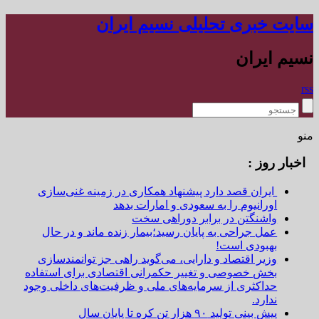
سایت خبری تحلیلی نسیم ایران
نسیم ایران
rss
منو
اخبار روز :
ایران قصد دارد پیشنهاد همکاری در زمینه غنی‌سازی
اورانیوم را به سعودی و امارات بدهد
واشنگتن در برابر دوراهی سخت
عمل جراحی به پایان رسید؛بیمار زنده ماند و در حال
بهبودی است!
وزیر اقتصاد و دارایی، می‌گوید راهی جز توانمندسازی
بخش خصوصی و تغییر حکمرانی اقتصادی برای استفاده
حداکثری از سرمایه‌های ملی و ظرفیت‌های داخلی وجود
ندارد.
پیش بینی تولید ۹۰ هزار تن کره تا پایان سال