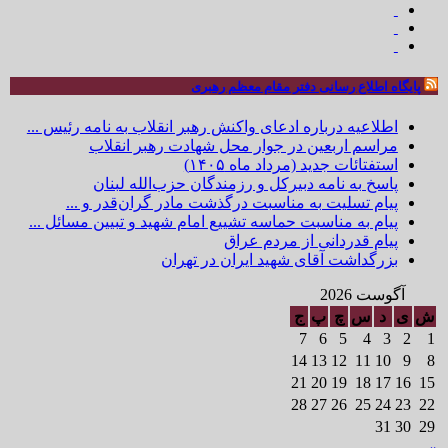
پایگاه اطلاع رسانی دفتر مقام معظم رهبری
اطلاعیه درباره ادعای واکنش رهبر انقلاب به نامه رئیس ...
مراسم اربعین در جوار محل شهادت رهبر انقلاب
استفتائات جدید (مرداد ماه ۱۴۰۵)
پاسخ به نامه دبیرکل و رزمندگان حزب‌الله لبنان
پیام تسلیت به مناسبت درگذشت مادر گران‌قدر و ...
پیام به مناسبت حماسه تشییع امام شهید و تبیین مسائل ...
پیام قدردانی از مردم عراق
بزرگداشت آقای شهید ایران در تهران
آگوست 2026
ش
ی
د
س
چ
پ
ج
7
6
5
4
3
2
1
14
13
12
11
10
9
8
21
20
19
18
17
16
15
28
27
26
25
24
23
22
31
30
29