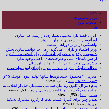
« مه
خانه
پربازدیدترین ها
محبوب ترین
ها
ایران قصد دارد پیشنهاد همکاری در زمینه غنی‌سازی
اورانیوم را به سعودی و امارات بدهد
واشنگتن در برابر دوراهی سخت
وزیر اقتصاد و دارایی، می‌گوید راهی جز توانمندسازی بخش
خصوصی و تغییر حکمرانی اقتصادی برای استفاده حداکثری
از سرمایه‌های ملی و ظرفیت‌های داخلی وجود ندارد.
پیش بینی تولید ۹۰ هزار تن کره تا پایان سال
مخالفت اوپک با درخواست ترامپ برای افزایش تولید نفت
معرفی ۲ محصول جدید توسط سایپا/ تولید انبوه “کوئیک S “و
“ساینا S ” آغاز شد
- 2,451 views
پیام دبیرکل کانون زندانیان سیاسی مسلمان قبل از انقلاب به
مناسبت درگذشت ابوالقاسم سرحدی زاده
- 1,633 views
تماس با ما
- 1,550 views
هند و چین برای کنترل قیمت نفت کارگروه مشترک تشکیل
می‌دهند
- 1,072 views
لایحه «حذف ۴ صفر از پول ملی» به مجلس رفت
- 1,039