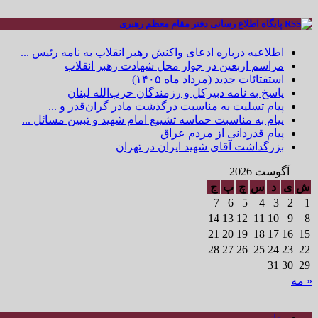
پایگاه اطلاع رسانی دفتر مقام معظم رهبری
اطلاعیه درباره ادعای واکنش رهبر انقلاب به نامه رئیس ...
مراسم اربعین در جوار محل شهادت رهبر انقلاب
استفتائات جدید (مرداد ماه ۱۴۰۵)
پاسخ به نامه دبیرکل و رزمندگان حزب‌الله لبنان
پیام تسلیت به مناسبت درگذشت مادر گران‌قدر و ...
پیام به مناسبت حماسه تشییع امام شهید و تبیین مسائل ...
پیام قدردانی از مردم عراق
بزرگداشت آقای شهید ایران در تهران
آگوست 2026
ش
ی
د
س
چ
پ
ج
7
6
5
4
3
2
1
14
13
12
11
10
9
8
21
20
19
18
17
16
15
28
27
26
25
24
23
22
31
30
29
« مه