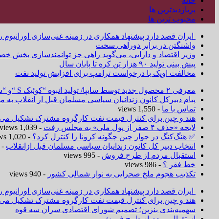
خانه
پربازدیدترین ها
محبوب ترین ها
ایران قصد دارد پیشنهاد همکاری در زمینه غنی‌سازی اورانیوم ر
واشنگتن در برابر دوراهی سخت
وزیر اقتصاد و دارایی، می‌گوید راهی جز توانمندسازی بخش خص
پیش بینی تولید ۹۰ هزار تن کره تا پایان سال
مخالفت اوپک با درخواست ترامپ برای افزایش تولید نفت
معرفی ۲ محصول جدید توسط سایپا/ تولید انبوه “کوئیک S “و “ساینا S ” آغاز شد
پیام دبیرکل کانون زندانیان سیاسی مسلمان قبل از انقلاب به
تماس با ما
- 1,550 views
هند و چین برای کنترل قیمت نفت کارگروه مشترک تشکیل می‌د
لایحه «حذف ۴ صفر از پول ملی» به مجلس رفت
- 1,039 views
✅ هنگ‌کنگ در جوار چین چگونه کرونا را کنترل کرد؟
- 1,020 views
انتخاب دبیر کل کانون زندانیان سیاسی مسلمان قبل ازانقلاب
 1,019 views
استقبال مردم از طرح فروش
- 995 views
خط فقر ؟
- 986 views
تکذیب هجوم ملخ صحرایی به نوار شمالی کشور
- 940 views
ایران قصد دارد پیشنهاد همکاری در زمینه غنی‌سازی اورانیوم ر
هند و چین برای کنترل قیمت نفت کارگروه مشترک تشکیل می‌د
سهمیه‌بندی بنزین؛ تصمیم شورای اقتصادی سران سه قوه
استقبال مردم از طرح فروش