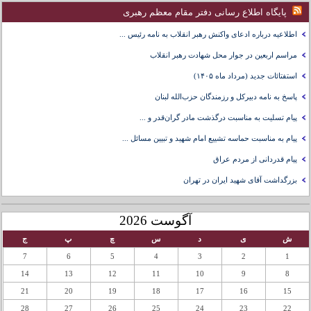
پایگاه اطلاع رسانی دفتر مقام معظم رهبری
اطلاعیه درباره ادعای واکنش رهبر انقلاب به نامه رئیس ...
مراسم اربعین در جوار محل شهادت رهبر انقلاب
استفتائات جدید (مرداد ماه ۱۴۰۵)
پاسخ به نامه دبیرکل و رزمندگان حزب‌الله لبنان
پیام تسلیت به مناسبت درگذشت مادر گران‌قدر و ...
پیام به مناسبت حماسه تشییع امام شهید و تبیین مسائل ...
پیام قدردانی از مردم عراق
بزرگداشت آقای شهید ایران در تهران
آگوست 2026
ش
ی
د
س
چ
پ
ج
7
6
5
4
3
2
1
14
13
12
11
10
9
8
21
20
19
18
17
16
15
28
27
26
25
24
23
22