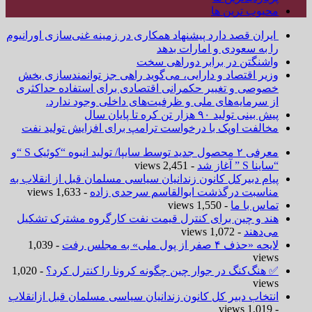
محبوب ترین ها
ایران قصد دارد پیشنهاد همکاری در زمینه غنی‌سازی اورانیوم
را به سعودی و امارات بدهد
واشنگتن در برابر دوراهی سخت
وزیر اقتصاد و دارایی، می‌گوید راهی جز توانمندسازی بخش
خصوصی و تغییر حکمرانی اقتصادی برای استفاده حداکثری
از سرمایه‌های ملی و ظرفیت‌های داخلی وجود ندارد.
پیش بینی تولید ۹۰ هزار تن کره تا پایان سال
مخالفت اوپک با درخواست ترامپ برای افزایش تولید نفت
معرفی ۲ محصول جدید توسط سایپا/ تولید انبوه “کوئیک S “و
“ساینا S ” آغاز شد
- 2,451 views
پیام دبیرکل کانون زندانیان سیاسی مسلمان قبل از انقلاب به
مناسبت درگذشت ابوالقاسم سرحدی زاده
- 1,633 views
تماس با ما
- 1,550 views
هند و چین برای کنترل قیمت نفت کارگروه مشترک تشکیل
می‌دهند
- 1,072 views
لایحه «حذف ۴ صفر از پول ملی» به مجلس رفت
- 1,039
views
✅ هنگ‌کنگ در جوار چین چگونه کرونا را کنترل کرد؟
- 1,020
views
انتخاب دبیر کل کانون زندانیان سیاسی مسلمان قبل ازانقلاب
- 1,019 views