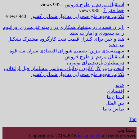
استقبال مردم از طرح فروش
- 995 views
خط فقر ؟
- 986 views
تکذیب هجوم ملخ صحرایی به نوار شمالی کشور
- 940 views
ایران قصد دارد پیشنهاد همکاری در زمینه غنی‌سازی اورانیوم
را به سعودی و امارات بدهد
هند و چین برای کنترل قیمت نفت کارگروه مشترک تشکیل
می‌دهند
سهمیه‌بندی بنزین؛ تصمیم شورای اقتصادی سران سه قوه
استقبال مردم از طرح فروش
دو میلیارد بازدید برای یوتیوب
انتخاب دبیر کل کانون زندانیان سیاسی مسلمان قبل ازانقلاب
تکذیب هجوم ملخ صحرایی به نوار شمالی کشور
خانه
اقتصادی
استان ها
بین الملل
تماس با ما
Top
رهنما وب
Copyright © 2015-2016
nasimiran.ir
all rights reserved