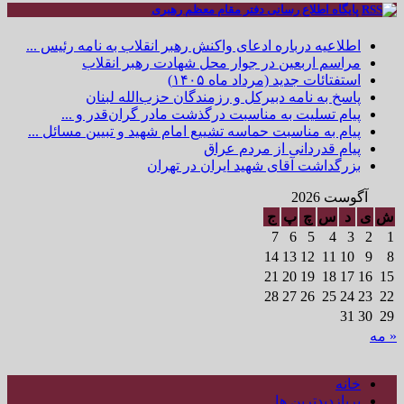
پایگاه اطلاع رسانی دفتر مقام معظم رهبری
اطلاعیه درباره ادعای واکنش رهبر انقلاب به نامه رئیس ...
مراسم اربعین در جوار محل شهادت رهبر انقلاب
استفتائات جدید (مرداد ماه ۱۴۰۵)
پاسخ به نامه دبیرکل و رزمندگان حزب‌الله لبنان
پیام تسلیت به مناسبت درگذشت مادر گران‌قدر و ...
پیام به مناسبت حماسه تشییع امام شهید و تبیین مسائل ...
پیام قدردانی از مردم عراق
بزرگداشت آقای شهید ایران در تهران
آگوست 2026
ش
ی
د
س
چ
پ
ج
7
6
5
4
3
2
1
14
13
12
11
10
9
8
21
20
19
18
17
16
15
28
27
26
25
24
23
22
31
30
29
« مه
خانه
پربازدیدترین ها