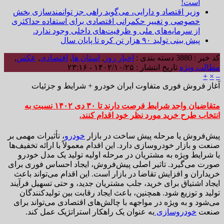
است!
وزیر اقتصاد و دارایی، می‌گوید راهی جز توانمندسازی بخش
خصوصی و تغییر حکمرانی اقتصادی برای استفاده حداکثری
از سرمایه‌های ملی و ظرفیت‌های داخلی وجود ندارد.
پیش بینی تولید ۹۰ هزار تن کره تا پایان سال
کد خبر : 3880
دسته بندی :
اخبار روز
,
استان ها
,
اقتصادی
,
عکس
,
مطالب ویژه
تاریخ انتشار : ۱۴۰۲/۱۰/۲۵ - ۲۳:۱۶
+
×
–
آغاز فروش فوری متفاوت ایران خودرو + شرایط و جزئیات
متقاضیان واجد شرایط فرصت دارند تا ۳۰ دی ۱۴۰۲ نسبت به
انتخاب طرح خرید مورد نظر خود اقدام کنند.
پیش‌فروش یا مرحله پیش ساخت در بازار
خودرو
، تأثیرات مهمی بر
صنعت و بازار خودروسازی دارد. این اقدام معمولاً با ارائه تخفیف‌ها
یا شرایط ویژه به مشتریان در مرحله اولیه تولید یک مدل خودرو
صورت می‌گیرد. تاثیر اصلی پیش‌فروش، ایجاد احساس فوری برای
خریداران و افزایش تقاضا در بازار است. این اقدام می‌تواند باعث
ایجاد اشتیاق برای خرید، جلب مشتریان جدید، و حتی تسهیل فرآیند
تولید و توزیع شود. همچنین، باعث ایجاد رقابت بین تولیدکنندگان
می‌شود و به ویژه در مواجهه با چالش‌های اقتصادی می‌تواند برای
صنعت
خودروسازی
به عنوان یک راهکار استراتژیک عمل کند.