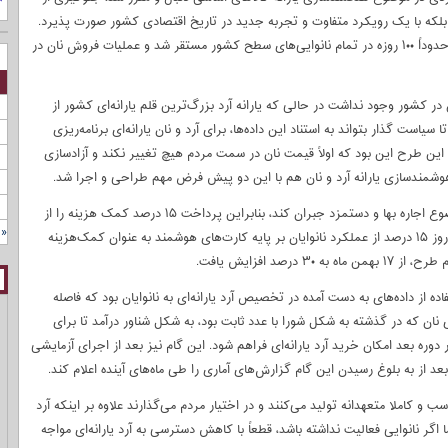
دی، بلکه با یک رویکرد متفاوت و تجربه جدید در تاریخ اقتصادی کشور صورت پذیرد.
در نخستین گام طرح، کارتخوان‌های هوشمند در یک بازه زمانی کوتاه حدوداً ۱۰۰ روزه در تمام نانوایی‌های سطح کشور مستقر شد و عملیات فروش نان در
در کشور وجود نداشت در حالی که یارانه آرد بزرگ‌ترین قلم یارانه‌ای کشور از
است گذار بتواند به استناد این داده‌ها، برای آرد و نان یارانه‌ای برنامه‌ریزی
این طرح این بود که اولاً قیمت نان در سمت مردم هیچ تغییر نکند و آزادسازی
هوشمندسازی یارانه آرد و نان هم با این دو پیش فرض مهم طراحی و اجرا شد.
دولت خود را موظف دانست هزینه‌های افزایش یافته نانوایان را در موضوع اجاره بها و دستمزد جبران کند، بنابراین پرداخت ۱۵ درصد کمک هزینه را از
« 
ابتدای فاز اول طرح کلید زد؛ یعنی با شروع فاز اول طرح، در پایان هر روز ۱۵ درصد از عملکرد نانوایان بر پایه کارت‌های هوشمند به عنوان کمک‌هزینه
ه از داده‌های به دست آمده در تخصیص آرد یارانه‌ای به نانوایان بود که فاصله
صادی نان که در گذشته به شکل شورا با عدد ثابت بود، به شکل شناور درآمد تا برای
 دوره بعد امکان خرید آرد یارانه‌ای فراهم شود. این گام نیز بعد از اجرای آزمایشی
 از به بلوغ رسیدن این گام گزارش‌های آماری را طی ماه‌های آینده اعلام کند.
اسب و کاملا متعهدانه تولید می‌کنند و در اختیار مردم می‌گذارند علاوه بر اینکه آرد
اگر نانوایی فعالیت نداشته باشد، قطعاً با کاهش دسترسی به آرد یارانه‌ای مواجه