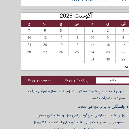
آگوست 2026
ش
ی
د
س
چ
پ
ج
7
6
5
4
3
2
1
14
13
12
11
10
9
8
21
20
19
18
17
16
15
28
27
26
25
24
23
22
31
30
29
مه
خانه
پربازدیدترین ها
محبوب ترین ها
ایران قصد دارد پیشنهاد همکاری در زمینه غنی‌سازی اورانیوم را به
سعودی و امارات بدهد
واشنگتن در برابر دوراهی سخت
وزیر اقتصاد و دارایی، می‌گوید راهی جز توانمندسازی بخش
خصوصی و تغییر حکمرانی اقتصادی برای استفاده حداکثری از