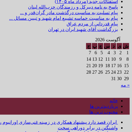
استفتائات جدید (مرداد ماه ۱۴۰۵)
پاسخ به نامه دبیرکل و رزمندگان حزب‌الله لبنان
پیام تسلیت به مناسبت درگذشت مادر گران‌قدر و ...
پیام به مناسبت حماسه تشییع امام شهید و تبیین مسائل ...
پیام قدردانی از مردم عراق
بزرگداشت آقای شهید ایران در تهران
آگوست 2026
ش
ی
د
س
چ
پ
ج
7
6
5
4
3
2
1
14
13
12
11
10
9
8
21
20
19
18
17
16
15
28
27
26
25
24
23
22
31
30
29
« مه
خانه
پربازدیدترین ها
محبوب ترین ها
ایران قصد دارد پیشنهاد همکاری در زمینه غنی‌سازی اورانیوم ر
واشنگتن در برابر دوراهی سخت