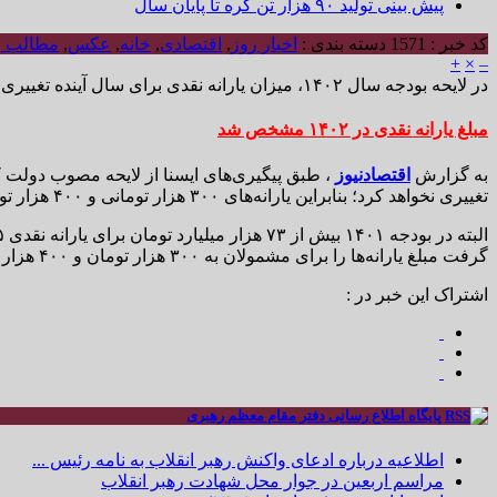
پیش بینی تولید ۹۰ هزار تن کره تا پایان سال
کد خبر : 1571
دسته بندی :
اخبار روز
,
اقتصادی
,
خانه
,
عکس
,
مطالب و
+
×
–
در لایحه بودجه سال ۱۴۰۲، میزان یارانه نقدی برای سال آینده تغییری نخواهد کرد و یارانه‌های ۳۰۰ هزار تومانی و ۴۰۰ هزار تومانی ادامه دارد.
مبلغ یارانه نقدی در ۱۴۰۲ مشخص شد
به گزارش
اقتصادنیوز
، طبق پیگیری‌های ایسنا از لایحه مصوب دولت 
تغییری نخواهد کرد؛ بنابراین یارانه‌های ۳۰۰ هزار تومانی و ۴۰۰ هزار تومانی که از ماه‌های ابتدایی امسال کلید خورد، در صورت تصویب مجلس شورای اسلامی سال آینده هم ادامه پیدا خواهد کرد.
گرفت مبلغ یارانه‌ها را برای مشمولان به ۳۰۰ هزار تومان و ۴۰۰ هزار تومان افزایش دهد.
اشتراک این خبر در :
پایگاه اطلاع رسانی دفتر مقام معظم رهبری
اطلاعیه درباره ادعای واکنش رهبر انقلاب به نامه رئیس ...
مراسم اربعین در جوار محل شهادت رهبر انقلاب