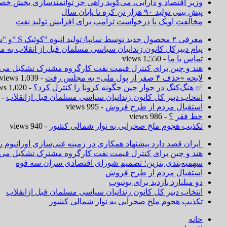
وزیر اقتصاد و دارایی، می‌گوید راهی جز توانمندسازی بخش خص
پیش بینی تولید ۹۰ هزار تن کره تا پایان سال
مخالفت اوپک با درخواست ترامپ برای افزایش تولید نفت
معرفی ۲ محصول جدید توسط سایپا/ تولید انبوه “کوئیک S “و “ساینا S ” آغاز شد
پیام دبیرکل کانون زندانیان سیاسی مسلمان قبل از انقلاب به
تماس با ما
- 1,550 views
هند و چین برای کنترل قیمت نفت کارگروه مشترک تشکیل می‌د
لایحه «حذف ۴ صفر از پول ملی» به مجلس رفت
- 1,039 views
✅ هنگ‌کنگ در جوار چین چگونه کرونا را کنترل کرد؟
- 1,020 views
انتخاب دبیر کل کانون زندانیان سیاسی مسلمان قبل ازانقلاب
 1,019 views
استقبال مردم از طرح فروش
- 995 views
خط فقر ؟
- 986 views
تکذیب هجوم ملخ صحرایی به نوار شمالی کشور
- 940 views
ایران قصد دارد پیشنهاد همکاری در زمینه غنی‌سازی اورانیوم ر
هند و چین برای کنترل قیمت نفت کارگروه مشترک تشکیل می‌د
سهمیه‌بندی بنزین؛ تصمیم شورای اقتصادی سران سه قوه
استقبال مردم از طرح فروش
دو میلیارد بازدید برای یوتیوب
انتخاب دبیر کل کانون زندانیان سیاسی مسلمان قبل ازانقلاب
تکذیب هجوم ملخ صحرایی به نوار شمالی کشور
خانه