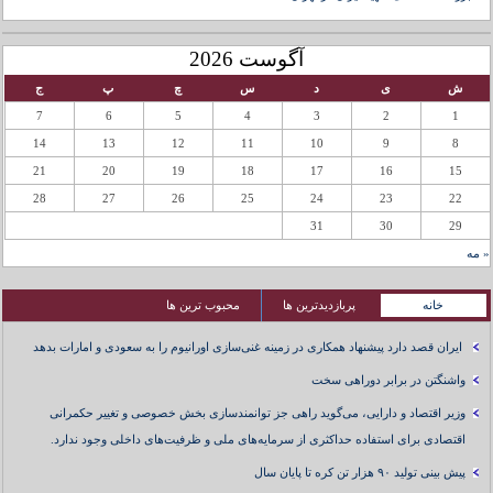
آگوست 2026
ش
ی
د
س
چ
پ
ج
7
6
5
4
3
2
1
14
13
12
11
10
9
8
21
20
19
18
17
16
15
28
27
26
25
24
23
22
31
30
29
« مه
خانه
پربازدیدترین ها
محبوب ترین ها
ایران قصد دارد پیشنهاد همکاری در زمینه غنی‌سازی اورانیوم را به سعودی و امارات بدهد
واشنگتن در برابر دوراهی سخت
وزیر اقتصاد و دارایی، می‌گوید راهی جز توانمندسازی بخش خصوصی و تغییر حکمرانی
اقتصادی برای استفاده حداکثری از سرمایه‌های ملی و ظرفیت‌های داخلی وجود ندارد.
پیش بینی تولید ۹۰ هزار تن کره تا پایان سال