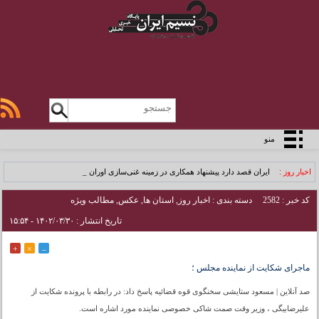
منو
اخبار روز :
ایران قصد دارد پیشنهاد همکاری در زمینه غنی‌سازی اورانی_
کد خبر : 2582
دسته بندی :
اخبار روز
,
استان ها
,
عکس
,
مطالب ویژه
تاریخ انتشار : ۱۴۰۲/۰۳/۳۰ - ۱۵:۵۴
+
×
–
ماجرای شکایت از نماینده مجلس ؛
صد آنلاین | مسعود ستایشی سخنگوی قوه قضائیه پاسخ داد: در رابطه با پرونده شکایت از
علیرضابیگی ، وزیر وقت صمت شاکی خصوصی نماینده مورد اشاره است.