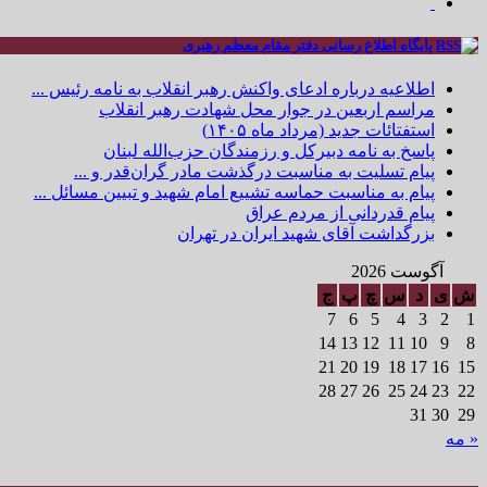
پایگاه اطلاع رسانی دفتر مقام معظم رهبری
اطلاعیه درباره ادعای واکنش رهبر انقلاب به نامه رئیس ...
مراسم اربعین در جوار محل شهادت رهبر انقلاب
استفتائات جدید (مرداد ماه ۱۴۰۵)
پاسخ به نامه دبیرکل و رزمندگان حزب‌الله لبنان
پیام تسلیت به مناسبت درگذشت مادر گران‌قدر و ...
پیام به مناسبت حماسه تشییع امام شهید و تبیین مسائل ...
پیام قدردانی از مردم عراق
بزرگداشت آقای شهید ایران در تهران
آگوست 2026
ش
ی
د
س
چ
پ
ج
7
6
5
4
3
2
1
14
13
12
11
10
9
8
21
20
19
18
17
16
15
28
27
26
25
24
23
22
31
30
29
« مه