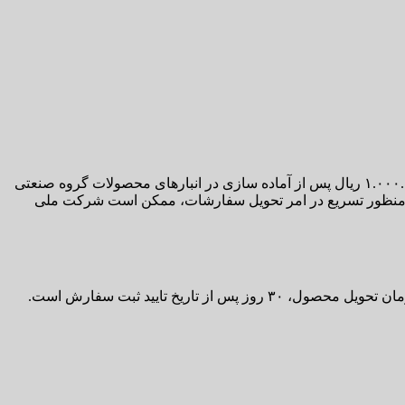
آدرس سامانه ثبت نام لاستیک دولتی بارز نشانی اینترنتی https://shop.barez.org/ است. سفارشات از طریق پست با مبلغ ارسال هر حلقه ۱.۰۰۰.۰۰۰ ریال پس از آماده سازی در انبارهای محصولات گروه صنعتی
به منظور تسریع در امر تحویل سفارشات، ممکن است شرکت ملی
خ تایید ثبت سفارش است.