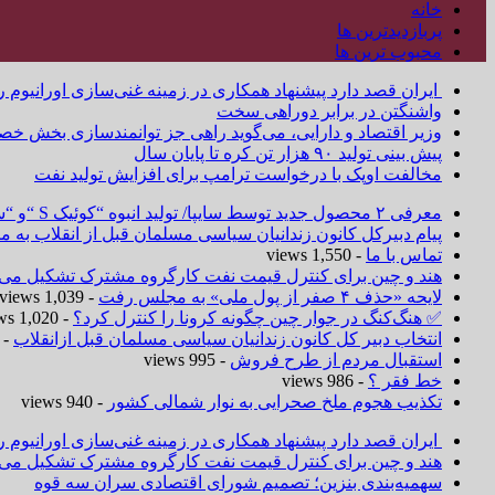
خانه
پربازدیدترین ها
محبوب ترین ها
ایران قصد دارد پیشنهاد همکاری در زمینه غنی‌سازی اورانیوم ر
واشنگتن در برابر دوراهی سخت
وزیر اقتصاد و دارایی، می‌گوید راهی جز توانمندسازی بخش خص
پیش بینی تولید ۹۰ هزار تن کره تا پایان سال
مخالفت اوپک با درخواست ترامپ برای افزایش تولید نفت
معرفی ۲ محصول جدید توسط سایپا/ تولید انبوه “کوئیک S “و “ساینا S ” آغاز شد
پیام دبیرکل کانون زندانیان سیاسی مسلمان قبل از انقلاب به
تماس با ما
- 1,550 views
هند و چین برای کنترل قیمت نفت کارگروه مشترک تشکیل می‌د
لایحه «حذف ۴ صفر از پول ملی» به مجلس رفت
- 1,039 views
✅ هنگ‌کنگ در جوار چین چگونه کرونا را کنترل کرد؟
- 1,020 views
انتخاب دبیر کل کانون زندانیان سیاسی مسلمان قبل ازانقلاب
 1,019 views
استقبال مردم از طرح فروش
- 995 views
خط فقر ؟
- 986 views
تکذیب هجوم ملخ صحرایی به نوار شمالی کشور
- 940 views
ایران قصد دارد پیشنهاد همکاری در زمینه غنی‌سازی اورانیوم ر
هند و چین برای کنترل قیمت نفت کارگروه مشترک تشکیل می‌د
سهمیه‌بندی بنزین؛ تصمیم شورای اقتصادی سران سه قوه