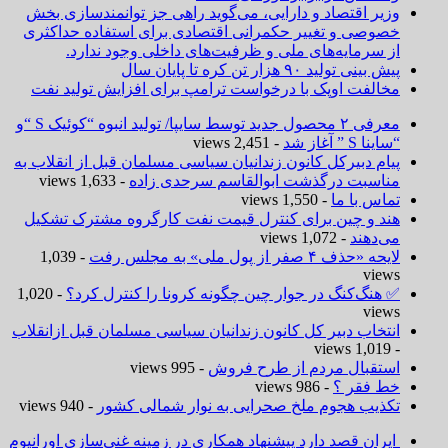
وزیر اقتصاد و دارایی، می‌گوید راهی جز توانمندسازی بخش
خصوصی و تغییر حکمرانی اقتصادی برای استفاده حداکثری
از سرمایه‌های ملی و ظرفیت‌های داخلی وجود ندارد.
پیش بینی تولید ۹۰ هزار تن کره تا پایان سال
مخالفت اوپک با درخواست ترامپ برای افزایش تولید نفت
معرفی ۲ محصول جدید توسط سایپا/ تولید انبوه “کوئیک S “و
“ساینا S ” آغاز شد
- 2,451 views
پیام دبیرکل کانون زندانیان سیاسی مسلمان قبل از انقلاب به
مناسبت درگذشت ابوالقاسم سرحدی زاده
- 1,633 views
تماس با ما
- 1,550 views
هند و چین برای کنترل قیمت نفت کارگروه مشترک تشکیل
می‌دهند
- 1,072 views
لایحه «حذف ۴ صفر از پول ملی» به مجلس رفت
- 1,039
views
✅ هنگ‌کنگ در جوار چین چگونه کرونا را کنترل کرد؟
- 1,020
views
انتخاب دبیر کل کانون زندانیان سیاسی مسلمان قبل ازانقلاب
- 1,019 views
استقبال مردم از طرح فروش
- 995 views
خط فقر ؟
- 986 views
تکذیب هجوم ملخ صحرایی به نوار شمالی کشور
- 940 views
ایران قصد دارد پیشنهاد همکاری در زمینه غنی‌سازی اورانیوم