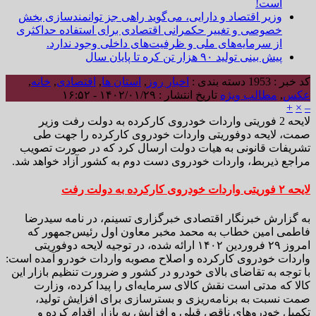
است!
وزیر اقتصاد و دارایی، می‌گوید راهی جز توانمندسازی بخش
خصوصی و تغییر حکمرانی اقتصادی برای استفاده حداکثری
از سرمایه‌های ملی و ظرفیت‌های داخلی وجود ندارد.
پیش بینی تولید ۹۰ هزار تن کره تا پایان سال
کد خبر : 1953
دسته بندی :
اخبار روز
,
استان ها
,
اقتصادی
,
خانه
,
عکس
,
مطالب ویژه
تاریخ انتشار : ۱۴۰۲/۰۱/۲۹ - ۱۶:۵۲
+
×
–
لایحه 2 فوریتی واردات خودروی کارکرده به دولت رفت وزیر
صمت، لایحه دوفوریتی واردات خودروی کارکرده را جهت طی
تشریفات قانونی به هیات دولت ارسال کرد که در صورت تصویب
مراجع ذیربط، واردات خودروی دست دوم به کشور آزاد خواهد شد.
لایحه ۲ فوریتی واردات خودروی کارکرده به دولت رفت
به گزارش خبرنگار اقتصادی خبرگزاری تسینم، در نامه سیدرضا
فاطمی امین خطاب به محمد مخبر معاون اول رئیس‌جمهور که
امروز ۲۹ فروردین ۱۴۰۲ ارائه شده، در توجیه لایحه دوفوریتی
واردات خودروی کارکرده و اصلاح مصوبه واردات خودرو آمده است:
با توجه به تقاضای بالای خودرو در کشور و ضرورت تنظیم بازار این
کالا که مدتی است نقش کالای سرمایه‌ای را پیدا کرده، وزارت
صمت نسبت به برنامه‌ریزی و بسترسازی برای افزایش تولید،
تکمیل خودروهای ناقص قبلی و افزایش به بازار اقدام کرده و