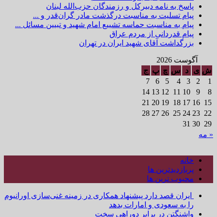
پاسخ به نامه دبیرکل و رزمندگان حزب‌الله لبنان
پیام تسلیت به مناسبت درگذشت مادر گران‌قدر و ...
پیام به مناسبت حماسه تشییع امام شهید و تبیین مسائل ...
پیام قدردانی از مردم عراق
بزرگداشت آقای شهید ایران در تهران
آگوست 2026
ش
ی
د
س
چ
پ
ج
7
6
5
4
3
2
1
14
13
12
11
10
9
8
21
20
19
18
17
16
15
28
27
26
25
24
23
22
31
30
29
« مه
خانه
پربازدیدترین ها
محبوب ترین ها
ایران قصد دارد پیشنهاد همکاری در زمینه غنی‌سازی اورانیوم
را به سعودی و امارات بدهد
واشنگتن در برابر دوراهی سخت