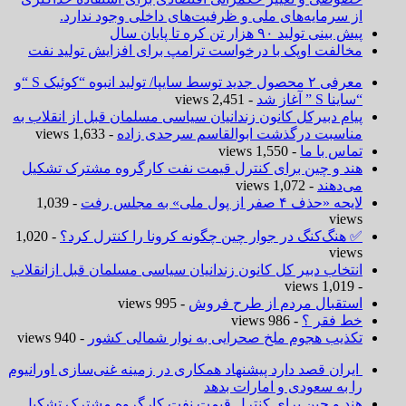
از سرمایه‌های ملی و ظرفیت‌های داخلی وجود ندارد.
پیش بینی تولید ۹۰ هزار تن کره تا پایان سال
مخالفت اوپک با درخواست ترامپ برای افزایش تولید نفت
معرفی ۲ محصول جدید توسط سایپا/ تولید انبوه “کوئیک S “و
“ساینا S ” آغاز شد
- 2,451 views
پیام دبیرکل کانون زندانیان سیاسی مسلمان قبل از انقلاب به
مناسبت درگذشت ابوالقاسم سرحدی زاده
- 1,633 views
تماس با ما
- 1,550 views
هند و چین برای کنترل قیمت نفت کارگروه مشترک تشکیل
می‌دهند
- 1,072 views
لایحه «حذف ۴ صفر از پول ملی» به مجلس رفت
- 1,039
views
✅ هنگ‌کنگ در جوار چین چگونه کرونا را کنترل کرد؟
- 1,020
views
انتخاب دبیر کل کانون زندانیان سیاسی مسلمان قبل ازانقلاب
- 1,019 views
استقبال مردم از طرح فروش
- 995 views
خط فقر ؟
- 986 views
تکذیب هجوم ملخ صحرایی به نوار شمالی کشور
- 940 views
ایران قصد دارد پیشنهاد همکاری در زمینه غنی‌سازی اورانیوم
را به سعودی و امارات بدهد
هند و چین برای کنترل قیمت نفت کارگروه مشترک تشکیل