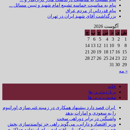
پیام به مناسبت حماسه تشییع امام شهید و تبیین مسائل ...
پیام قدردانی از مردم عراق
بزرگداشت آقای شهید ایران در تهران
آگوست 2026
ش
ی
د
س
چ
پ
ج
7
6
5
4
3
2
1
14
13
12
11
10
9
8
21
20
19
18
17
16
15
28
27
26
25
24
23
22
31
30
29
« مه
خانه
پربازدیدترین ها
محبوب ترین ها
ایران قصد دارد پیشنهاد همکاری در زمینه غنی‌سازی اورانیوم
را به سعودی و امارات بدهد
واشنگتن در برابر دوراهی سخت
وزیر اقتصاد و دارایی، می‌گوید راهی جز توانمندسازی بخش
خصوصی و تغییر حکمرانی اقتصادی برای استفاده حداکثری