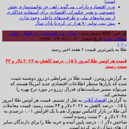
است!
وزیر اقتصاد و دارایی، می‌گوید راهی جز توانمندسازی بخش
خصوصی و تغییر حکمرانی اقتصادی برای استفاده حداکثری
از سرمایه‌های ملی و ظرفیت‌های داخلی وجود ندارد.
پیش بینی تولید ۹۰ هزار تن کره تا پایان سال
کد خبر : 3930
دسته بندی :
اخبار روز
,
اقتصادی
,
بین الملل
,
عکس
,
مطالب ویژه
تاریخ انتشار : ۱۴۰۲/۱۱/۰۲ - ۱۹:۳۷
+
×
–
طلا به پایین‌ترین قیمت ۶ هفته اخیر رسید
قیمت هر اونس طلا امروز با ۰.۱۵ درصد کاهش به ۲۰۲۶ دلار و ۴۴
سنت رسید.
به گزارش رویترز، قیمت طلا در شرایطی در روز دوشنبه تثبیت
شده که بازارها منتظر اطلاعات اقتصادی جدید آمریکا هستند که
می‌تواند مسیر سیاست‌های فدرال رزرو در مورد نرخ بهره را
مشخص کند.
به گزارش
اقتصاد آنلاین
به نقل از تسنیم، قیمت هر اونس طلا امروز
با ۰.۱۵ درصد کاهش به ۲۰۲۶ دلار و ۴۴ سنت رسید. قیمت معاملات
آتی طلا در بازار کامکس نیویورک هم با یک افزایش ۰.۰۱ درصدی به
۲۰۴۸ دلار و ۳۰ سنت رسیده است.
شاخص دلار ۰.۱ درصد پایین آمده و خرید طلا را برای دارندگان سایر
ارزهای دنیا ارزان‌تر کرده است.