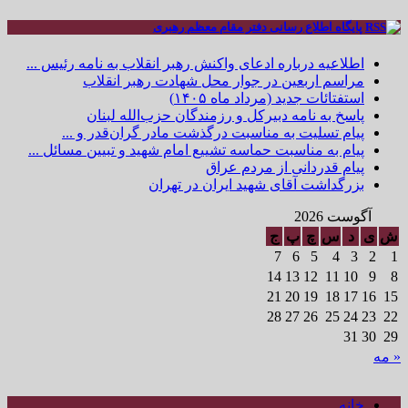
پایگاه اطلاع رسانی دفتر مقام معظم رهبری
اطلاعیه درباره ادعای واکنش رهبر انقلاب به نامه رئیس ...
مراسم اربعین در جوار محل شهادت رهبر انقلاب
استفتائات جدید (مرداد ماه ۱۴۰۵)
پاسخ به نامه دبیرکل و رزمندگان حزب‌الله لبنان
پیام تسلیت به مناسبت درگذشت مادر گران‌قدر و ...
پیام به مناسبت حماسه تشییع امام شهید و تبیین مسائل ...
پیام قدردانی از مردم عراق
بزرگداشت آقای شهید ایران در تهران
آگوست 2026
ش
ی
د
س
چ
پ
ج
7
6
5
4
3
2
1
14
13
12
11
10
9
8
21
20
19
18
17
16
15
28
27
26
25
24
23
22
31
30
29
« مه
خانه