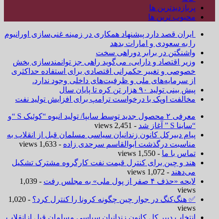
پربازدیدترین ها
محبوب ترین ها
ایران قصد دارد پیشنهاد همکاری در زمینه غنی‌سازی اورانیوم
را به سعودی و امارات بدهد
واشنگتن در برابر دوراهی سخت
وزیر اقتصاد و دارایی، می‌گوید راهی جز توانمندسازی بخش
خصوصی و تغییر حکمرانی اقتصادی برای استفاده حداکثری
از سرمایه‌های ملی و ظرفیت‌های داخلی وجود ندارد.
پیش بینی تولید ۹۰ هزار تن کره تا پایان سال
مخالفت اوپک با درخواست ترامپ برای افزایش تولید نفت
معرفی ۲ محصول جدید توسط سایپا/ تولید انبوه “کوئیک S “و
“ساینا S ” آغاز شد
- 2,451 views
پیام دبیرکل کانون زندانیان سیاسی مسلمان قبل از انقلاب به
مناسبت درگذشت ابوالقاسم سرحدی زاده
- 1,633 views
تماس با ما
- 1,550 views
هند و چین برای کنترل قیمت نفت کارگروه مشترک تشکیل
می‌دهند
- 1,072 views
لایحه «حذف ۴ صفر از پول ملی» به مجلس رفت
- 1,039
views
✅ هنگ‌کنگ در جوار چین چگونه کرونا را کنترل کرد؟
- 1,020
views
انتخاب دبیر کل کانون زندانیان سیاسی مسلمان قبل ازانقلاب