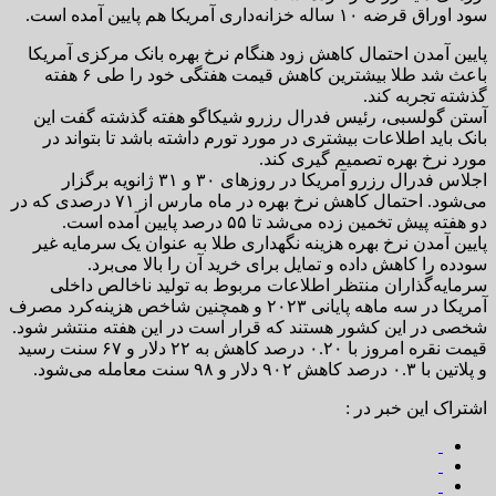
سود اوراق قرضه ۱۰ ساله خزانه‌داری آمریکا هم پایین آمده است.
پایین آمدن احتمال کاهش زود هنگام نرخ بهره بانک مرکزی آمریکا
باعث شد طلا بیشترین کاهش قیمت هفتگی خود را طی ۶ هفته
گذشته تجربه کند.
آستن گولسبی، رئیس فدرال رزرو شیکاگو هفته گذشته گفت این
بانک باید اطلاعات بیشتری در مورد تورم داشته باشد تا بتواند در
مورد نرخ بهره تصمیم گیری کند.
اجلاس فدرال رزرو آمریکا در روزهای ۳۰ و ۳۱ ژانویه برگزار
می‌شود. احتمال کاهش نرخ بهره در ماه مارس از ۷۱ درصدی که در
دو هفته پیش تخمین زده می‌شد تا ۵۵ درصد پایین آمده است.
پایین آمدن نرخ بهره هزینه نگهداری طلا به عنوان یک سرمایه غیر
سودده را کاهش داده و تمایل برای خرید آن را بالا می‌برد.
سرمایه‌گذاران منتظر اطلاعات مربوط به تولید ناخالص داخلی
آمریکا در سه ماهه پایانی ۲۰۲۳ و همچنین شاخص هزینه‌کرد مصرف
شخصی در این کشور هستند که قرار است در این هفته منتشر شود.
قیمت نقره امروز با ۰.۲۰ درصد کاهش به ۲۲ دلار و ۶۷ سنت رسید
و پلاتین با ۰.۳ درصد کاهش ۹۰۲ دلار و ۹۸ سنت معامله می‌شود.
اشتراک این خبر در :