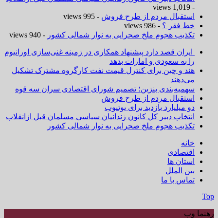
- 1,019 views
استقبال مردم از طرح فروش
- 995 views
خط فقر ؟
- 986 views
تکذیب هجوم ملخ صحرایی به نوار شمالی کشور
- 940 views
ایران قصد دارد پیشنهاد همکاری در زمینه غنی‌سازی اورانیوم
را به سعودی و امارات بدهد
هند و چین برای کنترل قیمت نفت کارگروه مشترک تشکیل
می‌دهند
سهمیه‌بندی بنزین؛ تصمیم شورای اقتصادی سران سه قوه
استقبال مردم از طرح فروش
دو میلیارد بازدید برای یوتیوب
انتخاب دبیر کل کانون زندانیان سیاسی مسلمان قبل ازانقلاب
تکذیب هجوم ملخ صحرایی به نوار شمالی کشور
خانه
اقتصادی
استان ها
بین الملل
تماس با ما
Top
رهنما وب