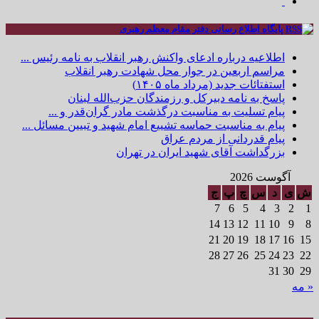
پایگاه اطلاع رسانی دفتر مقام معظم رهبری
اطلاعیه درباره ادعای واکنش رهبر انقلاب به نامه رئیس ...
مراسم اربعین در جوار محل شهادت رهبر انقلاب
استفتائات جدید (مرداد ماه ۱۴۰۵)
پاسخ به نامه دبیرکل و رزمندگان حزب‌الله لبنان
پیام تسلیت به مناسبت درگذشت مادر گران‌قدر و ...
پیام به مناسبت حماسه تشییع امام شهید و تبیین مسائل ...
پیام قدردانی از مردم عراق
بزرگداشت آقای شهید ایران در تهران
آگوست 2026
ش
ی
د
س
چ
پ
ج
7
6
5
4
3
2
1
14
13
12
11
10
9
8
21
20
19
18
17
16
15
28
27
26
25
24
23
22
31
30
29
« مه