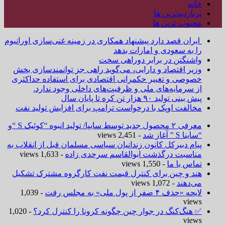
خانه
پربازدیدترین ها
محبوب ترین ها
ایران قصد دارد پیشنهاد همکاری در زمینه غنی‌سازی اورانیوم
را به سعودی و امارات بدهد
واشنگتن در برابر دوراهی سخت
وزیر اقتصاد و دارایی، می‌گوید راهی جز توانمندسازی بخش
خصوصی و تغییر حکمرانی اقتصادی برای استفاده حداکثری
از سرمایه‌های ملی و ظرفیت‌های داخلی وجود ندارد.
پیش بینی تولید ۹۰ هزار تن کره تا پایان سال
مخالفت اوپک با درخواست ترامپ برای افزایش تولید نفت
معرفی ۲ محصول جدید توسط سایپا/ تولید انبوه “کوئیک S “و
“ساینا S ” آغاز شد
- 2,451 views
پیام دبیرکل کانون زندانیان سیاسی مسلمان قبل از انقلاب به
مناسبت درگذشت ابوالقاسم سرحدی زاده
- 1,633 views
تماس با ما
- 1,550 views
هند و چین برای کنترل قیمت نفت کارگروه مشترک تشکیل
می‌دهند
- 1,072 views
لایحه «حذف ۴ صفر از پول ملی» به مجلس رفت
- 1,039
views
✅ هنگ‌کنگ در جوار چین چگونه کرونا را کنترل کرد؟
- 1,020
views