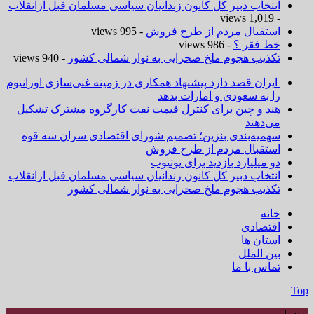
انتخاب دبیر کل کانون زندانیان سیاسی مسلمان قبل ازانقلاب
- 1,019 views
استقبال مردم از طرح فروش
- 995 views
خط فقر ؟
- 986 views
تکذیب هجوم ملخ صحرایی به نوار شمالی کشور
- 940 views
ایران قصد دارد پیشنهاد همکاری در زمینه غنی‌سازی اورانیوم
را به سعودی و امارات بدهد
هند و چین برای کنترل قیمت نفت کارگروه مشترک تشکیل
می‌دهند
سهمیه‌بندی بنزین؛ تصمیم شورای اقتصادی سران سه قوه
استقبال مردم از طرح فروش
دو میلیارد بازدید برای یوتیوب
انتخاب دبیر کل کانون زندانیان سیاسی مسلمان قبل ازانقلاب
تکذیب هجوم ملخ صحرایی به نوار شمالی کشور
خانه
اقتصادی
استان ها
بین الملل
تماس با ما
Top