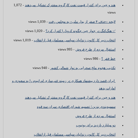
هند و چین برای کنترل قیمت نفت کارگروه مشترک تشکیل می‌دهند
- 1,072
views
لایحه «حذف ۴ صفر از پول ملی» به مجلس رفت
- 1,039 views
✅ هنگ‌کنگ در جوار چین چگونه کرونا را کنترل کرد؟
- 1,020 views
انتخاب دبیر کل کانون زندانیان سیاسی مسلمان قبل ازانقلاب
- 1,019 views
استقبال مردم از طرح فروش
- 995 views
خط فقر ؟
- 986 views
تکذیب هجوم ملخ صحرایی به نوار شمالی کشور
- 940 views
ایران قصد دارد پیشنهاد همکاری در زمینه غنی‌سازی اورانیوم را به سعودی و
امارات بدهد
هند و چین برای کنترل قیمت نفت کارگروه مشترک تشکیل می‌دهند
سهمیه‌بندی بنزین؛ تصمیم شورای اقتصادی سران سه قوه
استقبال مردم از طرح فروش
دو میلیارد بازدید برای یوتیوب
انتخاب دبیر کل کانون زندانیان سیاسی مسلمان قبل ازانقلاب