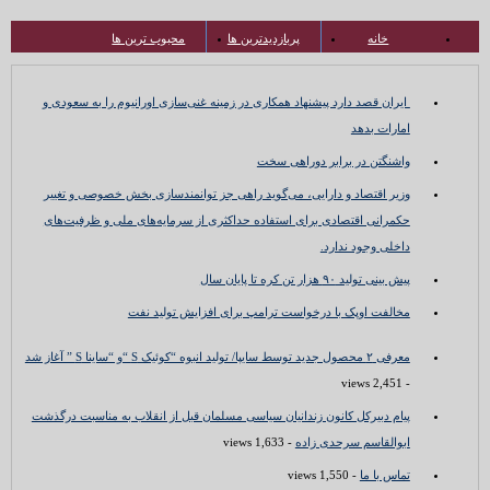
خانه
پربازدیدترین ها
محبوب ترین ها
ایران قصد دارد پیشنهاد همکاری در زمینه غنی‌سازی اورانیوم را به سعودی و
امارات بدهد
واشنگتن در برابر دوراهی سخت
وزیر اقتصاد و دارایی، می‌گوید راهی جز توانمندسازی بخش خصوصی و تغییر
حکمرانی اقتصادی برای استفاده حداکثری از سرمایه‌های ملی و ظرفیت‌های
داخلی وجود ندارد.
پیش بینی تولید ۹۰ هزار تن کره تا پایان سال
مخالفت اوپک با درخواست ترامپ برای افزایش تولید نفت
معرفی ۲ محصول جدید توسط سایپا/ تولید انبوه “کوئیک S “و “ساینا S ” آغاز شد
- 2,451 views
پیام دبیرکل کانون زندانیان سیاسی مسلمان قبل از انقلاب به مناسبت درگذشت
ابوالقاسم سرحدی زاده
- 1,633 views
تماس با ما
- 1,550 views