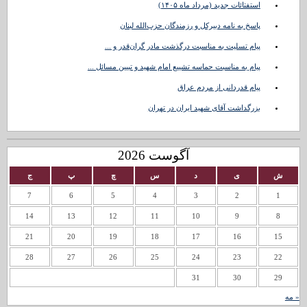
استفتائات جدید (مرداد ماه ۱۴۰۵)
پاسخ به نامه دبیرکل و رزمندگان حزب‌الله لبنان
پیام تسلیت به مناسبت درگذشت مادر گران‌قدر و ...
پیام به مناسبت حماسه تشییع امام شهید و تبیین مسائل ...
پیام قدردانی از مردم عراق
بزرگداشت آقای شهید ایران در تهران
آگوست 2026
ش
ی
د
س
چ
پ
ج
7
6
5
4
3
2
1
14
13
12
11
10
9
8
21
20
19
18
17
16
15
28
27
26
25
24
23
22
31
30
29
« مه