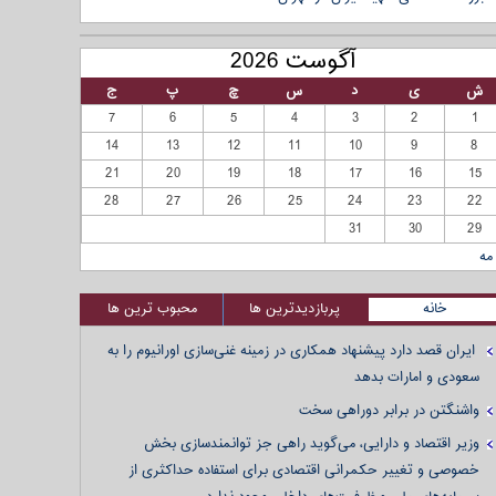
آگوست 2026
ش
ی
د
س
چ
پ
ج
7
6
5
4
3
2
1
14
13
12
11
10
9
8
21
20
19
18
17
16
15
28
27
26
25
24
23
22
31
30
29
مه
خانه
پربازدیدترین ها
محبوب ترین ها
ایران قصد دارد پیشنهاد همکاری در زمینه غنی‌سازی اورانیوم را به
سعودی و امارات بدهد
واشنگتن در برابر دوراهی سخت
وزیر اقتصاد و دارایی، می‌گوید راهی جز توانمندسازی بخش
خصوصی و تغییر حکمرانی اقتصادی برای استفاده حداکثری از