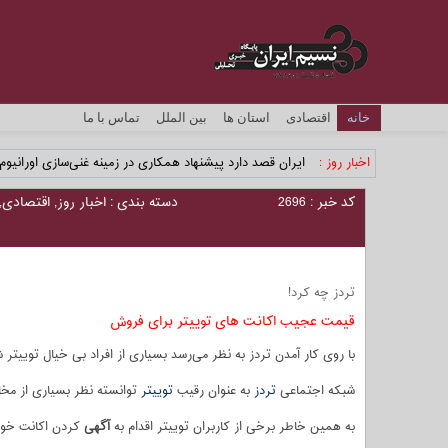
خانه
اقتصادی
استان ها
بین الملل
تماس با ما
اخبار روز :
ایران قصد دارد پیشنهاد همکاری در زمینه غنی‌سازی اورانیوم 
کد خبر : 2696
دسته بندی :
اخبار روز
,
اقتصادی
,
تردز چه کرد!
قیمت عجیب اکانت های توییتر برای فروش
با روی کار آمدن تردز به نظر می‌رسد بسیاری از افراد بی خیال توییتر شد
شبکه اجتماعی
تردز
به عنوان رقیب
توییتر
توانسته نظر بسیاری از مخا
به همین خاطر برخی از کاربران توییتر اقدام به
آگهی
کردن اکانت خود 