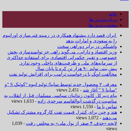
خانه
پربازدیدترین ها
محبوب ترین ها
ایران قصد دارد پیشنهاد همکاری در زمینه غنی‌سازی اورانیوم
را به سعودی و امارات بدهد
واشنگتن در برابر دوراهی سخت
وزیر اقتصاد و دارایی، می‌گوید راهی جز توانمندسازی بخش
خصوصی و تغییر حکمرانی اقتصادی برای استفاده حداکثری
از سرمایه‌های ملی و ظرفیت‌های داخلی وجود ندارد.
پیش بینی تولید ۹۰ هزار تن کره تا پایان سال
مخالفت اوپک با درخواست ترامپ برای افزایش تولید نفت
معرفی ۲ محصول جدید توسط سایپا/ تولید انبوه “کوئیک S “و
“ساینا S ” آغاز شد
- 2,451 views
پیام دبیرکل کانون زندانیان سیاسی مسلمان قبل از انقلاب به
مناسبت درگذشت ابوالقاسم سرحدی زاده
- 1,633 views
تماس با ما
- 1,550 views
هند و چین برای کنترل قیمت نفت کارگروه مشترک تشکیل
می‌دهند
- 1,072 views
لایحه «حذف ۴ صفر از پول ملی» به مجلس رفت
- 1,039
views