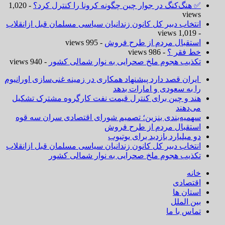
✅ هنگ‌کنگ در جوار چین چگونه کرونا را کنترل کرد؟
- 1,020
views
انتخاب دبیر کل کانون زندانیان سیاسی مسلمان قبل ازانقلاب
- 1,019 views
استقبال مردم از طرح فروش
- 995 views
خط فقر ؟
- 986 views
تکذیب هجوم ملخ صحرایی به نوار شمالی کشور
- 940 views
ایران قصد دارد پیشنهاد همکاری در زمینه غنی‌سازی اورانیوم
را به سعودی و امارات بدهد
هند و چین برای کنترل قیمت نفت کارگروه مشترک تشکیل
می‌دهند
سهمیه‌بندی بنزین؛ تصمیم شورای اقتصادی سران سه قوه
استقبال مردم از طرح فروش
دو میلیارد بازدید برای یوتیوب
انتخاب دبیر کل کانون زندانیان سیاسی مسلمان قبل ازانقلاب
تکذیب هجوم ملخ صحرایی به نوار شمالی کشور
خانه
اقتصادی
استان ها
بین الملل
تماس با ما