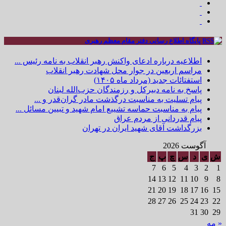
پایگاه اطلاع رسانی دفتر مقام معظم رهبری
اطلاعیه درباره ادعای واکنش رهبر انقلاب به نامه رئیس ...
مراسم اربعین در جوار محل شهادت رهبر انقلاب
استفتائات جدید (مرداد ماه ۱۴۰۵)
پاسخ به نامه دبیرکل و رزمندگان حزب‌الله لبنان
پیام تسلیت به مناسبت درگذشت مادر گران‌قدر و ...
پیام به مناسبت حماسه تشییع امام شهید و تبیین مسائل ...
پیام قدردانی از مردم عراق
بزرگداشت آقای شهید ایران در تهران
آگوست 2026
ش
ی
د
س
چ
پ
ج
7
6
5
4
3
2
1
14
13
12
11
10
9
8
21
20
19
18
17
16
15
28
27
26
25
24
23
22
31
30
29
« مه