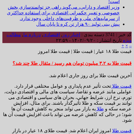
است!
وزیر اقتصاد و دارایی، می‌گوید راهی جز توانمندسازی بخش
خصوصی و تغییر حکمرانی اقتصادی برای استفاده حداکثری
از سرمایه‌های ملی و ظرفیت‌های داخلی وجود ندارد.
پیش بینی تولید ۹۰ هزار تن کره تا پایان سال
کد خبر : 3741
دسته بندی :
اخبار روز
,
اقتصادی
,
درباره ما
,
مطالب
ویژه
تاریخ انتشار : ۱۴۰۲/۰۹/۲۰ - ۲۲:۵۹
+
×
–
قیمت طلا ۱۸ عیار | قیمت طلا | قیمت طلا امروز
قیمت طلا به ۳.۲ میلیون تومان هم رسید / مثقال طلا چند شد؟
آخرین قیمت طلا برای روز جاری اعلام شد.
قیمت طلا
تحت تأثیر عدم پایداری و عوامل مختلفی قرار دارد.
عواملی مانند عرضه و تقاضا، سیاست های مالی و اقتصادی دولت،
تورم، نرخ ارز، شرایط جهانی، بحران های سیاسی و اقتصادی می
توانند بر قیمت سکه و طلا تأثیرگذار باشند. برای مثال، افزایش
عرضه سکه و
طلا
به بازار می تواند منجر به کاهش قیمت آن ها
شود؛ در حالی که کاهش عرضه می تواند باعث افزایش قیمت آن ها
شود.
قیمت طلا
امروز ایران اعلام شد. قیمت طلای ۱۸ عیار در بازار