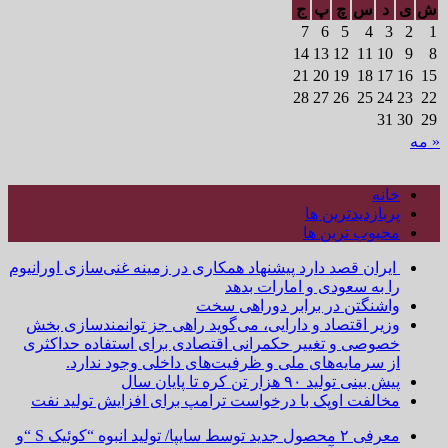
ش
ی
د
س
چ
پ
ج
7
6
5
4
3
2
1
14
13
12
11
10
9
8
21
20
19
18
17
16
15
28
27
26
25
24
23
22
31
30
29
« مه
خانه
پربازدیدترین ها
محبوب ترین ها
ایران قصد دارد پیشنهاد همکاری در زمینه غنی‌سازی اورانیوم
را به سعودی و امارات بدهد
واشنگتن در برابر دوراهی سخت
وزیر اقتصاد و دارایی، می‌گوید راهی جز توانمندسازی بخش
خصوصی و تغییر حکمرانی اقتصادی برای استفاده حداکثری
از سرمایه‌های ملی و ظرفیت‌های داخلی وجود ندارد.
پیش بینی تولید ۹۰ هزار تن کره تا پایان سال
مخالفت اوپک با درخواست ترامپ برای افزایش تولید نفت
معرفی ۲ محصول جدید توسط سایپا/ تولید انبوه “کوئیک S “و