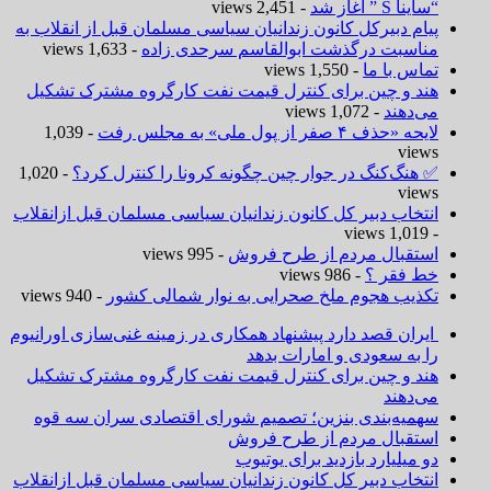
“ساینا S ” آغاز شد
- 2,451 views
پیام دبیرکل کانون زندانیان سیاسی مسلمان قبل از انقلاب به
مناسبت درگذشت ابوالقاسم سرحدی زاده
- 1,633 views
تماس با ما
- 1,550 views
هند و چین برای کنترل قیمت نفت کارگروه مشترک تشکیل
می‌دهند
- 1,072 views
لایحه «حذف ۴ صفر از پول ملی» به مجلس رفت
- 1,039
views
✅ هنگ‌کنگ در جوار چین چگونه کرونا را کنترل کرد؟
- 1,020
views
انتخاب دبیر کل کانون زندانیان سیاسی مسلمان قبل ازانقلاب
- 1,019 views
استقبال مردم از طرح فروش
- 995 views
خط فقر ؟
- 986 views
تکذیب هجوم ملخ صحرایی به نوار شمالی کشور
- 940 views
ایران قصد دارد پیشنهاد همکاری در زمینه غنی‌سازی اورانیوم
را به سعودی و امارات بدهد
هند و چین برای کنترل قیمت نفت کارگروه مشترک تشکیل
می‌دهند
سهمیه‌بندی بنزین؛ تصمیم شورای اقتصادی سران سه قوه
استقبال مردم از طرح فروش
دو میلیارد بازدید برای یوتیوب
انتخاب دبیر کل کانون زندانیان سیاسی مسلمان قبل ازانقلاب