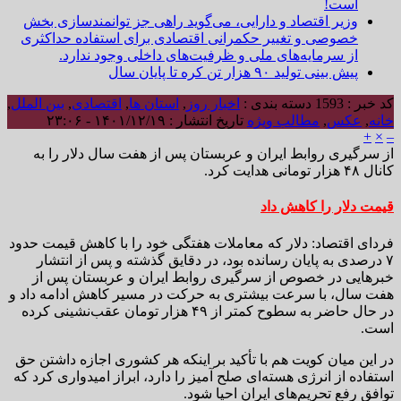
است!
وزیر اقتصاد و دارایی، می‌گوید راهی جز توانمندسازی بخش
خصوصی و تغییر حکمرانی اقتصادی برای استفاده حداکثری
از سرمایه‌های ملی و ظرفیت‌های داخلی وجود ندارد.
پیش بینی تولید ۹۰ هزار تن کره تا پایان سال
کد خبر : 1593
دسته بندی :
اخبار روز
,
استان ها
,
اقتصادی
,
بین الملل
,
خانه
,
عکس
,
مطالب ویژه
تاریخ انتشار : ۱۴۰۱/۱۲/۱۹ - ۲۳:۰۶
+
×
–
از سرگیری روابط ایران و عربستان پس از هفت سال دلار را به
کانال ۴۸ هزار تومانی هدایت کرد.
قیمت دلار را کاهش داد
فردای اقتصاد: دلار که معاملات هفتگی خود را با کاهش قیمت حدود
۷ درصدی به پایان رسانده بود، در دقایق گذشته و پس از انتشار
خبرهایی در خصوص از سرگیری روابط ایران و عربستان پس از
هفت سال، با سرعت بیشتری به حرکت در مسیر کاهش ادامه داد و
در حال حاضر به سطوح کمتر از ۴۹ هزار تومان عقب‌نشینی کرده
است.
در این میان کویت هم با تأکید بر اینکه هر کشوری اجازه داشتن حق
استفاده از انرژی هسته‌ای صلح آمیز را دارد، ابراز امیدواری کرد که
توافق رفع تحریم‌های ایران احیا شود.