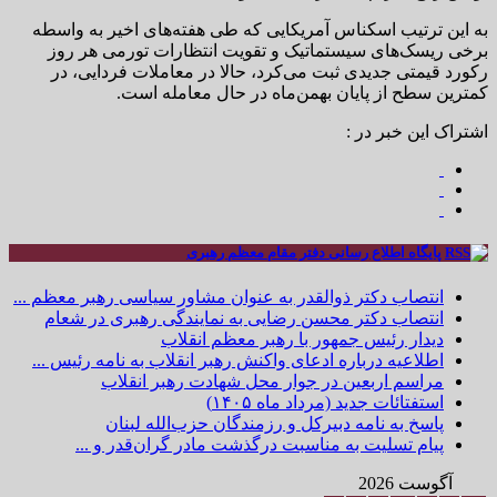
به این ترتیب اسکناس آمریکایی که طی هفته‌های اخیر به واسطه
برخی ریسک‌های سیستماتیک و تقویت انتظارات تورمی هر روز
رکورد قیمتی جدیدی ثبت می‌کرد، حالا در معاملات فردایی، در
کمترین سطح از پایان بهمن‌ماه در حال معامله است.
اشتراک این خبر در :
پایگاه اطلاع رسانی دفتر مقام معظم رهبری
انتصاب دکتر ذوالقدر به عنوان مشاور سیاسی رهبر معظم ...
انتصاب دکتر محسن رضایی به نمایندگی رهبری در شعام
دیدار رئیس جمهور با رهبر معظم انقلاب
اطلاعیه درباره ادعای واکنش رهبر انقلاب به نامه رئیس ...
مراسم اربعین در جوار محل شهادت رهبر انقلاب
استفتائات جدید (مرداد ماه ۱۴۰۵)
پاسخ به نامه دبیرکل و رزمندگان حزب‌الله لبنان
پیام تسلیت به مناسبت درگذشت مادر گران‌قدر و ...
آگوست 2026