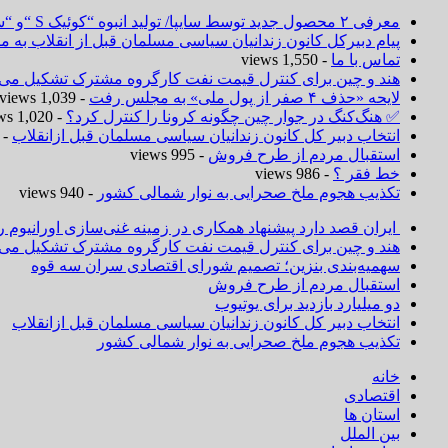
معرفی ۲ محصول جدید توسط سایپا/ تولید انبوه “کوئیک S “و “ساینا S ” آغاز شد
پیام دبیرکل کانون زندانیان سیاسی مسلمان قبل از انقلاب به
تماس با ما
- 1,550 views
هند و چین برای کنترل قیمت نفت کارگروه مشترک تشکیل می‌د
لایحه «حذف ۴ صفر از پول ملی» به مجلس رفت
- 1,039 views
✅ هنگ‌کنگ در جوار چین چگونه کرونا را کنترل کرد؟
- 1,020 views
انتخاب دبیر کل کانون زندانیان سیاسی مسلمان قبل ازانقلاب
 1,019 views
استقبال مردم از طرح فروش
- 995 views
خط فقر ؟
- 986 views
تکذیب هجوم ملخ صحرایی به نوار شمالی کشور
- 940 views
ایران قصد دارد پیشنهاد همکاری در زمینه غنی‌سازی اورانیوم ر
هند و چین برای کنترل قیمت نفت کارگروه مشترک تشکیل می‌د
سهمیه‌بندی بنزین؛ تصمیم شورای اقتصادی سران سه قوه
استقبال مردم از طرح فروش
دو میلیارد بازدید برای یوتیوب
انتخاب دبیر کل کانون زندانیان سیاسی مسلمان قبل ازانقلاب
تکذیب هجوم ملخ صحرایی به نوار شمالی کشور
خانه
اقتصادی
استان ها
بین الملل