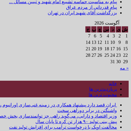
پیام به مناسبت حماسه تشییع امام شهید و تبیین مسائل ...
پیام قدردانی از مردم عراق
بزرگداشت آقای شهید ایران در تهران
آگوست 2026
ش
ی
د
س
چ
پ
ج
7
6
5
4
3
2
1
14
13
12
11
10
9
8
21
20
19
18
17
16
15
28
27
26
25
24
23
22
31
30
29
« مه
خانه
پربازدیدترین ها
محبوب ترین ها
ایران قصد دارد پیشنهاد همکاری در زمینه غنی‌سازی اورانیوم ر
واشنگتن در برابر دوراهی سخت
وزیر اقتصاد و دارایی، می‌گوید راهی جز توانمندسازی بخش خص
پیش بینی تولید ۹۰ هزار تن کره تا پایان سال
مخالفت اوپک با درخواست ترامپ برای افزایش تولید نفت