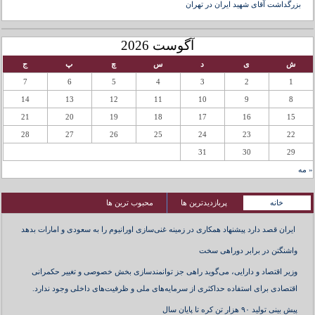
بزرگداشت آقای شهید ایران در تهران
آگوست 2026
ش
ی
د
س
چ
پ
ج
7
6
5
4
3
2
1
14
13
12
11
10
9
8
21
20
19
18
17
16
15
28
27
26
25
24
23
22
31
30
29
« مه
خانه
پربازدیدترین ها
محبوب ترین ها
ایران قصد دارد پیشنهاد همکاری در زمینه غنی‌سازی اورانیوم را به سعودی و امارات بدهد
واشنگتن در برابر دوراهی سخت
وزیر اقتصاد و دارایی، می‌گوید راهی جز توانمندسازی بخش خصوصی و تغییر حکمرانی
اقتصادی برای استفاده حداکثری از سرمایه‌های ملی و ظرفیت‌های داخلی وجود ندارد.
پیش بینی تولید ۹۰ هزار تن کره تا پایان سال