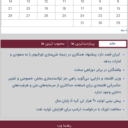
14
13
12
11
10
9
8
21
20
19
18
17
16
15
28
27
26
25
24
23
22
31
30
29
« مه
خانه
پربازدیدترین ها
محبوب ترین ها
ایران قصد دارد پیشنهاد همکاری در زمینه غنی‌سازی اورانیوم را به سعودی و
امارات بدهد
واشنگتن در برابر دوراهی سخت
وزیر اقتصاد و دارایی، می‌گوید راهی جز توانمندسازی بخش خصوصی و تغییر
حکمرانی اقتصادی برای استفاده حداکثری از سرمایه‌های ملی و ظرفیت‌های
داخلی وجود ندارد.
پیش بینی تولید ۹۰ هزار تن کره تا پایان سال
مخالفت اوپک با درخواست ترامپ برای افزایش تولید نفت
رهنما وب