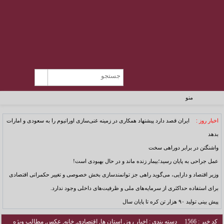
منو
اخبار روز :
ایران قصد دارد پیشنهاد همکاری در زمینه غنی‌سازی اورانیوم را به سعودی و امارات
بدهد
واشنگتن در برابر دوراهی سخت
عمل جراحی به پایان رسید؛بیمار زنده ماند و در حال بهبودی است!
وزیر اقتصاد و دارایی، می‌گوید راهی جز توانمندسازی بخش خصوصی و تغییر حکمرانی اقتصادی
برای استفاده حداکثری از سرمایه‌های ملی و ظرفیت‌های داخلی وجود ندارد.
پیش بینی تولید ۹۰ هزار تن کره تا پایان سال
کد خبر : 1566
دسته بندی :
اخبار روز
,
استان ها
,
اقتصادی
,
خانه
,
عکس
,
مطالب ویژه