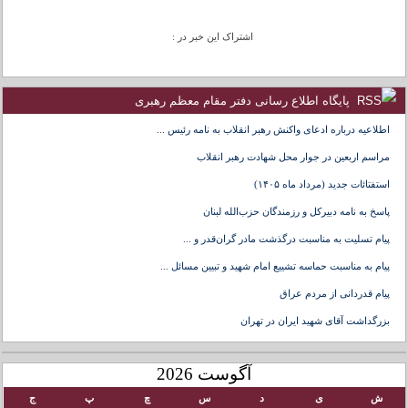
اشتراک این خبر در :
پایگاه اطلاع رسانی دفتر مقام معظم رهبری
اطلاعیه درباره ادعای واکنش رهبر انقلاب به نامه رئیس ...
مراسم اربعین در جوار محل شهادت رهبر انقلاب
استفتائات جدید (مرداد ماه ۱۴۰۵)
پاسخ به نامه دبیرکل و رزمندگان حزب‌الله لبنان
پیام تسلیت به مناسبت درگذشت مادر گران‌قدر و ...
پیام به مناسبت حماسه تشییع امام شهید و تبیین مسائل ...
پیام قدردانی از مردم عراق
بزرگداشت آقای شهید ایران در تهران
آگوست 2026
ش
ی
د
س
چ
پ
ج