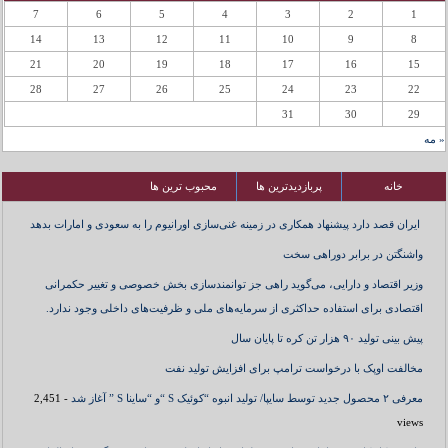
7
6
5
4
3
2
1
14
13
12
11
10
9
8
21
20
19
18
17
16
15
28
27
26
25
24
23
22
31
30
29
« مه
خانه
پربازدیدترین ها
محبوب ترین ها
ایران قصد دارد پیشنهاد همکاری در زمینه غنی‌سازی اورانیوم را به سعودی و امارات بدهد
واشنگتن در برابر دوراهی سخت
وزیر اقتصاد و دارایی، می‌گوید راهی جز توانمندسازی بخش خصوصی و تغییر حکمرانی
اقتصادی برای استفاده حداکثری از سرمایه‌های ملی و ظرفیت‌های داخلی وجود ندارد.
پیش بینی تولید ۹۰ هزار تن کره تا پایان سال
مخالفت اوپک با درخواست ترامپ برای افزایش تولید نفت
معرفی ۲ محصول جدید توسط سایپا/ تولید انبوه “کوئیک S “و “ساینا S ” آغاز شد
- 2,451
views