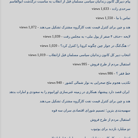
پیام دبیرکل کانون زندانیان سیاسی مسلمان قبل از انقلاب به مناسبت درگذشت ابوالقاسم
سرحدی زاده
- 1,633 views
تماس با ما
- 1,550 views
هند و چین برای کنترل قیمت نفت کارگروه مشترک تشکیل می‌دهند
- 1,072 views
لایحه «حذف ۴ صفر از پول ملی» به مجلس رفت
- 1,039 views
✅ هنگ‌کنگ در جوار چین چگونه کرونا را کنترل کرد؟
- 1,020 views
انتخاب دبیر کل کانون زندانیان سیاسی مسلمان قبل ازانقلاب
- 1,019 views
استقبال مردم از طرح فروش
- 995 views
خط فقر ؟
- 986 views
تکذیب هجوم ملخ صحرایی به نوار شمالی کشور
- 940 views
ایران قصد دارد پیشنهاد همکاری در زمینه غنی‌سازی اورانیوم را به سعودی و امارات بدهد
هند و چین برای کنترل قیمت نفت کارگروه مشترک تشکیل می‌دهند
سهمیه‌بندی بنزین؛ تصمیم شورای اقتصادی سران سه قوه
استقبال مردم از طرح فروش
دو میلیارد بازدید برای یوتیوب