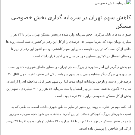
کاهش سهم تهران در سرمایه گذاری بخش خصوصی
مسکن
طبق داده های بانک مرکزی، حجم سرمایه وارد شده دربخش مسکن تهران برابر با ۲۳ هزار
میلیارد تومان بوده که تقریبا سهمی ۱۵ درصدی را از کل این رقم در کشور داشته است. روند ها
حاکی از آن است که در این مقایسه مسیر این سهم کاهشی بوده و اکنون این رقم از پاییز تا
زمستان امسال در کمترین سطوح خود در سال های اخیر قرار داشته است.
دو بخش دیگردر این آمار «شهرهای بزرگ به جز تهران» و «سایر مناطق شهری» کشور است.
در شهرهای بزرگ دیگر مشاهده می شود سهم سرمایه از کل این بخش، تقریبا حول کانال ۴۰
درصد قرار داشته و باوجود نوسانات کوتاه مدت اما این سهم تغییر قابل ملاحظه ای را از ابتدای
سال ۹۷ تاکنون نداشته است. در بهار امسال با ثبت سرمایه ۵۳ هزار و ۷۰۰ میلیاردی ، سهم این
بخش از کل مسکن خصوصی برابر با ۳۷ درصد بوده است.
اما نکته مهم تر اشاره به روند این متغیر در سایر مناطق شهری داشته است. مناطقی که به
نسبت شهرهای بزرگ، کوچکتر هستند. در این آمارها مشاهده می شود حجم سرمایه سرازیر
شده در بخش مسکن در بهار ۱۴۰۱ برابر با ۶۸ هزار و ۳۸۰ میلیارد تومان بوده و تقریبا ۴۷ درصد
از کل این شاخص را پوشش داده است.