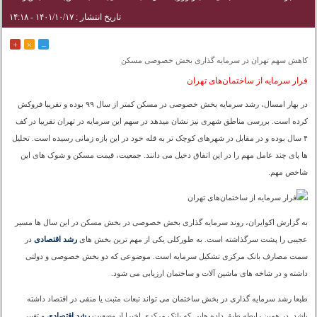
تاریخ انتشار : ۱۴۰۱/۱۰/۱۷ - ۱۴:۱۸
+
×
–
کاهش سهم تهران در سرمایه گذاری بخش خصوصی مسکن
فرار سرمایه از ساختمان‌های تهران
در بهار امسال، رشد سرمایه بخش خصوصی در مسکن کمتر از سال ۹۹ بوده و تقریبا فروکش
کرده است. بررسی مناطق شهری نیز نشان میدهد در سهم این سرمایه در تهران تقریبا در کف
۴ سال بوده و در مقابل در شهرهای کوچک تر به قله خود در این بازه زمانی رسیده است. تحلیل
ها پای چند عامل مهم را در این اتفاق دخیل می دانند. جمعیت، قیمت مسکن و شوک های این
شاخص مهم.
به گزارش اکوایران، روند سرمایه گذاری بخش خصوصی در بخش مسکن در این سال ها مسیر
عجیبی را پشت سرگذاشته است. به طورکلی یکی از مهم ترین بخش های
رشد اقتصادی
در
سمت مصارف بانک مرکزی تشکیل سرمایه است. موضوعی که دو بخش خصوصی و دولتی
داشته و در شاخه های ماشین آلات و ساختمان ارزیابی می شود.
طبعا رشد سرمایه گذاری در بخش ساختمان می تواند تبعات مثبت یا منفی در اقتصاد داشته
باشد. در همین رابطه طبق داده هایی که بانک مرکزی اخیرا از وضعیت
رشد اقتصادی
و تغییر