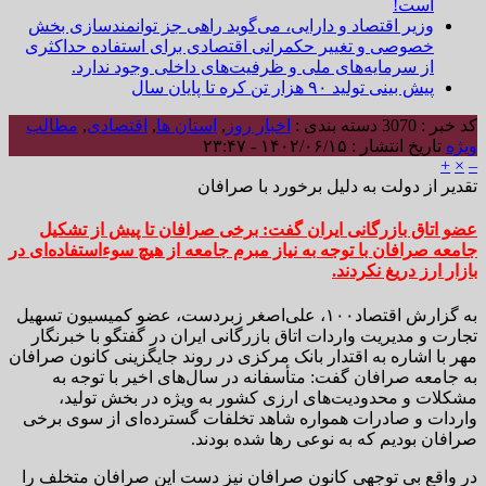
است!
وزیر اقتصاد و دارایی، می‌گوید راهی جز توانمندسازی بخش
خصوصی و تغییر حکمرانی اقتصادی برای استفاده حداکثری
از سرمایه‌های ملی و ظرفیت‌های داخلی وجود ندارد.
پیش بینی تولید ۹۰ هزار تن کره تا پایان سال
کد خبر : 3070
دسته بندی :
اخبار روز
,
استان ها
,
اقتصادی
,
مطالب
ویژه
تاریخ انتشار : ۱۴۰۲/۰۶/۱۵ - ۲۳:۴۷
+
×
–
تقدیر از دولت به دلیل برخورد با صرافان
عضو اتاق بازرگانی ایران گفت: برخی صرافان تا پیش از تشکیل
جامعه صرافان با توجه به نیاز مبرم جامعه از هیچ سوءاستفاده‌ای در
بازار ارز دریغ نکردند.
به گزارش اقتصاد۱۰۰، علی‌اصغر زبردست، عضو کمیسیون تسهیل
تجارت و مدیریت واردات اتاق بازرگانی ایران در گفتگو با خبرنگار
مهر با اشاره به اقتدار بانک مرکزی در روند جایگزینی کانون صرافان
به جامعه صرافان گفت: متأسفانه در سال‌های اخیر با توجه به
مشکلات و محدودیت‌های ارزی کشور به ویژه در بخش تولید،
واردات و صادرات همواره شاهد تخلفات گسترده‌ای از سوی برخی
صرافان بودیم که به نوعی رها شده بودند.
در واقع بی توجهی کانون صرافان نیز دست این صرافان متخلف را