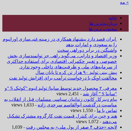
« مه
خانه
پربازدیدترین ها
محبوب ترین ها
ایران قصد دارد پیشنهاد همکاری در زمینه غنی‌سازی اورانیوم
را به سعودی و امارات بدهد
واشنگتن در برابر دوراهی سخت
وزیر اقتصاد و دارایی، می‌گوید راهی جز توانمندسازی بخش
خصوصی و تغییر حکمرانی اقتصادی برای استفاده حداکثری
از سرمایه‌های ملی و ظرفیت‌های داخلی وجود ندارد.
پیش بینی تولید ۹۰ هزار تن کره تا پایان سال
مخالفت اوپک با درخواست ترامپ برای افزایش تولید نفت
معرفی ۲ محصول جدید توسط سایپا/ تولید انبوه “کوئیک S “و
“ساینا S ” آغاز شد
- 2,451 views
پیام دبیرکل کانون زندانیان سیاسی مسلمان قبل از انقلاب به
مناسبت درگذشت ابوالقاسم سرحدی زاده
- 1,633 views
تماس با ما
- 1,550 views
هند و چین برای کنترل قیمت نفت کارگروه مشترک تشکیل
می‌دهند
- 1,072 views
لایحه «حذف ۴ صفر از پول ملی» به مجلس رفت
- 1,039