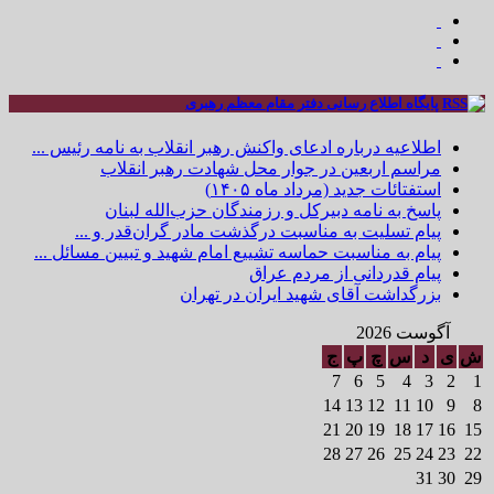
پایگاه اطلاع رسانی دفتر مقام معظم رهبری
اطلاعیه درباره ادعای واکنش رهبر انقلاب به نامه رئیس ...
مراسم اربعین در جوار محل شهادت رهبر انقلاب
استفتائات جدید (مرداد ماه ۱۴۰۵)
پاسخ به نامه دبیرکل و رزمندگان حزب‌الله لبنان
پیام تسلیت به مناسبت درگذشت مادر گران‌قدر و ...
پیام به مناسبت حماسه تشییع امام شهید و تبیین مسائل ...
پیام قدردانی از مردم عراق
بزرگداشت آقای شهید ایران در تهران
آگوست 2026
ش
ی
د
س
چ
پ
ج
7
6
5
4
3
2
1
14
13
12
11
10
9
8
21
20
19
18
17
16
15
28
27
26
25
24
23
22
31
30
29