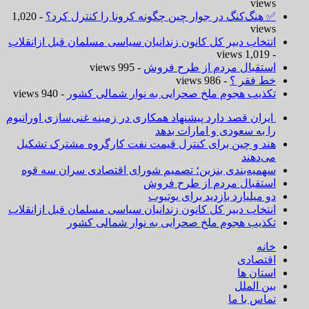
views
✅ هنگ‌کنگ در جوار چین چگونه کرونا را کنترل کرد؟
- 1,020
views
انتخاب دبیر کل کانون زندانیان سیاسی مسلمان قبل ازانقلاب
- 1,019 views
استقبال مردم از طرح فروش
- 995 views
خط فقر ؟
- 986 views
تکذیب هجوم ملخ صحرایی به نوار شمالی کشور
- 940 views
ایران قصد دارد پیشنهاد همکاری در زمینه غنی‌سازی اورانیوم
را به سعودی و امارات بدهد
هند و چین برای کنترل قیمت نفت کارگروه مشترک تشکیل
می‌دهند
سهمیه‌بندی بنزین؛ تصمیم شورای اقتصادی سران سه قوه
استقبال مردم از طرح فروش
دو میلیارد بازدید برای یوتیوب
انتخاب دبیر کل کانون زندانیان سیاسی مسلمان قبل ازانقلاب
تکذیب هجوم ملخ صحرایی به نوار شمالی کشور
خانه
اقتصادی
استان ها
بین الملل
تماس با ما