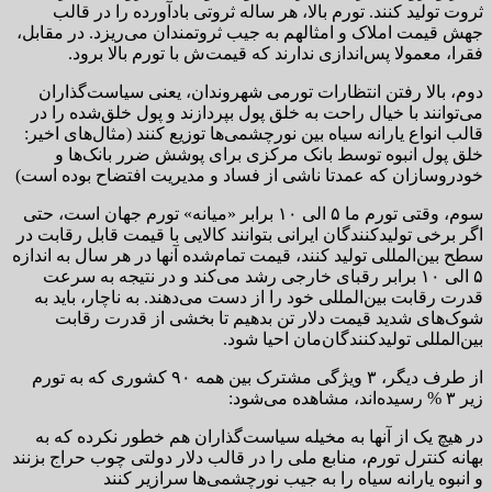
ثروت تولید کنند. تورم بالا، هر ساله ثروتی بادآورده را در قالب
جهش قیمت املاک و امثالهم به جیب ثروتمندان می‌ریزد. در مقابل،
فقرا، معمولا پس‌اندازی ندارند که قیمت‌ش با تورم بالا برود.
دوم، بالا رفتن انتظارات تورمی شهروندان، یعنی سیاست‌گذاران
می‌توانند با خیال راحت به خلق پول بپردازند و پول خلق‌شده را در
قالب انواع یارانه سیاه بین نورچشمی‌ها توزیع کنند (مثال‌های اخیر:
خلق پول انبوه توسط بانک مرکزی برای پوشش ضرر بانک‌ها و
خودروسازان که عمدتا ناشی از فساد و مدیریت افتضاح بوده است)
سوم، وقتی تورم ما ۵ الی ۱۰ برابر «میانه» تورم جهان است، حتی
اگر برخی تولیدکنندگان ایرانی بتوانند کالایی با قیمت قابل رقابت در
سطح بین‌المللی تولید کنند، قیمت تمام‌شده آنها در هر سال به اندازه
۵ الی ۱۰ برابر رقبای خارجی رشد می‌کند و در نتیجه به سرعت
قدرت رقابت بین‌المللی خود را از دست می‌دهند. به ناچار، باید به
شوک‌های شدید قیمت دلار تن بدهیم تا بخشی از قدرت رقابت
بین‌المللی تولیدکنندگان‌مان احیا شود.
از طرف دیگر، ۳ ویژگی مشترک بین همه ۹۰ کشوری که به تورم
زیر ۳ % رسیده‌اند، مشاهده می‌شود:
در هیچ یک از آنها به مخیله سیاست‌گذاران هم خطور نکرده که به
بهانه کنترل تورم، منابع ملی را در قالب دلار دولتی چوب حراج بزنند
و انبوه یارانه سیاه را به جیب نورچشمی‌ها سرازیر کنند