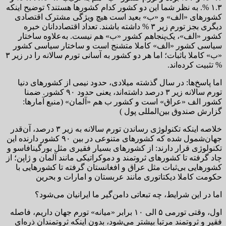
۱.۳ %. به نظر شما این دو کشور کدام کشورها هستند؟ توضیح اینکه
کشورهای «الف» و «ب» بعید است هیچ ویژگی مشترک اقتصادی
دیگری بجز تورم زیر ۳ % داشته باشند. تعداد اقتصاددانان خبره
کشور «الف»، یک‌پنجاهم کشور «ب» هم نیست. به‌علاوه ساختار
سیاسی کشور «الف» کاملا متشنج است و ساختار سیاسی کشور
«ب» کاملا باثبات؛ اما هر دو کشور به آسانی تورم سالانه را در زیر ۳
% تثبیت کرده‌اند.
اما پاسخ‌ها: در سال گذشته میلادی، حدود نیمی از کشورهای دنیا
تورم سالانه زیر ۳ درصد داشته‌اند، یعنی حدود ۹۰ کشور. ضمنا
کشور الف «عراق» است و کشور ب هم «آلمان» (منبع آمارها:
گزارش صندوق بین‌المللی پول )
خلاصه اینکه تکنولوژی رساندن تورم سالانه به زیر ۳ درصد، آن‌قدر
جهان‌شمول شده که کشورهای متنوعی در بین ۹۰ کشور دارنده این
تکنولوژی قرار دارند: از کشورهای بسیار فقیری مثل بورگینافاسو و
چاد گرفته تا کشورهای ثروتمند و دموکراتیکی مانند آلمان و ژاپن؛ از
کشورهایی بی‌ثبات مثل عراق و افغانستان گرفته تا کشورهایی با
حکومت کاملا دیکتاتوری مانند عربستان و امارات و بحرین
اما در این شرایط، چه تبعاتی دامن‌گیر ما ایرانیان می‌شود؟
اول، وقتی تورمی ۵ الی ۱۰ برابر «میانه» تورم جهان داریم، فاصله
فقیر و ثروتمند مرتبا بیشتر می‌شود، بدون اینکه ثروتمندان ذره‌ای