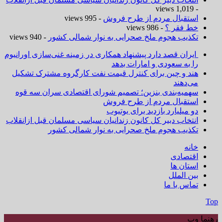
- 1,019 views
استقبال مردم از طرح فروش
- 995 views
خط فقر ؟
- 986 views
تکذیب هجوم ملخ صحرایی به نوار شمالی کشور
- 940 views
ایران قصد دارد پیشنهاد همکاری در زمینه غنی‌سازی اورانیوم
را به سعودی و امارات بدهد
هند و چین برای کنترل قیمت نفت کارگروه مشترک تشکیل
می‌دهند
سهمیه‌بندی بنزین؛ تصمیم شورای اقتصادی سران سه قوه
استقبال مردم از طرح فروش
دو میلیارد بازدید برای یوتیوب
انتخاب دبیر کل کانون زندانیان سیاسی مسلمان قبل ازانقلاب
تکذیب هجوم ملخ صحرایی به نوار شمالی کشور
خانه
اقتصادی
استان ها
بین الملل
تماس با ما
Top
رهنما وب