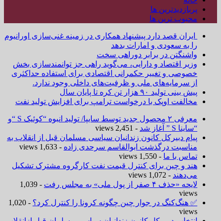
پربازدیدترین ها
محبوب ترین ها
ایران قصد دارد پیشنهاد همکاری در زمینه غنی‌سازی اورانیوم
را به سعودی و امارات بدهد
واشنگتن در برابر دوراهی سخت
وزیر اقتصاد و دارایی، می‌گوید راهی جز توانمندسازی بخش
خصوصی و تغییر حکمرانی اقتصادی برای استفاده حداکثری
از سرمایه‌های ملی و ظرفیت‌های داخلی وجود ندارد.
پیش بینی تولید ۹۰ هزار تن کره تا پایان سال
مخالفت اوپک با درخواست ترامپ برای افزایش تولید نفت
معرفی ۲ محصول جدید توسط سایپا/ تولید انبوه “کوئیک S “و
“ساینا S ” آغاز شد
- 2,451 views
پیام دبیرکل کانون زندانیان سیاسی مسلمان قبل از انقلاب به
مناسبت درگذشت ابوالقاسم سرحدی زاده
- 1,633 views
تماس با ما
- 1,550 views
هند و چین برای کنترل قیمت نفت کارگروه مشترک تشکیل
می‌دهند
- 1,072 views
لایحه «حذف ۴ صفر از پول ملی» به مجلس رفت
- 1,039
views
✅ هنگ‌کنگ در جوار چین چگونه کرونا را کنترل کرد؟
- 1,020
views
انتخاب دبیر کل کانون زندانیان سیاسی مسلمان قبل ازانقلاب