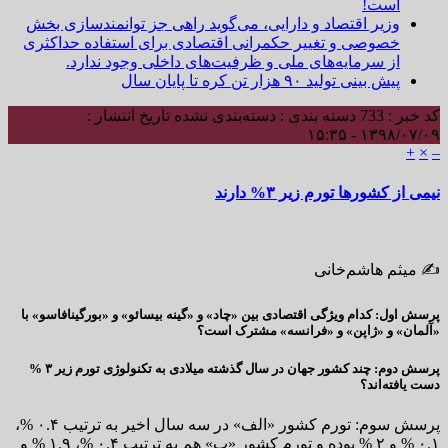
است!
وزیر اقتصاد و دارایی، می‌گوید راهی جز توانمندسازی بخش
خصوصی و تغییر حکمرانی اقتصادی برای استفاده حداکثری
از سرمایه‌های ملی و ظرفیت‌های داخلی وجود ندارد.
پیش بینی تولید ۹۰ هزار تن کره تا پایان سال
کد خبر : 733
دسته بندی : دسته‌بندی نشده
تاریخ انتشار :
۱۳۹۸/۰۷/۰۹ - ۱۵:۳۵
+
×
–
نیمی از کشورها تورم زیر ۳% دارند
✍️ میثم هاشم‌خانی
پرسش اول: کدام ویژگی اقتصادی بین «چاد» و «گینه بیسائو» و «بورگینافاسو» با
«آلمان» و «ژاپن» و «فرانسه» مشترک است؟
پرسش دوم: چند کشور جهان در سال گذشته میلادی به تکنولوژی تورم زیر ۳ %
دست یافته‌اند؟
پرسش سوم: تورم کشور «الف» در سه سال اخیر به ترتیب ۰.۴ %،
۰.۱ % و ۲ % بوده و تورم کشور «ب» هم به ترتیب ۰.۴ %، ۱.۹ % و