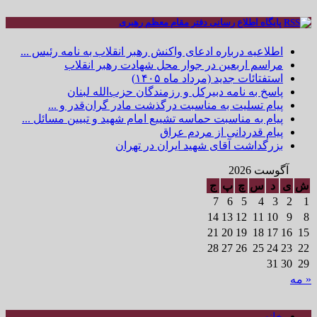
پایگاه اطلاع رسانی دفتر مقام معظم رهبری
اطلاعیه درباره ادعای واکنش رهبر انقلاب به نامه رئیس ...
مراسم اربعین در جوار محل شهادت رهبر انقلاب
استفتائات جدید (مرداد ماه ۱۴۰۵)
پاسخ به نامه دبیرکل و رزمندگان حزب‌الله لبنان
پیام تسلیت به مناسبت درگذشت مادر گران‌قدر و ...
پیام به مناسبت حماسه تشییع امام شهید و تبیین مسائل ...
پیام قدردانی از مردم عراق
بزرگداشت آقای شهید ایران در تهران
آگوست 2026
ش
ی
د
س
چ
پ
ج
7
6
5
4
3
2
1
14
13
12
11
10
9
8
21
20
19
18
17
16
15
28
27
26
25
24
23
22
31
30
29
« مه
خانه