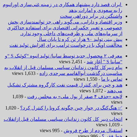
ایران قصد دارد پیشنهاد همکاری در زمینه غنی‌سازی اورانیوم
را به سعودی و امارات بدهد
واشنگتن در برابر دوراهی سخت
وزیر اقتصاد و دارایی، می‌گوید راهی جز توانمندسازی بخش
خصوصی و تغییر حکمرانی اقتصادی برای استفاده حداکثری
از سرمایه‌های ملی و ظرفیت‌های داخلی وجود ندارد.
پیش بینی تولید ۹۰ هزار تن کره تا پایان سال
مخالفت اوپک با درخواست ترامپ برای افزایش تولید نفت
معرفی ۲ محصول جدید توسط سایپا/ تولید انبوه “کوئیک S “و
“ساینا S ” آغاز شد
- 2,451 views
پیام دبیرکل کانون زندانیان سیاسی مسلمان قبل از انقلاب به
مناسبت درگذشت ابوالقاسم سرحدی زاده
- 1,633 views
تماس با ما
- 1,550 views
هند و چین برای کنترل قیمت نفت کارگروه مشترک تشکیل
می‌دهند
- 1,072 views
لایحه «حذف ۴ صفر از پول ملی» به مجلس رفت
- 1,039
views
✅ هنگ‌کنگ در جوار چین چگونه کرونا را کنترل کرد؟
- 1,020
views
انتخاب دبیر کل کانون زندانیان سیاسی مسلمان قبل ازانقلاب
- 1,019 views
استقبال مردم از طرح فروش
- 995 views
خط فقر ؟
- 986 views