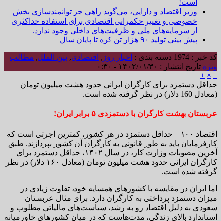
است!
وزیر اقتصاد و دارایی، می‌گوید راهی جز توانمندسازی بخش
خصوصی و تغییر حکمرانی اقتصادی برای استفاده حداکثری
از سرمایه‌های ملی و ظرفیت‌های داخلی وجود ندارد.
پیش بینی تولید ۹۰ هزار تن کره تا پایان سال
کد خبر : 1974
دسته بندی :
اخبار روز
,
اقتصادی
,
بین الملل
,
مطالب
ویژه
تاریخ انتشار : ۱۴۰۲/۰۱/۳۰ - ۰:۳۰
+
×
–
حداقل دستمزد برای کارگران ایرانی حدود هشت میلیون تومان
(معادل 160 دلار) در نظر گرفته شده است.
عربستان بهشت کارگران با دستمزدی ۵ برابر ایران!
اقتصاد ۱۰۰ – حداقل دستمزد در هر کشور، کمترین اجرتی است که
کارفرمایان باید به طور قانونی به کارگران آن کشور بپردازند. طبق
آخرین مصوبات وزارت کار، در سال ۱۴۰۲، حداقل دستمزد برای
کارگران ایرانی حدود هشت میلیون تومان (معادل ۱۶۰ دلار) در نظر
گرفته شده است.
اما ایران در مقایسه با کشورهای همسایه خود، تفاوت زیادی در
میزان دستمزد پرداختی به کارگران دارد. برای مثال عربستان
سعودی به دلیل اقتصاد رو به رشد، سیاست‌های مالیاتی مطلوب و
استاندارد بالای زندگی، مدت‌هاست که در میان کشورهای خاورمیانه