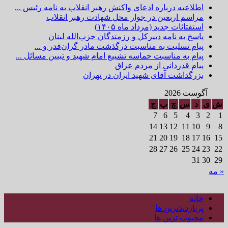
اطلاعیه درباره ادعای واکنش رهبر انقلاب به نامه رئیس ...
مراسم اربعین در جوار محل شهادت رهبر انقلاب
استفتائات جدید (مرداد ماه ۱۴۰۵)
پاسخ به نامه دبیرکل و رزمندگان حزب‌الله لبنان
پیام تسلیت به مناسبت درگذشت مادر گران‌قدر و ...
پیام به مناسبت حماسه تشییع امام شهید و تبیین مسائل ...
پیام قدردانی از مردم عراق
بزرگداشت آقای شهید ایران در تهران
آگوست 2026
ش
ی
د
س
چ
پ
ج
7
6
5
4
3
2
1
14
13
12
11
10
9
8
21
20
19
18
17
16
15
28
27
26
25
24
23
22
31
30
29
« مه
خانه
پربازدیدترین ها
محبوب ترین ها