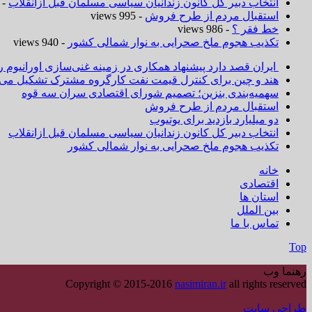
انتخاب دبیر کل کانون زندانیان سیاسی مسلمان قبل ازانقلاب
 1,019 views
استقبال مردم از طرح فروش
- 995 views
خط فقر ؟
- 986 views
تکذیب هجوم ملخ صحرایی به نوار شمالی کشور
- 940 views
ایران قصد دارد پیشنهاد همکاری در زمینه غنی‌سازی اورانیوم ر
هند و چین برای کنترل قیمت نفت کارگروه مشترک تشکیل می‌د
سهمیه‌بندی بنزین؛ تصمیم شورای اقتصادی سران سه قوه
استقبال مردم از طرح فروش
دو میلیارد بازدید برای یوتیوب
انتخاب دبیر کل کانون زندانیان سیاسی مسلمان قبل ازانقلاب
تکذیب هجوم ملخ صحرایی به نوار شمالی کشور
خانه
اقتصادی
استان ها
بین الملل
تماس با ما
Top
رهنما وب
Copyright © 2015-2016
nasimiran.ir
all rights reserved
طراحی سایت