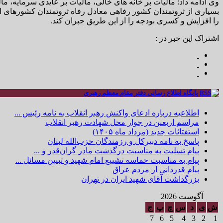
وی ادامه داد: مالیات بر خانه های خالی، مالیات بر عایدی سرمایه، ما
بسیاری از ثروتمندان کشور رفاهی معادل رفاه ثروتمندان کشورهای اروپا
را افزایش و کسری بودجه را از این طریق جبران کند.
اشتراک این خبر در :
پایگاه اطلاع رسانی دفتر مقام معظم رهبری
اطلاعیه درباره ادعای واکنش رهبر انقلاب به نامه رئیس ...
مراسم اربعین در جوار محل شهادت رهبر انقلاب
استفتائات جدید (مرداد ماه ۱۴۰۵)
پاسخ به نامه دبیرکل و رزمندگان حزب‌الله لبنان
پیام تسلیت به مناسبت درگذشت مادر گران‌قدر و ...
پیام به مناسبت حماسه تشییع امام شهید و تبیین مسائل ...
پیام قدردانی از مردم عراق
بزرگداشت آقای شهید ایران در تهران
آگوست 2026
ش
ی
د
س
چ
پ
ج
7
6
5
4
3
2
1