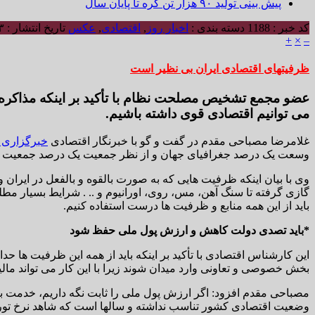
پیش بینی تولید ۹۰ هزار تن کره تا پایان سال
کد خبر : 1188
دسته بندی :
اخبار روز
,
اقتصادی
,
عکس
تاریخ انتشار : ۱۳۹۹/۰۵/۱۳ - ۲:۰۲
+
×
–
ظرفیتهای اقتصادی ایران بی نظیر است
عضو مجمع تشخیص مصلحت نظام با تأکید بر اینکه مذاکره 
می توانیم اقتصادی قوی داشته باشیم.
غلامرضا مصباحی مقدم در گفت و گو با خبرنگار اقتصادی
خبرگزاری 
وسعت یک درصد جغرافیای جهان و از نظر جمعیت یک درصد جمعیت دنیا را در اختیار دارد، همچنین، ۷ درصد ذخایر زیرزمینی و رت
وی با بیان اینکه ظرفیت هایی که به صورت بالقوه و بالفعل در ایران
باید از این همه منابع و ظرفیت ها درست استفاده کنیم.
*باید تصدی دولت کاهش و ارزش پول ملی حفظ شود
این کارشناس اقتصادی با تأکید بر اینکه باید از همه این ظرفیت ها حدا
بخش خصوصی و تعاونی وارد میدان شوند زیرا با این کار می تواند مالیا
مصباحی مقدم افزود: اگر ارزش پول ملی را ثابت نگه داریم، خدمت بز
وضعیت اقتصادی کشور تناسب نداشته و سالها است که شاهد نرخ تورم د