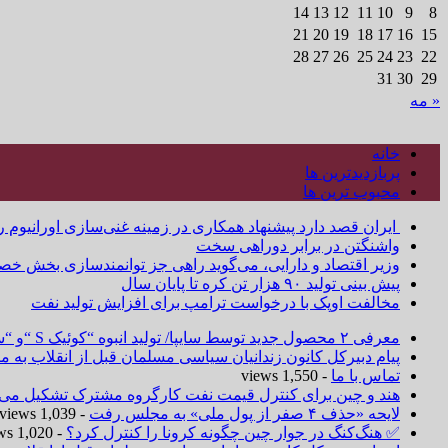
14
13
12
11
10
9
8
21
20
19
18
17
16
15
28
27
26
25
24
23
22
31
30
29
« مه
خانه
پربازدیدترین ها
محبوب ترین ها
ایران قصد دارد پیشنهاد همکاری در زمینه غنی‌سازی اورانیوم ر
واشنگتن در برابر دوراهی سخت
وزیر اقتصاد و دارایی، می‌گوید راهی جز توانمندسازی بخش خص
پیش بینی تولید ۹۰ هزار تن کره تا پایان سال
مخالفت اوپک با درخواست ترامپ برای افزایش تولید نفت
معرفی ۲ محصول جدید توسط سایپا/ تولید انبوه “کوئیک S “و “ساینا S ” آغاز شد
پیام دبیرکل کانون زندانیان سیاسی مسلمان قبل از انقلاب به
تماس با ما
- 1,550 views
هند و چین برای کنترل قیمت نفت کارگروه مشترک تشکیل می‌د
لایحه «حذف ۴ صفر از پول ملی» به مجلس رفت
- 1,039 views
✅ هنگ‌کنگ در جوار چین چگونه کرونا را کنترل کرد؟
- 1,020 views