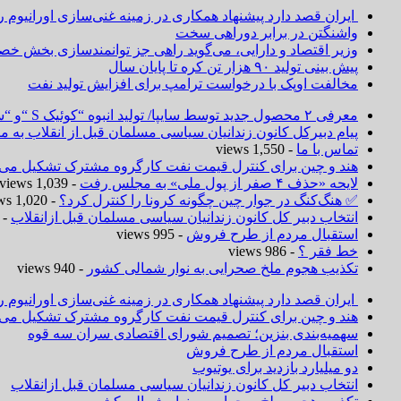
ایران قصد دارد پیشنهاد همکاری در زمینه غنی‌سازی اورانیوم ر
واشنگتن در برابر دوراهی سخت
وزیر اقتصاد و دارایی، می‌گوید راهی جز توانمندسازی بخش خص
پیش بینی تولید ۹۰ هزار تن کره تا پایان سال
مخالفت اوپک با درخواست ترامپ برای افزایش تولید نفت
معرفی ۲ محصول جدید توسط سایپا/ تولید انبوه “کوئیک S “و “ساینا S ” آغاز شد
پیام دبیرکل کانون زندانیان سیاسی مسلمان قبل از انقلاب به
تماس با ما
- 1,550 views
هند و چین برای کنترل قیمت نفت کارگروه مشترک تشکیل می‌د
لایحه «حذف ۴ صفر از پول ملی» به مجلس رفت
- 1,039 views
✅ هنگ‌کنگ در جوار چین چگونه کرونا را کنترل کرد؟
- 1,020 views
انتخاب دبیر کل کانون زندانیان سیاسی مسلمان قبل ازانقلاب
 1,019 views
استقبال مردم از طرح فروش
- 995 views
خط فقر ؟
- 986 views
تکذیب هجوم ملخ صحرایی به نوار شمالی کشور
- 940 views
ایران قصد دارد پیشنهاد همکاری در زمینه غنی‌سازی اورانیوم ر
هند و چین برای کنترل قیمت نفت کارگروه مشترک تشکیل می‌د
سهمیه‌بندی بنزین؛ تصمیم شورای اقتصادی سران سه قوه
استقبال مردم از طرح فروش
دو میلیارد بازدید برای یوتیوب
انتخاب دبیر کل کانون زندانیان سیاسی مسلمان قبل ازانقلاب