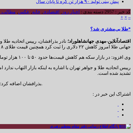
پیش بینی تولید ۹۰ هزار تن کره تا پایان سال
کد خبر : 2957
دسته بندی :
اخبار روز
,
اقتصادی
,
خانه
,
عکس
,
مطالب و
+
×
–
*طلا بی‌مشتری شد؟
اقتصادآنلاین-مهدی جهانشاهلوراد؛
نادر بذرافشان، رییس اتحادیه طلا و
جهانی طلا امروز کاهش ۲۲ دلاری را ثبت کرد همچنین قیمت طلای ۱۸ عیار نیز ۸ هزار تومان کاهش یافت.
وی افزود: در بازار سکه هم کاهش قیمت‌ها حدود ۵۰ تا ۱۰۰ هزار تومان کاهش یافت و حباب سکه به ۴ میلیون و ۷۰۰ هزار تومان رسید.
رییس اتحادیه طلا و جواهر تهران با اشاره به اینکه بازار التهاب ندا
تشدید شده است.
بذرافشان اضافه کرد: طی دو هفته گذشته کاهش تقاضا در بازار طلا شدت گرفته است و از روز چهارشنبه که وارد محرم شدیم تقریبا هیچ تقاضایی در بازار نیست.
اشتراک این خبر در :
پایگاه اطلاع رسانی دفتر مقام معظم رهبری