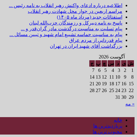
اطلاعیه درباره ادعای واکنش رهبر انقلاب به نامه رئیس ...
مراسم اربعین در جوار محل شهادت رهبر انقلاب
استفتائات جدید (مرداد ماه ۱۴۰۵)
پاسخ به نامه دبیرکل و رزمندگان حزب‌الله لبنان
پیام تسلیت به مناسبت درگذشت مادر گران‌قدر و ...
پیام به مناسبت حماسه تشییع امام شهید و تبیین مسائل ...
پیام قدردانی از مردم عراق
بزرگداشت آقای شهید ایران در تهران
آگوست 2026
ش
ی
د
س
چ
پ
ج
7
6
5
4
3
2
1
14
13
12
11
10
9
8
21
20
19
18
17
16
15
28
27
26
25
24
23
22
31
30
29
« مه
خانه
پربازدیدترین ها
محبوب ترین ها