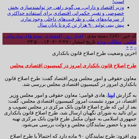
است!
وزیر اقتصاد و دارایی، می‌گوید راهی جز توانمندسازی بخش
خصوصی و تغییر حکمرانی اقتصادی برای استفاده حداکثری
از سرمایه‌های ملی و ظرفیت‌های داخلی وجود ندارد.
پیش بینی تولید ۹۰ هزار تن کره تا پایان سال
کد خبر : 2245
دسته بندی :
اخبار روز
,
اقتصادی
,
پیوند های سازمانی
,
عکس
,
مطالب ویژه
تاریخ انتشار : ۱۴۰۲/۰۲/۲۷ - ۲۳:۵۰
+
×
–
اخرین وضعیت طرح اصلاح قانون بانکداری
طرح اصلاح قانون بانکداری امروز در کمیسیون اقتصادی مجلس
معاون حقوقی و امور مجلس وزیر اقتصاد گفت: طرح اصلاح قانون
بانکداری امروز در کمیسیون اقتصادی مجلس بررسی شد.
به گزارش
ایبِنا
، هادی قوامی؛ معاون حقوقی و امور مجلس وزیر
اقتصاد، در مورد نشست امروز کمیسیون اقتصادی مجلس، گفت:
بعد از این که طرح اصلاح قانون بانک مرکزی در مجلس تصویب و
برای تائید به شورای نگهبان ارسال شد، طرح اصلاح قانون بانکداری
جمهوری اسلامی به عنوان مکمل طرح قانون بانک مرکزی تهیه
شده و با حضور نمایندگان مجلس و دولت بررسی می‌شود.
وی افزود: طرح نمایندگان ۹۰ ماده دارد که احتمالاً با طرح اصلاح