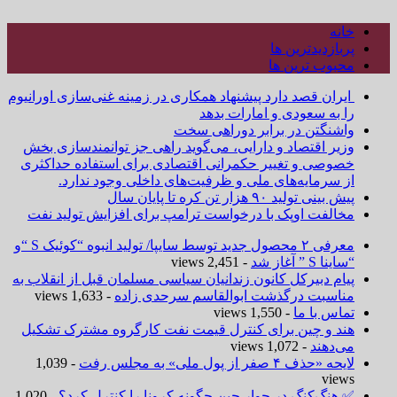
خانه
پربازدیدترین ها
محبوب ترین ها
ایران قصد دارد پیشنهاد همکاری در زمینه غنی‌سازی اورانیوم
را به سعودی و امارات بدهد
واشنگتن در برابر دوراهی سخت
وزیر اقتصاد و دارایی، می‌گوید راهی جز توانمندسازی بخش
خصوصی و تغییر حکمرانی اقتصادی برای استفاده حداکثری
از سرمایه‌های ملی و ظرفیت‌های داخلی وجود ندارد.
پیش بینی تولید ۹۰ هزار تن کره تا پایان سال
مخالفت اوپک با درخواست ترامپ برای افزایش تولید نفت
معرفی ۲ محصول جدید توسط سایپا/ تولید انبوه “کوئیک S “و
“ساینا S ” آغاز شد
- 2,451 views
پیام دبیرکل کانون زندانیان سیاسی مسلمان قبل از انقلاب به
مناسبت درگذشت ابوالقاسم سرحدی زاده
- 1,633 views
تماس با ما
- 1,550 views
هند و چین برای کنترل قیمت نفت کارگروه مشترک تشکیل
می‌دهند
- 1,072 views
لایحه «حذف ۴ صفر از پول ملی» به مجلس رفت
- 1,039
views
✅ هنگ‌کنگ در جوار چین چگونه کرونا را کنترل کرد؟
- 1,020