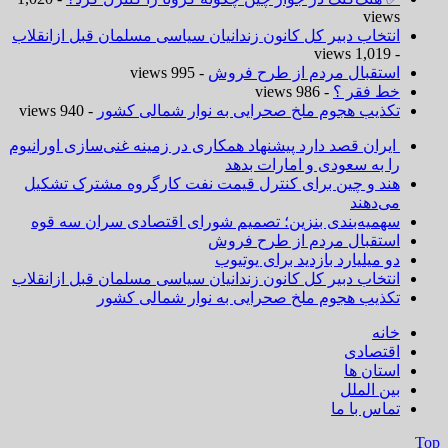
views
انتخاب دبیر کل کانون زندانیان سیاسی مسلمان قبل ازانقلاب
- 1,019 views
استقبال مردم از طرح فروش
- 995 views
خط فقر ؟
- 986 views
تکذیب هجوم ملخ صحرایی به نوار شمالی کشور
- 940 views
ایران قصد دارد پیشنهاد همکاری در زمینه غنی‌سازی اورانیوم
را به سعودی و امارات بدهد
هند و چین برای کنترل قیمت نفت کارگروه مشترک تشکیل
می‌دهند
سهمیه‌بندی بنزین؛ تصمیم شورای اقتصادی سران سه قوه
استقبال مردم از طرح فروش
دو میلیارد بازدید برای یوتیوب
انتخاب دبیر کل کانون زندانیان سیاسی مسلمان قبل ازانقلاب
تکذیب هجوم ملخ صحرایی به نوار شمالی کشور
خانه
اقتصادی
استان ها
بین الملل
تماس با ما
Top