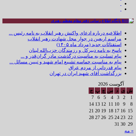
پایگاه اطلاع رسانی دفتر مقام معظم رهبری
اطلاعیه درباره ادعای واکنش رهبر انقلاب به نامه رئیس ...
مراسم اربعین در جوار محل شهادت رهبر انقلاب
استفتائات جدید (مرداد ماه ۱۴۰۵)
پاسخ به نامه دبیرکل و رزمندگان حزب‌الله لبنان
پیام تسلیت به مناسبت درگذشت مادر گران‌قدر و ...
پیام به مناسبت حماسه تشییع امام شهید و تبیین مسائل ...
پیام قدردانی از مردم عراق
بزرگداشت آقای شهید ایران در تهران
آگوست 2026
ش
ی
د
س
چ
پ
ج
7
6
5
4
3
2
1
14
13
12
11
10
9
8
21
20
19
18
17
16
15
28
27
26
25
24
23
22
31
30
29
« مه