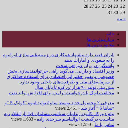
28
27
26
25
24
23
22
31
30
29
« مه
خانه
پربازدیدترین ها
محبوب ترین ها
ایران قصد دارد پیشنهاد همکاری در زمینه غنی‌سازی اورانیوم
را به سعودی و امارات بدهد
واشنگتن در برابر دوراهی سخت
وزیر اقتصاد و دارایی، می‌گوید راهی جز توانمندسازی بخش
خصوصی و تغییر حکمرانی اقتصادی برای استفاده حداکثری
از سرمایه‌های ملی و ظرفیت‌های داخلی وجود ندارد.
پیش بینی تولید ۹۰ هزار تن کره تا پایان سال
مخالفت اوپک با درخواست ترامپ برای افزایش تولید نفت
معرفی ۲ محصول جدید توسط سایپا/ تولید انبوه “کوئیک S “و
“ساینا S ” آغاز شد
- 2,451 views
پیام دبیرکل کانون زندانیان سیاسی مسلمان قبل از انقلاب به
مناسبت درگذشت ابوالقاسم سرحدی زاده
- 1,633 views
تماس با ما
- 1,550 views