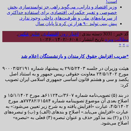
است!
وزیر اقتصاد و دارایی، می‌گوید راهی جز توانمندسازی بخش
خصوصی و تغییر حکمرانی اقتصادی برای استفاده حداکثری
از سرمایه‌های ملی و ظرفیت‌های داخلی وجود ندارد.
پیش بینی تولید ۹۰ هزار تن کره تا پایان سال
کد خبر : 3031
دسته بندی :
اخبار روز
,
اقتصادی
,
خانه
,
عکس
,
مطالب ویژه
تاریخ انتشار : ۱۴۰۲/۰۶/۰۸ - ۱۰:۲۶
+
×
–
*ضریب افزایش حقوق کارمندان و بازنشستگان اعلام شد
هیئت وزیران در جلسه ۲۹/۵/۲۴۰۳ به پیشنهاد شماره ۹۰۰۰۳/۵۲۱۹۱
مورخ ۲۴/۵/۱۴۰۲ معاونت حقوقی رییس جمهور و به استناد اصل
یکصد و سی و هشتم قانون اساسی جمهوری اسلامی ایران تصویب
کرد:
در بند (۵) تصویب‌نامه شماره ۳۶۰۷/ت۶۱۱۲۴هـ مورخ ۱۵/۱/۱۴۰۲ و
اصلاح بعدی آن موضوع تصویبنامه شماره ۷۷۳۸۲/۶۱۵۸۴هـ مورخ
۴/۵/۱۴۰۲، عبارت «افزایش یافته و به شرح زیر تعیین می‌شود:» به
عبارت «افزایش می‌یابد.» اصلاح و بندهای (الف) و (ب) و تبصره‌های
(۱) و (۲) بند مذکور حذف و عنوان تبصره (۳) فعلی به «تبصره»
اصلاح می‌شود.