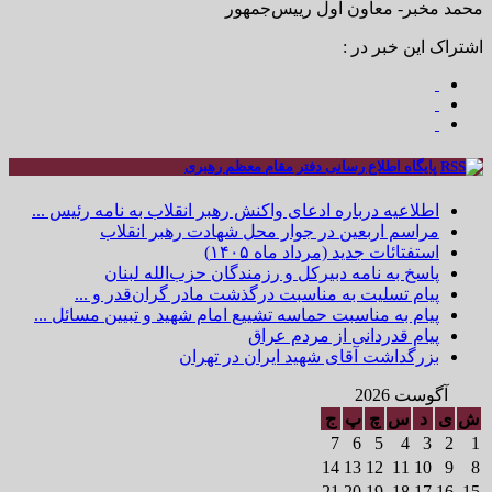
محمد مخبر- معاون اول رییس‌جمهور
اشتراک این خبر در :
پایگاه اطلاع رسانی دفتر مقام معظم رهبری
اطلاعیه درباره ادعای واکنش رهبر انقلاب به نامه رئیس ...
مراسم اربعین در جوار محل شهادت رهبر انقلاب
استفتائات جدید (مرداد ماه ۱۴۰۵)
پاسخ به نامه دبیرکل و رزمندگان حزب‌الله لبنان
پیام تسلیت به مناسبت درگذشت مادر گران‌قدر و ...
پیام به مناسبت حماسه تشییع امام شهید و تبیین مسائل ...
پیام قدردانی از مردم عراق
بزرگداشت آقای شهید ایران در تهران
آگوست 2026
ش
ی
د
س
چ
پ
ج
7
6
5
4
3
2
1
14
13
12
11
10
9
8
21
20
19
18
17
16
15