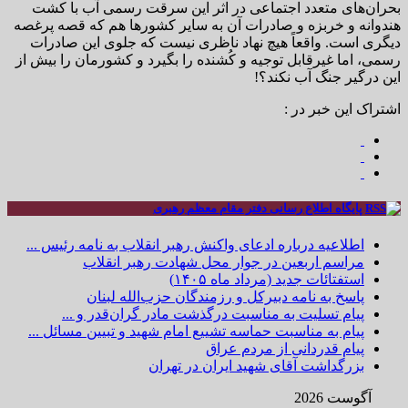
بحران‌های متعدد اجتماعی در اثر این سرقت رسمی آب با کشت
هندوانه و خربزه و صادرات آن به سایر کشورها هم که قصه پرغصه
دیگری است. واقعاً هیچ نهاد ناظری نیست که جلوی این صادرات
رسمی، اما غیرقابل توجیه و کُشنده را بگیرد و کشورمان را بیش از
این درگیر جنگ آب نکند؟!
اشتراک این خبر در :
پایگاه اطلاع رسانی دفتر مقام معظم رهبری
اطلاعیه درباره ادعای واکنش رهبر انقلاب به نامه رئیس ...
مراسم اربعین در جوار محل شهادت رهبر انقلاب
استفتائات جدید (مرداد ماه ۱۴۰۵)
پاسخ به نامه دبیرکل و رزمندگان حزب‌الله لبنان
پیام تسلیت به مناسبت درگذشت مادر گران‌قدر و ...
پیام به مناسبت حماسه تشییع امام شهید و تبیین مسائل ...
پیام قدردانی از مردم عراق
بزرگداشت آقای شهید ایران در تهران
آگوست 2026