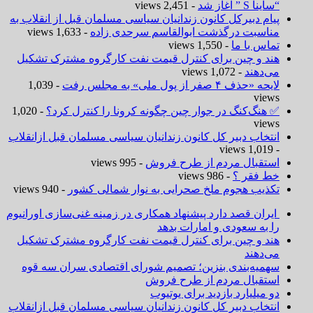
“ساینا S ” آغاز شد
- 2,451 views
پیام دبیرکل کانون زندانیان سیاسی مسلمان قبل از انقلاب به
مناسبت درگذشت ابوالقاسم سرحدی زاده
- 1,633 views
تماس با ما
- 1,550 views
هند و چین برای کنترل قیمت نفت کارگروه مشترک تشکیل
می‌دهند
- 1,072 views
لایحه «حذف ۴ صفر از پول ملی» به مجلس رفت
- 1,039
views
✅ هنگ‌کنگ در جوار چین چگونه کرونا را کنترل کرد؟
- 1,020
views
انتخاب دبیر کل کانون زندانیان سیاسی مسلمان قبل ازانقلاب
- 1,019 views
استقبال مردم از طرح فروش
- 995 views
خط فقر ؟
- 986 views
تکذیب هجوم ملخ صحرایی به نوار شمالی کشور
- 940 views
ایران قصد دارد پیشنهاد همکاری در زمینه غنی‌سازی اورانیوم
را به سعودی و امارات بدهد
هند و چین برای کنترل قیمت نفت کارگروه مشترک تشکیل
می‌دهند
سهمیه‌بندی بنزین؛ تصمیم شورای اقتصادی سران سه قوه
استقبال مردم از طرح فروش
دو میلیارد بازدید برای یوتیوب
انتخاب دبیر کل کانون زندانیان سیاسی مسلمان قبل ازانقلاب