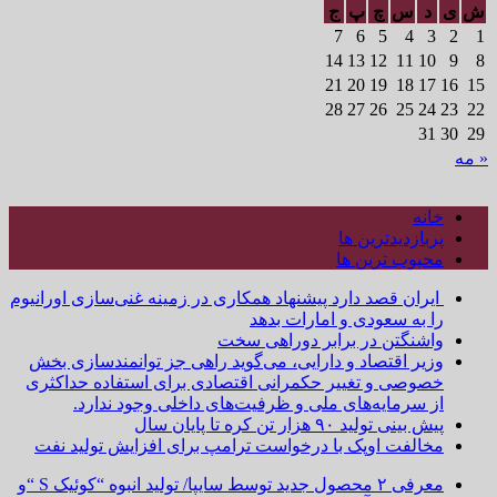
ش
ی
د
س
چ
پ
ج
7
6
5
4
3
2
1
14
13
12
11
10
9
8
21
20
19
18
17
16
15
28
27
26
25
24
23
22
31
30
29
« مه
خانه
پربازدیدترین ها
محبوب ترین ها
ایران قصد دارد پیشنهاد همکاری در زمینه غنی‌سازی اورانیوم
را به سعودی و امارات بدهد
واشنگتن در برابر دوراهی سخت
وزیر اقتصاد و دارایی، می‌گوید راهی جز توانمندسازی بخش
خصوصی و تغییر حکمرانی اقتصادی برای استفاده حداکثری
از سرمایه‌های ملی و ظرفیت‌های داخلی وجود ندارد.
پیش بینی تولید ۹۰ هزار تن کره تا پایان سال
مخالفت اوپک با درخواست ترامپ برای افزایش تولید نفت
معرفی ۲ محصول جدید توسط سایپا/ تولید انبوه “کوئیک S “و