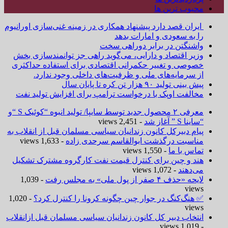
محبوب ترین ها
ایران قصد دارد پیشنهاد همکاری در زمینه غنی‌سازی اورانیوم
را به سعودی و امارات بدهد
واشنگتن در برابر دوراهی سخت
وزیر اقتصاد و دارایی، می‌گوید راهی جز توانمندسازی بخش
خصوصی و تغییر حکمرانی اقتصادی برای استفاده حداکثری
از سرمایه‌های ملی و ظرفیت‌های داخلی وجود ندارد.
پیش بینی تولید ۹۰ هزار تن کره تا پایان سال
مخالفت اوپک با درخواست ترامپ برای افزایش تولید نفت
معرفی ۲ محصول جدید توسط سایپا/ تولید انبوه “کوئیک S “و
“ساینا S ” آغاز شد
- 2,451 views
پیام دبیرکل کانون زندانیان سیاسی مسلمان قبل از انقلاب به
مناسبت درگذشت ابوالقاسم سرحدی زاده
- 1,633 views
تماس با ما
- 1,550 views
هند و چین برای کنترل قیمت نفت کارگروه مشترک تشکیل
می‌دهند
- 1,072 views
لایحه «حذف ۴ صفر از پول ملی» به مجلس رفت
- 1,039
views
✅ هنگ‌کنگ در جوار چین چگونه کرونا را کنترل کرد؟
- 1,020
views
انتخاب دبیر کل کانون زندانیان سیاسی مسلمان قبل ازانقلاب
- 1,019 views