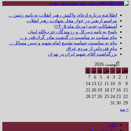
پایگاه اطلاع رسانی دفتر مقام معظم رهبری
اطلاعیه درباره ادعای واکنش رهبر انقلاب به نامه رئیس ...
مراسم اربعین در جوار محل شهادت رهبر انقلاب
استفتائات جدید (مرداد ماه ۱۴۰۵)
پاسخ به نامه دبیرکل و رزمندگان حزب‌الله لبنان
پیام تسلیت به مناسبت درگذشت مادر گران‌قدر و ...
پیام به مناسبت حماسه تشییع امام شهید و تبیین مسائل ...
پیام قدردانی از مردم عراق
بزرگداشت آقای شهید ایران در تهران
آگوست 2026
ش
ی
د
س
چ
پ
ج
7
6
5
4
3
2
1
14
13
12
11
10
9
8
21
20
19
18
17
16
15
28
27
26
25
24
23
22
31
30
29
« مه
خانه
پربازدیدترین ها