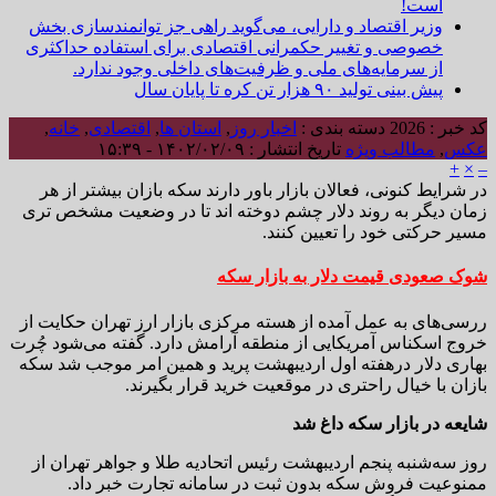
است!
وزیر اقتصاد و دارایی، می‌گوید راهی جز توانمندسازی بخش
خصوصی و تغییر حکمرانی اقتصادی برای استفاده حداکثری
از سرمایه‌های ملی و ظرفیت‌های داخلی وجود ندارد.
پیش بینی تولید ۹۰ هزار تن کره تا پایان سال
کد خبر : 2026
دسته بندی :
اخبار روز
,
استان ها
,
اقتصادی
,
خانه
,
عکس
,
مطالب ویژه
تاریخ انتشار : ۱۴۰۲/۰۲/۰۹ - ۱۵:۳۹
+
×
–
در شرایط کنونی، فعالان بازار باور دارند سکه بازان بیشتر از هر
زمان دیگر به روند دلار چشم دوخته اند تا در وضعیت مشخص تری
مسیر حرکتی خود را تعیین کنند.
شوک صعودی قیمت دلار به بازار سکه
ررسی‌های به عمل آمده از هسته مرکزی بازار ارز تهران حکایت از
خروج اسکناس آمریکایی از منطقه آرامش دارد. گفته می‌شود چُرت
بهاری دلار درهفته اول اردیبهشت پرید و همین امر موجب شد سکه
بازان با خیال راحتری در موقعیت خرید قرار بگیرند.
شایعه در بازار سکه داغ شد
روز سه‌شنبه پنجم اردیبهشت رئیس اتحادیه طلا و جواهر تهران از
ممنوعیت فروش سکه بدون ثبت در سامانه تجارت خبر داد.