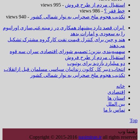
استقبال مردم از طرح فروش
- 995 views
خط فقر ؟
- 986 views
تکذیب هجوم ملخ صحرایی به نوار شمالی کشور
- 940 views
ایران قصد دارد پیشنهاد همکاری در زمینه غنی‌سازی اورانیوم
را به سعودی و امارات بدهد
هند و چین برای کنترل قیمت نفت کارگروه مشترک تشکیل
می‌دهند
سهمیه‌بندی بنزین؛ تصمیم شورای اقتصادی سران سه قوه
استقبال مردم از طرح فروش
دو میلیارد بازدید برای یوتیوب
انتخاب دبیر کل کانون زندانیان سیاسی مسلمان قبل ازانقلاب
تکذیب هجوم ملخ صحرایی به نوار شمالی کشور
خانه
اقتصادی
استان ها
بین الملل
تماس با ما
Top
رهنما وب
Copyright © 2015-2016
nasimiran.ir
all rights reserved