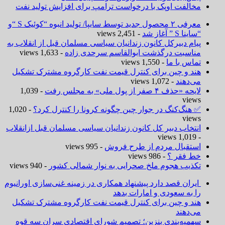
مخالفت اوپک با درخواست ترامپ برای افزایش تولید نفت
معرفی ۲ محصول جدید توسط سایپا/ تولید انبوه “کوئیک S “و
“ساینا S ” آغاز شد
- 2,451 views
پیام دبیرکل کانون زندانیان سیاسی مسلمان قبل از انقلاب به
مناسبت درگذشت ابوالقاسم سرحدی زاده
- 1,633 views
تماس با ما
- 1,550 views
هند و چین برای کنترل قیمت نفت کارگروه مشترک تشکیل
می‌دهند
- 1,072 views
لایحه «حذف ۴ صفر از پول ملی» به مجلس رفت
- 1,039
views
✅ هنگ‌کنگ در جوار چین چگونه کرونا را کنترل کرد؟
- 1,020
views
انتخاب دبیر کل کانون زندانیان سیاسی مسلمان قبل ازانقلاب
- 1,019 views
استقبال مردم از طرح فروش
- 995 views
خط فقر ؟
- 986 views
تکذیب هجوم ملخ صحرایی به نوار شمالی کشور
- 940 views
ایران قصد دارد پیشنهاد همکاری در زمینه غنی‌سازی اورانیوم
را به سعودی و امارات بدهد
هند و چین برای کنترل قیمت نفت کارگروه مشترک تشکیل
می‌دهند
سهمیه‌بندی بنزین؛ تصمیم شورای اقتصادی سران سه قوه