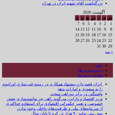
بزرگداشت آقای شهید ایران در تهران
آگوست 2026
ش
ی
د
س
چ
پ
ج
7
6
5
4
3
2
1
14
13
12
11
10
9
8
21
20
19
18
17
16
15
28
27
26
25
24
23
22
31
30
29
« مه
خانه
پربازدیدترین ها
محبوب ترین ها
ایران قصد دارد پیشنهاد همکاری در زمینه غنی‌سازی اورانیوم
را به سعودی و امارات بدهد
واشنگتن در برابر دوراهی سخت
وزیر اقتصاد و دارایی، می‌گوید راهی جز توانمندسازی بخش
خصوصی و تغییر حکمرانی اقتصادی برای استفاده حداکثری
از سرمایه‌های ملی و ظرفیت‌های داخلی وجود ندارد.
پیش بینی تولید ۹۰ هزار تن کره تا پایان سال