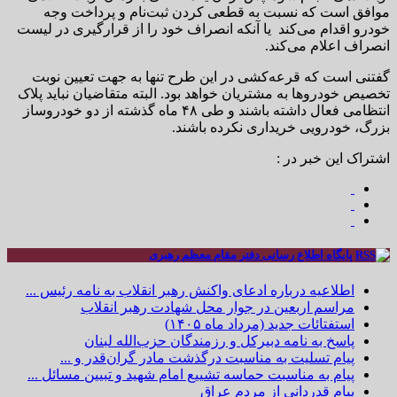
موافق است که نسبت به قطعی کردن ثبت‌نام و پرداخت وجه
خودرو اقدام می‌کند یا آنکه انصراف خود را از قرارگیری در لیست
انصراف اعلام می‌کند.
گفتنی است که قرعه‌کشی در این طرح تنها به جهت تعیین نوبت
تخصیص خودروها به مشتریان خواهد بود. البته متقاضیان نباید پلاک
انتظامی فعال داشته باشند و طی ۴۸ ماه گذشته از دو خودروساز
بزرگ، خودرویی خریداری نکرده باشند.
اشتراک این خبر در :
پایگاه اطلاع رسانی دفتر مقام معظم رهبری
اطلاعیه درباره ادعای واکنش رهبر انقلاب به نامه رئیس ...
مراسم اربعین در جوار محل شهادت رهبر انقلاب
استفتائات جدید (مرداد ماه ۱۴۰۵)
پاسخ به نامه دبیرکل و رزمندگان حزب‌الله لبنان
پیام تسلیت به مناسبت درگذشت مادر گران‌قدر و ...
پیام به مناسبت حماسه تشییع امام شهید و تبیین مسائل ...
پیام قدردانی از مردم عراق