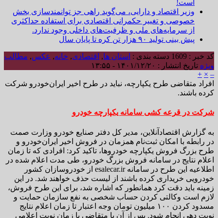
است!
وزیر اقتصاد و دارایی، می‌گوید راهی جز توانمندسازی بخش
خصوصی و تغییر حکمرانی اقتصادی برای استفاده حداکثری
از سرمایه‌های ملی و ظرفیت‌های داخلی وجود ندارد.
پیش بینی تولید ۹۰ هزار تن کره تا پایان سال
کد خبر : 1609
دسته بندی :
استان ها
,
اقتصادی
,
خانه
,
عکس
,
مطالب
ویژه
تاریخ انتشار : ۱۴۰۱/۱۲/۲۰ - ۱۳:۵۵
+
×
–
افراد متقاضی طرح یکپارچه، نباید در طرح اخیر ایران‌خودرو شرکت
کرده باشند.
شرکت در قرعه کشی سامانه یکپارچه خودرو
به گزارش اقتصادآنلاین، مدیر کل دفتر صنایع خودرو وزارت صمت
در رابطه با امکان ثبت‌نام همزمان در فروش اخیر ایران‌خودرو و
طرح بزرگ فروش یکپارچه خودروها، تاکید کرد: افرادی که تا زمان
اعلام نتایج در سامانه فروش بزرگ خودرو، طی مدت اعلام شده در
اطلاعیه این طرح در سامانه esalecar.ir از خودروسازان کشور
خودرویی خریداری کرده باشند از لیست حذف خواهند شد. در این
زمینه باید دقت کرد همانطور که اشاره شد، برای این طرح فروش،
لازم است وکالتی کردن حساب شخصی به نفع سازمان حمایت و
مسدود کردن ۱۰۰ میلیون تومان وجه اعتبار تا زمان اعلام نتایج
نوبت دهی انجام شود. پس از آن یا متقاضی با زمان نوبت اعلامی