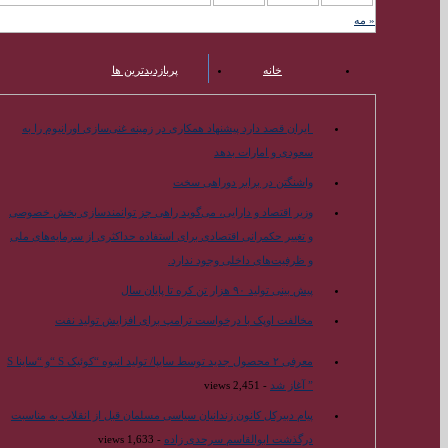
« مه
خانه
پربازدیدترین ها
محبوب ترین ها
ایران قصد دارد پیشنهاد همکاری در زمینه غنی‌سازی اورانیوم را به
سعودی و امارات بدهد
واشنگتن در برابر دوراهی سخت
وزیر اقتصاد و دارایی، می‌گوید راهی جز توانمندسازی بخش خصوصی
و تغییر حکمرانی اقتصادی برای استفاده حداکثری از سرمایه‌های ملی
و ظرفیت‌های داخلی وجود ندارد.
پیش بینی تولید ۹۰ هزار تن کره تا پایان سال
مخالفت اوپک با درخواست ترامپ برای افزایش تولید نفت
معرفی ۲ محصول جدید توسط سایپا/ تولید انبوه “کوئیک S “و “ساینا S
” آغاز شد
- 2,451 views
پیام دبیرکل کانون زندانیان سیاسی مسلمان قبل از انقلاب به مناسبت
درگذشت ابوالقاسم سرحدی زاده
- 1,633 views