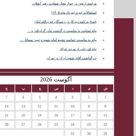
مراسم اربعین در جوار محل شهادت رهبر انقلاب
تماس با
استفتائات جدید (مرداد ماه ۱۴۰۵)
ما
پاسخ به نامه دبیرکل و رزمندگان حزب‌الله لبنان
پیام تسلیت به مناسبت درگذشت مادر گران‌قدر و ...
پیام به مناسبت حماسه تشییع امام شهید و تبیین مسائل ...
پیام قدردانی از مردم عراق
بزرگداشت آقای شهید ایران در تهران
آگوست 2026
ش
ی
د
س
چ
پ
ج
7
6
5
4
3
2
1
14
13
12
11
10
9
8
21
20
19
18
17
16
15
28
27
26
25
24
23
22
31
30
29