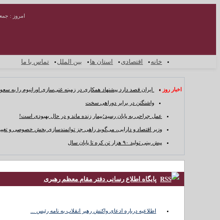
امروز : جمعه ۱۶ مرداد 
خانه
اقتصادی
استان ها
بین الملل
تماس با ما
اخبار روز :
ایران قصد دارد پیشنهاد همکاری در زمینه غنی‌سازی اورانیوم را به سعو
واشنگتن در برابر دوراهی سخت
عمل جراحی به پایان رسید؛بیمار زنده ماند و در حال بهبودی است!
وزیر اقتصاد و دارایی، می‌گوید راهی جز توانمندسازی بخش خصوصی و تغییر
پیش بینی تولید ۹۰ هزار تن کره تا پایان سال
خانه
پایگاه اطلاع رسانی دفتر مقام معظم رهبری
اقتصادی
استان ها
بین
اطلاعیه درباره ادعای واکنش رهبر انقلاب به نامه رئیس ...
الملل