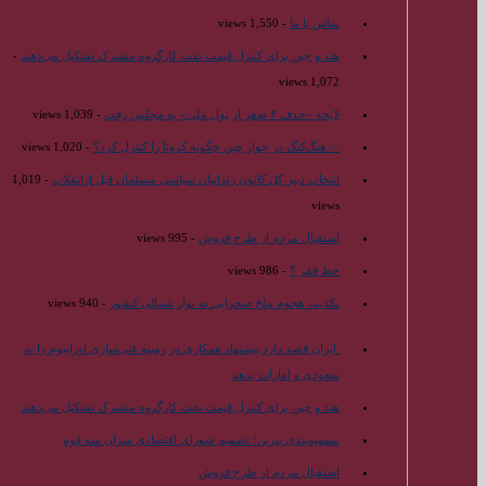
تماس با ما
- 1,550 views
هند و چین برای کنترل قیمت نفت کارگروه مشترک تشکیل می‌دهند
-
1,072 views
لایحه «حذف ۴ صفر از پول ملی» به مجلس رفت
- 1,039 views
✅ هنگ‌کنگ در جوار چین چگونه کرونا را کنترل کرد؟
- 1,020 views
انتخاب دبیر کل کانون زندانیان سیاسی مسلمان قبل ازانقلاب
- 1,019
views
استقبال مردم از طرح فروش
- 995 views
خط فقر ؟
- 986 views
تکذیب هجوم ملخ صحرایی به نوار شمالی کشور
- 940 views
ایران قصد دارد پیشنهاد همکاری در زمینه غنی‌سازی اورانیوم را به
سعودی و امارات بدهد
هند و چین برای کنترل قیمت نفت کارگروه مشترک تشکیل می‌دهند
سهمیه‌بندی بنزین؛ تصمیم شورای اقتصادی سران سه قوه
استقبال مردم از طرح فروش