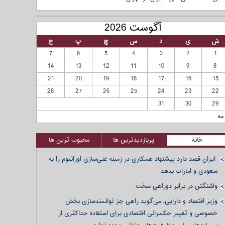
آگوست 2026
ش
ی
د
س
چ
پ
ج
7
6
5
4
3
2
1
14
13
12
11
10
9
8
21
20
19
18
17
16
15
28
27
26
25
24
23
22
31
30
29
مه
خانه
پربازدیدترین ها
محبوب ترین ها
ایران قصد دارد پیشنهاد همکاری در زمینه غنی‌سازی اورانیوم را به
سعودی و امارات بدهد
واشنگتن در برابر دوراهی سخت
وزیر اقتصاد و دارایی، می‌گوید راهی جز توانمندسازی بخش
خصوصی و تغییر حکمرانی اقتصادی برای استفاده حداکثری از