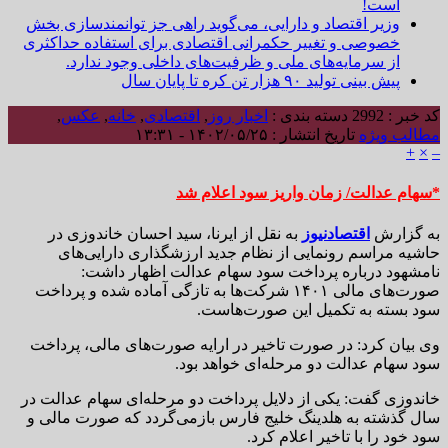
است!
وزیر اقتصاد و دارایی، می‌گوید راهی جز توانمندسازی بخش
خصوصی و تغییر حکمرانی اقتصادی برای استفاده حداکثری
از سرمایه‌های ملی و ظرفیت‌های داخلی وجود ندارد.
پیش بینی تولید ۹۰ هزار تن کره تا پایان سال
کد خبر : 2992
دسته بندی :
اخبار روز
,
اقتصادی
,
خانه
,
عکس
,
مطالب ویژه
تاریخ انتشار : ۱۴۰۲/۰۵/۲۵ - ۱۳:۳۱
+
×
–
*سهام عدالت/ زمان واریز سود اعلام شد
به گزارش
اقتصادنیوز
به نقل از ایرنا، سید احسان خاندوزی در
حاشیه مراسم رونمایی از نظام جدید ارزشگذاری دارایی‌های
نامشهود درباره پرداخت سود سهام عدالت اظهار داشت:
صورت‌های مالی ۱۴۰۱ شرکت‌ها به تازگی آماده شده و پرداخت
سود بسته به تکمیل این صورت‌هاست.
وی بیان کرد: در صورت تاخیر در ارایه صورت‌های مالی، پرداخت
سود سهام عدالت دو مرحله‌ای خواهد بود.
خاندوزی گفت: یکی از دلایل پرداخت دو مرحله‌ای سهام عدالت در
سال گذشته به هلدینگ خلیج فارس بازمی‌گردد که صورت مالی و
سود خود را با تاخیر اعلام کرد.