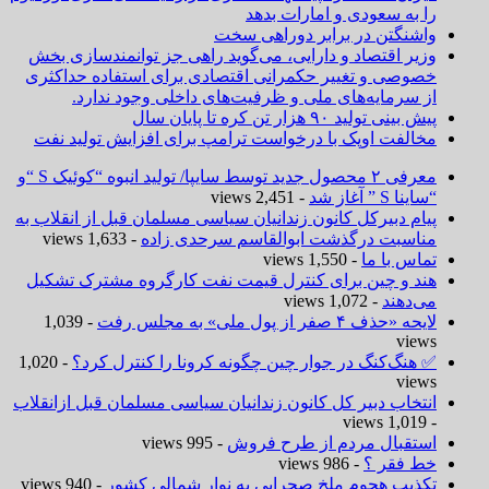
را به سعودی و امارات بدهد
واشنگتن در برابر دوراهی سخت
وزیر اقتصاد و دارایی، می‌گوید راهی جز توانمندسازی بخش
خصوصی و تغییر حکمرانی اقتصادی برای استفاده حداکثری
از سرمایه‌های ملی و ظرفیت‌های داخلی وجود ندارد.
پیش بینی تولید ۹۰ هزار تن کره تا پایان سال
مخالفت اوپک با درخواست ترامپ برای افزایش تولید نفت
معرفی ۲ محصول جدید توسط سایپا/ تولید انبوه “کوئیک S “و
“ساینا S ” آغاز شد
- 2,451 views
پیام دبیرکل کانون زندانیان سیاسی مسلمان قبل از انقلاب به
مناسبت درگذشت ابوالقاسم سرحدی زاده
- 1,633 views
تماس با ما
- 1,550 views
هند و چین برای کنترل قیمت نفت کارگروه مشترک تشکیل
می‌دهند
- 1,072 views
لایحه «حذف ۴ صفر از پول ملی» به مجلس رفت
- 1,039
views
✅ هنگ‌کنگ در جوار چین چگونه کرونا را کنترل کرد؟
- 1,020
views
انتخاب دبیر کل کانون زندانیان سیاسی مسلمان قبل ازانقلاب
- 1,019 views
استقبال مردم از طرح فروش
- 995 views
خط فقر ؟
- 986 views
تکذیب هجوم ملخ صحرایی به نوار شمالی کشور
- 940 views