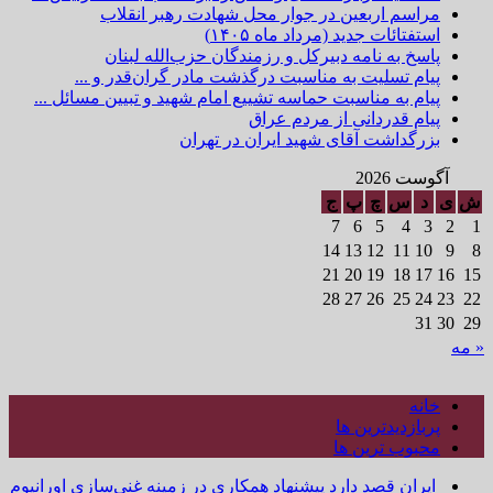
مراسم اربعین در جوار محل شهادت رهبر انقلاب
استفتائات جدید (مرداد ماه ۱۴۰۵)
پاسخ به نامه دبیرکل و رزمندگان حزب‌الله لبنان
پیام تسلیت به مناسبت درگذشت مادر گران‌قدر و ...
پیام به مناسبت حماسه تشییع امام شهید و تبیین مسائل ...
پیام قدردانی از مردم عراق
بزرگداشت آقای شهید ایران در تهران
آگوست 2026
ش
ی
د
س
چ
پ
ج
7
6
5
4
3
2
1
14
13
12
11
10
9
8
21
20
19
18
17
16
15
28
27
26
25
24
23
22
31
30
29
« مه
خانه
پربازدیدترین ها
محبوب ترین ها
ایران قصد دارد پیشنهاد همکاری در زمینه غنی‌سازی اورانیوم