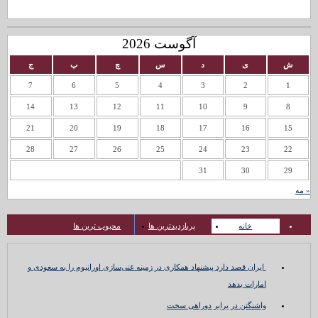
آگوست 2026
ش
ی
د
س
چ
پ
ج
7
6
5
4
3
2
1
14
13
12
11
10
9
8
21
20
19
18
17
16
15
28
27
26
25
24
23
22
31
30
29
« مه
خانه
پربازدیدترین ها
محبوب ترین ها
ایران قصد دارد پیشنهاد همکاری در زمینه غنی‌سازی اورانیوم را به سعودی و
امارات بدهد
واشنگتن در برابر دوراهی سخت