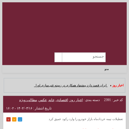
منو
اخبار روز :
ایران قصد دارد پیشنهاد همکاری در زمینه غنی‌سازی اورانی_
کد خبر : 2391
دسته بندی :
اخبار روز
,
اقتصادی
,
خانه
,
عکس
,
مطالب ویژه
تاریخ انتشار : ۱۴۰۲/۰۳/۱۶ - ۱۶:۰۲
تعطیلات نیمه خردادماه بازار خودرو را وارد رکود عمیق کرد
+
×
–