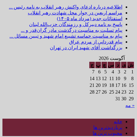
اطلاعیه درباره ادعای واکنش رهبر انقلاب به نامه رئیس ...
مراسم اربعین در جوار محل شهادت رهبر انقلاب
استفتائات جدید (مرداد ماه ۱۴۰۵)
پاسخ به نامه دبیرکل و رزمندگان حزب‌الله لبنان
پیام تسلیت به مناسبت درگذشت مادر گران‌قدر و ...
پیام به مناسبت حماسه تشییع امام شهید و تبیین مسائل ...
پیام قدردانی از مردم عراق
بزرگداشت آقای شهید ایران در تهران
آگوست 2026
ش
ی
د
س
چ
پ
ج
7
6
5
4
3
2
1
14
13
12
11
10
9
8
21
20
19
18
17
16
15
28
27
26
25
24
23
22
31
30
29
« مه
خانه
پربازدیدترین ها
محبوب ترین ها