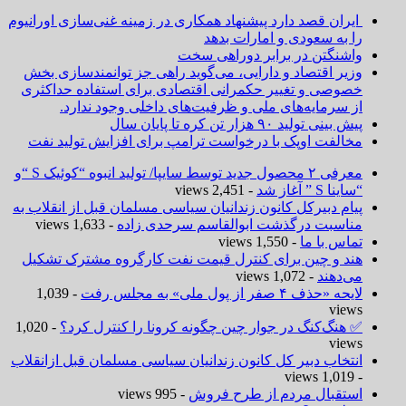
ایران قصد دارد پیشنهاد همکاری در زمینه غنی‌سازی اورانیوم
را به سعودی و امارات بدهد
واشنگتن در برابر دوراهی سخت
وزیر اقتصاد و دارایی، می‌گوید راهی جز توانمندسازی بخش
خصوصی و تغییر حکمرانی اقتصادی برای استفاده حداکثری
از سرمایه‌های ملی و ظرفیت‌های داخلی وجود ندارد.
پیش بینی تولید ۹۰ هزار تن کره تا پایان سال
مخالفت اوپک با درخواست ترامپ برای افزایش تولید نفت
معرفی ۲ محصول جدید توسط سایپا/ تولید انبوه “کوئیک S “و
“ساینا S ” آغاز شد
- 2,451 views
پیام دبیرکل کانون زندانیان سیاسی مسلمان قبل از انقلاب به
مناسبت درگذشت ابوالقاسم سرحدی زاده
- 1,633 views
تماس با ما
- 1,550 views
هند و چین برای کنترل قیمت نفت کارگروه مشترک تشکیل
می‌دهند
- 1,072 views
لایحه «حذف ۴ صفر از پول ملی» به مجلس رفت
- 1,039
views
✅ هنگ‌کنگ در جوار چین چگونه کرونا را کنترل کرد؟
- 1,020
views
انتخاب دبیر کل کانون زندانیان سیاسی مسلمان قبل ازانقلاب
- 1,019 views
استقبال مردم از طرح فروش
- 995 views