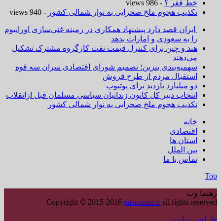
خط فقر ؟
- 986 views
تکذیب هجوم ملخ صحرایی به نوار شمالی کشور
- 940 views
ایران قصد دارد پیشنهاد همکاری در زمینه غنی‌سازی اورانیوم
را به سعودی و امارات بدهد
هند و چین برای کنترل قیمت نفت کارگروه مشترک تشکیل
می‌دهند
سهمیه‌بندی بنزین؛ تصمیم شورای اقتصادی سران سه قوه
استقبال مردم از طرح فروش
دو میلیارد بازدید برای یوتیوب
انتخاب دبیر کل کانون زندانیان سیاسی مسلمان قبل ازانقلاب
تکذیب هجوم ملخ صحرایی به نوار شمالی کشور
خانه
اقتصادی
استان ها
بین الملل
تماس با ما
Top
رهنما وب
Copyright © 2015-2016
nasimiran.ir
all rights reserved
طراحی سایت