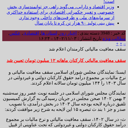
است!
وزیر اقتصاد و دارایی، می‌گوید راهی جز توانمندسازی بخش
خصوصی و تغییر حکمرانی اقتصادی برای استفاده حداکثری
از سرمایه‌های ملی و ظرفیت‌های داخلی وجود ندارد.
پیش بینی تولید ۹۰ هزار تن کره تا پایان سال
کد خبر : 3948
دسته بندی :
اخبار روز
,
استان ها
,
اقتصادی
,
عکس
,
مطالب ویژه
تاریخ انتشار : ۱۴۰۲/۱۱/۰۳ - ۱۶:۲۴
+
×
–
سقف معافیت مالیاتی کارمندان اعلام شد
سقف معافیت مالیاتی کارکنان ماهانه ۱۲ میلیون تومان تعیین شد
ایسنا: نمایندگان مجلس شورای اسلامی سقف معافیت مالیاتی و
نرخ مالیات بر مجموع درآمد حقوق کارکنان دولتی و غیردولتی در
سال ۱۴۰۳ را ۱۴۴ میلیون تومان سالانه اعلام کردند.
نمایندگان مجلس شورای اسلامی در جلسه نوبت عصر روز سه‌شنبه
۳ بهمن ۱۴۰۲ صحن مجلس در جریان رسیدگی به گزارش کمیسیون
تلفیق درباره لایحه بودجه سال ۱۴۰۳ در بخش درآمدی، با تصویب
صدر و جز ۱ بند ث تبصره ۱۵ این لایحه به شرح زیر موافقت کردند:
ث- در سال ۱۴۰۲، سقف معافیت مالیاتی و نرخ مالیات بر مجموع
درآمد حقوق کارکنان دولتی و غیردولتی که تحت عناوینی از قبیل