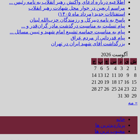
اطلاعیه درباره ادعای واکنش رهبر انقلاب به نامه رئیس ...
مراسم اربعین در جوار محل شهادت رهبر انقلاب
استفتائات جدید (مرداد ماه ۱۴۰۵)
پاسخ به نامه دبیرکل و رزمندگان حزب‌الله لبنان
پیام تسلیت به مناسبت درگذشت مادر گران‌قدر و ...
پیام به مناسبت حماسه تشییع امام شهید و تبیین مسائل ...
پیام قدردانی از مردم عراق
بزرگداشت آقای شهید ایران در تهران
آگوست 2026
ش
ی
د
س
چ
پ
ج
7
6
5
4
3
2
1
14
13
12
11
10
9
8
21
20
19
18
17
16
15
28
27
26
25
24
23
22
31
30
29
« مه
خانه
پربازدیدترین ها
محبوب ترین ها