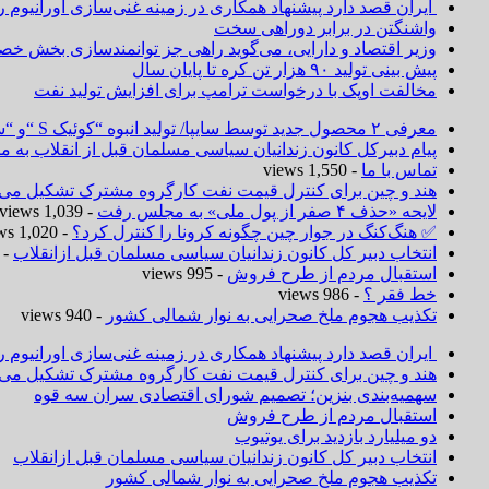
ایران قصد دارد پیشنهاد همکاری در زمینه غنی‌سازی اورانیوم ر
واشنگتن در برابر دوراهی سخت
وزیر اقتصاد و دارایی، می‌گوید راهی جز توانمندسازی بخش خص
پیش بینی تولید ۹۰ هزار تن کره تا پایان سال
مخالفت اوپک با درخواست ترامپ برای افزایش تولید نفت
معرفی ۲ محصول جدید توسط سایپا/ تولید انبوه “کوئیک S “و “ساینا S ” آغاز شد
پیام دبیرکل کانون زندانیان سیاسی مسلمان قبل از انقلاب به
تماس با ما
- 1,550 views
هند و چین برای کنترل قیمت نفت کارگروه مشترک تشکیل می‌د
لایحه «حذف ۴ صفر از پول ملی» به مجلس رفت
- 1,039 views
✅ هنگ‌کنگ در جوار چین چگونه کرونا را کنترل کرد؟
- 1,020 views
انتخاب دبیر کل کانون زندانیان سیاسی مسلمان قبل ازانقلاب
 1,019 views
استقبال مردم از طرح فروش
- 995 views
خط فقر ؟
- 986 views
تکذیب هجوم ملخ صحرایی به نوار شمالی کشور
- 940 views
ایران قصد دارد پیشنهاد همکاری در زمینه غنی‌سازی اورانیوم ر
هند و چین برای کنترل قیمت نفت کارگروه مشترک تشکیل می‌د
سهمیه‌بندی بنزین؛ تصمیم شورای اقتصادی سران سه قوه
استقبال مردم از طرح فروش
دو میلیارد بازدید برای یوتیوب
انتخاب دبیر کل کانون زندانیان سیاسی مسلمان قبل ازانقلاب
تکذیب هجوم ملخ صحرایی به نوار شمالی کشور