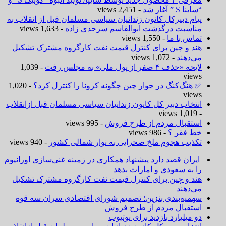
“ساینا S ” آغاز شد
- 2,451 views
پیام دبیرکل کانون زندانیان سیاسی مسلمان قبل از انقلاب به
مناسبت درگذشت ابوالقاسم سرحدی زاده
- 1,633 views
تماس با ما
- 1,550 views
هند و چین برای کنترل قیمت نفت کارگروه مشترک تشکیل
می‌دهند
- 1,072 views
لایحه «حذف ۴ صفر از پول ملی» به مجلس رفت
- 1,039
views
✅ هنگ‌کنگ در جوار چین چگونه کرونا را کنترل کرد؟
- 1,020
views
انتخاب دبیر کل کانون زندانیان سیاسی مسلمان قبل ازانقلاب
- 1,019 views
استقبال مردم از طرح فروش
- 995 views
خط فقر ؟
- 986 views
تکذیب هجوم ملخ صحرایی به نوار شمالی کشور
- 940 views
ایران قصد دارد پیشنهاد همکاری در زمینه غنی‌سازی اورانیوم
را به سعودی و امارات بدهد
هند و چین برای کنترل قیمت نفت کارگروه مشترک تشکیل
می‌دهند
سهمیه‌بندی بنزین؛ تصمیم شورای اقتصادی سران سه قوه
استقبال مردم از طرح فروش
دو میلیارد بازدید برای یوتیوب