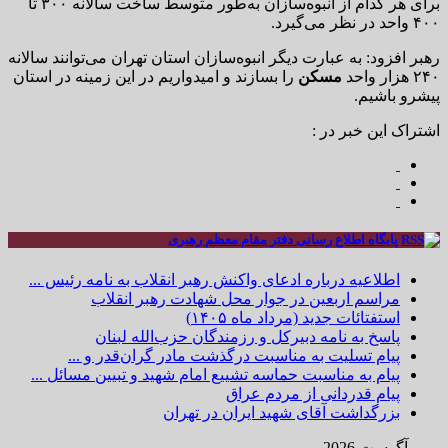
برای هر کدام از انبوه‌سازان به‌طور متوسط ساخت سالانه ۳۰۰ تا
۴۰۰ واحد در نظر می‌گیرد.
رهبر افزود:‌ به عبارت دیگر انبوه‌سازان استان تهران می‌توانند سالانه
۲۴۰ هزار واحد
مسکن
را بسازند و امیدواریم در این زمینه در استان
پیشرو باشیم.
اشتراک این خبر در :
پایگاه اطلاع رسانی دفتر مقام معظم رهبری
اطلاعیه درباره ادعای واکنش رهبر انقلاب به نامه رئیس ...
مراسم اربعین در جوار محل شهادت رهبر انقلاب
استفتائات جدید (مرداد ماه ۱۴۰۵)
پاسخ به نامه دبیرکل و رزمندگان حزب‌الله لبنان
پیام تسلیت به مناسبت درگذشت مادر گران‌قدر و ...
پیام به مناسبت حماسه تشییع امام شهید و تبیین مسائل ...
پیام قدردانی از مردم عراق
بزرگداشت آقای شهید ایران در تهران
آگوست 2026