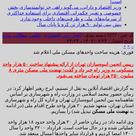
است!
وزیر اقتصاد و دارایی، می‌گوید راهی جز توانمندسازی بخش
خصوصی و تغییر حکمرانی اقتصادی برای استفاده حداکثری
از سرمایه‌های ملی و ظرفیت‌های داخلی وجود ندارد.
پیش بینی تولید ۹۰ هزار تن کره تا پایان سال
کد خبر : 3277
دسته بندی :
اخبار روز
,
اقتصادی
,
عکس
,
مطالب ویژه
تاریخ انتشار : ۱۴۰۲/۰۷/۲۴ - ۲۳:۲۳
+
×
–
فوری؛ هزینه ساخت واحدهای مسکن ملی اعلام شد
رییس انجمن انبوه‌سازان تهران از ارائه پیشنهاد ساخت ۵۰ هزار واحد
مسکونی به وزیر راه خبر داد و گفت:‌ نهضت ملی مسکن متری ۸
میلیون ۲۵۰ هزار تومان ساخته می‌شود.
به گزارش اقتصاد آنلاین به نقل از تسنیم، ایرج رهبر اظهار کرد:‌ در
زمان حضور محمد اسلامی در وزارت راه و شهرسازی بر اساس
تفاهمنامه بین انجمن انبوه‌سازان تهران و اداره کل راه و شهرسازی
استان تهران، متعهد شدیم ۲۰ هزار واحد طرح اقدام ملی (در ادامه
به
نهضت ملی مسکن
تبدیل شد) را بسازیم.
وی ادامه داد:‌ در زمان حاضر از ۲۰ هزار واحد حدود ۱۸ هزار واحد
عملیاتی شده و در حال ساخت است. قرارداد ۳۲۰۰ واحد را سال
۱۴۰۰ امضا کردیم و قرارداد سایر واحدها امسال منعقد شد.