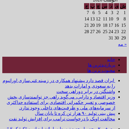
ش
ی
د
س
چ
پ
ج
7
6
5
4
3
2
1
14
13
12
11
10
9
8
21
20
19
18
17
16
15
28
27
26
25
24
23
22
31
30
29
« مه
خانه
پربازدیدترین ها
محبوب ترین ها
ایران قصد دارد پیشنهاد همکاری در زمینه غنی‌سازی اورانیوم
را به سعودی و امارات بدهد
واشنگتن در برابر دوراهی سخت
وزیر اقتصاد و دارایی، می‌گوید راهی جز توانمندسازی بخش
خصوصی و تغییر حکمرانی اقتصادی برای استفاده حداکثری
از سرمایه‌های ملی و ظرفیت‌های داخلی وجود ندارد.
پیش بینی تولید ۹۰ هزار تن کره تا پایان سال
مخالفت اوپک با درخواست ترامپ برای افزایش تولید نفت
معرفی ۲ محصول جدید توسط سایپا/ تولید انبوه “کوئیک S “و