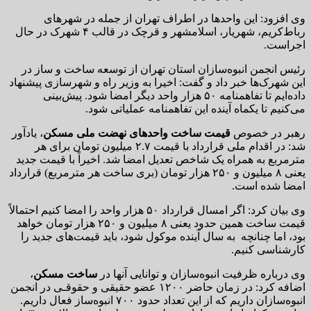
وی افزود:‌ این واحدها در اطراف تهران از جمله در شهرهای
رباط‌کریم، شهریار، اسلامشهر و قرچک در قالب ۴ شهرک در حال
اجراست.
رئیس انجمن انبوه‌سازان استان تهران از توسعه ساخت و ساز در
این شهرک‌ها خبر داد و گفت: اخیرا به وزیر راه و شهرسازی پیشنهاد
داده‌ایم تا تفاهمنامه ۵۰ هزار واحد دیگر امضا شود. پیش‌بینی
می‌کنیم تا یکماه آینده این تفاهمنامه عملیاتی شود.
رهبر در خصوص
قیمت ساخت واحدهای نهضت ملی مسکن
، یادآور
شد: در اقدام ملی قرارداد با قیمت ۲.۷ میلیون تومان برای هر
مترمربع به همراه یک شاخص تعدیل امضا شد. اخیراً با قیمت جدید
یعنی ۸ میلیون و ۲۵۰ هزار تومان (بری ساخت هر مترمربع) قرارداد
امضا شده است.
وی بیان کرد: اگر امسال قرارداد ۵۰ هزار واحد را امضا کنیم احتمالاً
قیمت ساخت همین حدود یعنی ۸ میلیون و ۲۵۰ هزار تومان خواهد
بود، اما چنانچه به سال آینده موکول شود،‌ باید قیمت‌های جدید را
کارشناسی کنیم.
وی درباره ظرفیت انبوه‌سازان و توانایی آنها در
ساخت مسکن
،
اضافه کرد:‌ در زمان حاضر ۱۲۰۰ عضو حقیقی و حقوقـی در انجمن
انبوه‌سازان داریم که از این تعداد حدود ۷۰۰ انبوه‌ساز فعال داریم.