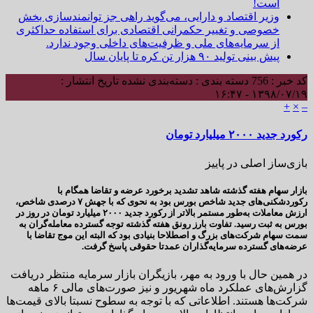
است!
وزیر اقتصاد و دارایی، می‌گوید راهی جز توانمندسازی بخش
خصوصی و تغییر حکمرانی اقتصادی برای استفاده حداکثری
از سرمایه‌های ملی و ظرفیت‌های داخلی وجود ندارد.
پیش بینی تولید ۹۰ هزار تن کره تا پایان سال
کد خبر : 756
دسته بندی : دسته‌بندی نشده
تاریخ انتشار :
۱۳۹۸/۰۷/۱۹ - ۱۶:۴۷
+
×
–
رکورد جدید ۲۰۰۰ میلیارد تومان
بازی‌ساز اصلی در پاییز
بازار سهام هفته گذشته شاهد تشدید برخورد عرضه و تقاضا همگام با
رکوردشکنی‌های جدید شاخص بورس بود به نحوی که با جهش ۷ درصدی شاخص،
ارزش معاملات به‌طور مستمر بالاتر از رکورد جدید ۲۰۰۰ میلیارد تومان در روز در
بورس به ثبت رسید. تفاوت بارز رونق هفته گذشته توجه گسترده معامله‌گران به
سمت سهام شرکت‌های بزرگ و اصطلاحا بنیادی بود که البته این موج تقاضا با
عرضه‌های گسترده سرمایه‌گذاران عمدتا حقوقی پاسخ گرفت.
در همین حال با ورود به مهر، بازیگران بازار سرمایه منتظر دریافت
گزارش‌های عملکرد ماه شهریور و نیز صورت‌های مالی ۶ ماهه
شرکت‌ها هستند. اطلاعاتی که با توجه به سطوح نسبتا بالای قیمت‌ها