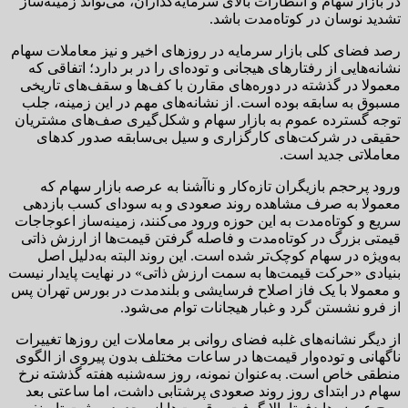
در بازار سهام و انتظارات بالای سرمایه‌گذاران، می‌تواند زمینه‌ساز
تشدید نوسان در کوتاه‌مدت باشد.
رصد فضای کلی بازار سرمایه در روزهای اخیر و نیز معاملات سهام
نشانه‌هایی از رفتارهای هیجانی و توده‌ای را در بر دارد؛ اتفاقی که
معمولا در گذشته در دوره‌های مقارن با کف‌ها و سقف‌های تاریخی
مسبوق به سابقه بوده است. از نشانه‌های مهم در این زمینه، جلب
توجه گسترده عموم به بازار سهام و شکل‌گیری صف‌های مشتریان
حقیقی در شرکت‌های کارگزاری و سیل بی‌سابقه صدور کدهای
معاملاتی جدید است.
ورود پرحجم بازیگران تازه‌کار و ناآشنا به عرصه بازار سهام که
معمولا به صرف مشاهده روند صعودی و به سودای کسب بازدهی
سریع و کوتاه‌مدت به این حوزه ورود می‌کنند، زمینه‌ساز اعوجاجات
قیمتی بزرگ در کوتاه‌مدت و فاصله گرفتن قیمت‌ها از ارزش ذاتی
به‌ویژه در سهام کوچک‌تر شده است. این روند البته به‌دلیل اصل
بنیادی «حرکت قیمت‌ها به سمت ارزش ذاتی» در نهایت پایدار نیست
و معمولا با یک فاز اصلاح فرسایشی و بلندمدت در بورس تهران پس
از فرو نشستن گرد و غبار هیجانات توام می‌شود.
از دیگر نشانه‌های غلبه فضای روانی بر معاملات این روزها تغییرات
ناگهانی و توده‌وار قیمت‌ها در ساعات مختلف بدون پیروی از الگوی
منطقی خاص است. به‌عنوان نمونه، روز سه‌شنبه هفته گذشته نرخ
سهام در ابتدای روز روند صعودی پرشتابی داشت، اما ساعتی بعد