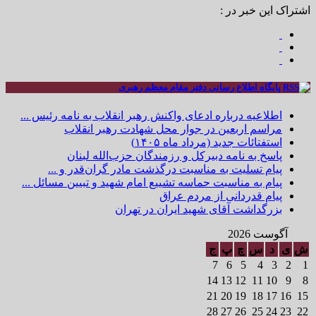
اشتراک این خبر در :
پایگاه اطلاع رسانی دفتر مقام معظم رهبری
اطلاعیه درباره ادعای واکنش رهبر انقلاب به نامه رئیس ...
مراسم اربعین در جوار محل شهادت رهبر انقلاب
استفتائات جدید (مرداد ماه ۱۴۰۵)
پاسخ به نامه دبیرکل و رزمندگان حزب‌الله لبنان
پیام تسلیت به مناسبت درگذشت مادر گران‌قدر و ...
پیام به مناسبت حماسه تشییع امام شهید و تبیین مسائل ...
پیام قدردانی از مردم عراق
بزرگداشت آقای شهید ایران در تهران
آگوست 2026
ش
ی
د
س
چ
پ
ج
7
6
5
4
3
2
1
14
13
12
11
10
9
8
21
20
19
18
17
16
15
28
27
26
25
24
23
22