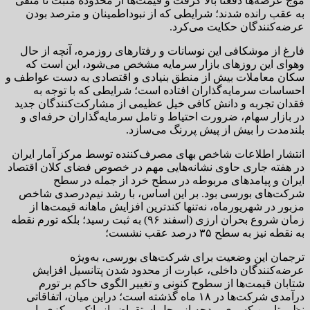
موج عرضه‌ها دفعتا بالا گرفت و قیمت‌ها از محدوده مثبت تا منفی
به عقب رانده شدند؛ شرایطی که از نبوداطمینان و مترصد بودن
عرضه‌کنندگان حکایت می‌کرد.
فارغ از موشکافی این نوسانات و رفتارهای روزمره، آنچه از حال
وهوای این روزهای بازار سرمایه مشخص می‌شود، این است که
سکان معاملات بیش از منطق بنیادی و اقتصادی به دست عواطف و
احساسات سرمایه‌گذاران افتاده است؛ شرایطی که با توجه به
فقدان تجربه و دانش کافی خیل عظیمی از مشارکت‌کنندگان جدید
در بازار سهام، ضرورت احتیاط و تامل سرمایه‌گذاران حرفه‌ای و
بلندمدت را بیش از پیش پررنگ می‌سازد.
انتشار اطلاعات شاخص بهای مصرف‌کننده توسط مرکز آمار ایران
در هفته جاری حاوی نشانه‌هایی مهم در خصوص فضای کلان اقتصاد
ایران و پیامدهای مربوطه در سطح خرد از جمله در سطح
شرکت‌های بورسی بود. بر این اساس، با رشد نیم‌درصدی شاخص
مزبور در شهریورماه، نه‌تنها کندترین افزایش ماهانه قیمت‌ها از
زمان شروع بحران ارزی (اسفند ۹۶) به ثبت رسید؛ بلکه تورم نقطه
به نقطه نیز به سطح ۳۵ درصد عقب نشست؛
ترجمان این وضعیت برای شرکت‌های بورسی، به‌ویژه
عرضه‌کنندگان داخلی، عبارت از محدود شدن پتانسیل افزایش
شتابان قیمت‌ها از سطوح کنونی و تغییر الگوی حاکم بر تورم
درآمدی شرکت‌ها در ۱۸ ماه گذشته است؛ دراین میان، اتفاقاتی
نظیر تامین کسری بودجه از محل استقراض از بانک مرکزی یا