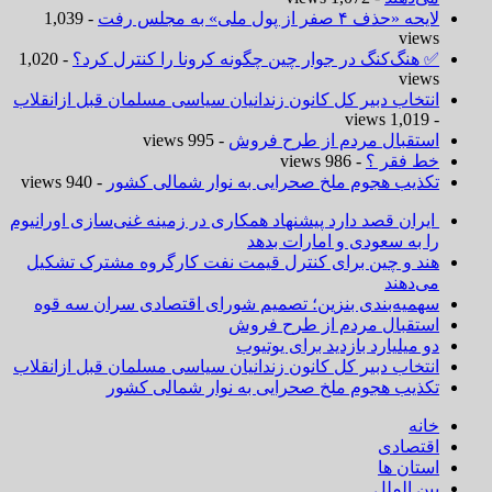
لایحه «حذف ۴ صفر از پول ملی» به مجلس رفت
- 1,039
views
✅ هنگ‌کنگ در جوار چین چگونه کرونا را کنترل کرد؟
- 1,020
views
انتخاب دبیر کل کانون زندانیان سیاسی مسلمان قبل ازانقلاب
- 1,019 views
استقبال مردم از طرح فروش
- 995 views
خط فقر ؟
- 986 views
تکذیب هجوم ملخ صحرایی به نوار شمالی کشور
- 940 views
ایران قصد دارد پیشنهاد همکاری در زمینه غنی‌سازی اورانیوم
را به سعودی و امارات بدهد
هند و چین برای کنترل قیمت نفت کارگروه مشترک تشکیل
می‌دهند
سهمیه‌بندی بنزین؛ تصمیم شورای اقتصادی سران سه قوه
استقبال مردم از طرح فروش
دو میلیارد بازدید برای یوتیوب
انتخاب دبیر کل کانون زندانیان سیاسی مسلمان قبل ازانقلاب
تکذیب هجوم ملخ صحرایی به نوار شمالی کشور
خانه
اقتصادی
استان ها
بین الملل