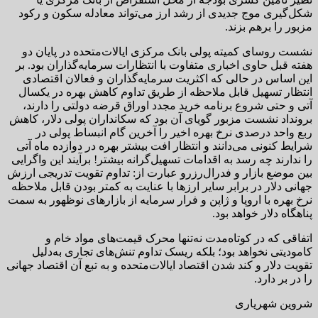
شکل‌گیری موج جدیدی از رشد ارز می‌تواند معادله سکون و رکود
مزبور را برهم بزند.
نشست روسای کمیته پولی بانک مرکزی ایالات‌متحده در پایان دو
هفته قبل حاوی اخباری متفاوت با انتظارات سرمایه‌گذاران بود. بر
این اساس در حالی که اکثریت سرمایه‌گذاران و فعالان اقتصادی
انتظار تسهیل قابل ملاحظه از طریق تداوم کاهش بهره در یکسال
آتی و حتی شروع برنامه خرید مجدد اوراق قرضه دولتی را دارند،
برونداد نشست مزبور گویای آن بود که سکانداران پولی دلار، کاهش
ربع واحد درصدی نرخ بهره اخیر را آخرین گام انبساط پولی در
شرایط کنونی می‌دانند و انتظار افت بیشتر بهره در دوازده ماه آتی
را ندارند چه رسد به اقدامات تسهیل‌گرانه بیشتر! برآیند این واگرایی
بین موضع بازار و فدرال‌رزرو عبارت از: تداوم تقویت تدریجی ارزش
جهانی دلار در برابر سایر ارزها با عنایت به کمتر بودن قابل ملاحظه
نرخ بهره با اروپا و ژاپن و فرار سرمایه از بازارهای نوظهور به سمت
پناهگاه دلار خواهد بود.
اتفاقی که در کوتاه‌مدت نه‌تنها محرک قیمت‌های مواد خام و
کامودیتی نخواهد بود؛ بلکه ریسک تداوم تنش‌های تجاری به‌دلیل
تقویت دلار و کند شدن اقتصاد ایالات‌متحده و به تبع آن اقتصاد جهانی
را در بر دارد.
شروین شهریاری