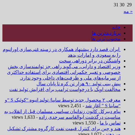
31
30
29
« مه
خانه
پربازدیدترین ها
محبوب ترین ها
ایران قصد دارد پیشنهاد همکاری در زمینه غنی‌سازی اورانیوم
را به سعودی و امارات بدهد
واشنگتن در برابر دوراهی سخت
وزیر اقتصاد و دارایی، می‌گوید راهی جز توانمندسازی بخش
خصوصی و تغییر حکمرانی اقتصادی برای استفاده حداکثری
از سرمایه‌های ملی و ظرفیت‌های داخلی وجود ندارد.
پیش بینی تولید ۹۰ هزار تن کره تا پایان سال
مخالفت اوپک با درخواست ترامپ برای افزایش تولید نفت
معرفی ۲ محصول جدید توسط سایپا/ تولید انبوه “کوئیک S “و
“ساینا S ” آغاز شد
- 2,451 views
پیام دبیرکل کانون زندانیان سیاسی مسلمان قبل از انقلاب به
مناسبت درگذشت ابوالقاسم سرحدی زاده
- 1,633 views
تماس با ما
- 1,550 views
هند و چین برای کنترل قیمت نفت کارگروه مشترک تشکیل
می‌دهند
- 1,072 views