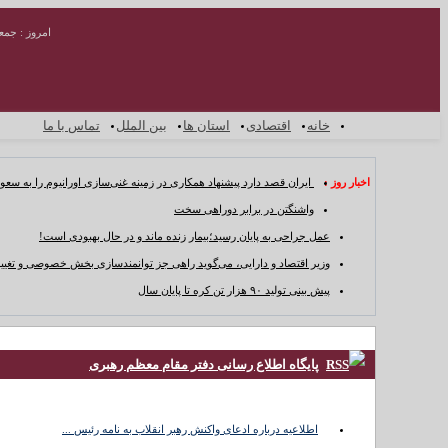
امروز : جمعه ۱۶ مرداد 
خانه
اقتصادی
استان ها
بین الملل
تماس با ما
اخبار روز :
ایران قصد دارد پیشنهاد همکاری در زمینه غنی‌سازی اورانیوم را به سعو
واشنگتن در برابر دوراهی سخت
عمل جراحی به پایان رسید؛بیمار زنده ماند و در حال بهبودی است!
وزیر اقتصاد و دارایی، می‌گوید راهی جز توانمندسازی بخش خصوصی و تغییر
پیش بینی تولید ۹۰ هزار تن کره تا پایان سال
خانه
پایگاه اطلاع رسانی دفتر مقام معظم رهبری
اقتصادی
استان ها
بین
اطلاعیه درباره ادعای واکنش رهبر انقلاب به نامه رئیس ...
الملل