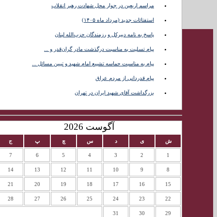
مراسم اربعین در جوار محل شهادت رهبر انقلاب
تماس با
استفتائات جدید (مرداد ماه ۱۴۰۵)
ما
پاسخ به نامه دبیرکل و رزمندگان حزب‌الله لبنان
پیام تسلیت به مناسبت درگذشت مادر گران‌قدر و ...
پیام به مناسبت حماسه تشییع امام شهید و تبیین مسائل ...
پیام قدردانی از مردم عراق
بزرگداشت آقای شهید ایران در تهران
آگوست 2026
ش
ی
د
س
چ
پ
ج
7
6
5
4
3
2
1
14
13
12
11
10
9
8
21
20
19
18
17
16
15
28
27
26
25
24
23
22
31
30
29