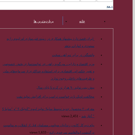
« مه
خانه
پربازدیدترین ها
محبوب ترین ها
ایران قصد دارد پیشنهاد همکاری در زمینه غنی‌سازی اورانیوم را به
سعودی و امارات بدهد
واشنگتن در برابر دوراهی سخت
وزیر اقتصاد و دارایی، می‌گوید راهی جز توانمندسازی بخش خصوصی
و تغییر حکمرانی اقتصادی برای استفاده حداکثری از سرمایه‌های ملی
و ظرفیت‌های داخلی وجود ندارد.
پیش بینی تولید ۹۰ هزار تن کره تا پایان سال
مخالفت اوپک با درخواست ترامپ برای افزایش تولید نفت
معرفی ۲ محصول جدید توسط سایپا/ تولید انبوه “کوئیک S “و “ساینا S
” آغاز شد
- 2,451 views
پیام دبیرکل کانون زندانیان سیاسی مسلمان قبل از انقلاب به مناسبت
درگذشت ابوالقاسم سرحدی زاده
- 1,633 views