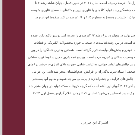
تولید صنعتی جهان نیز در پایان فصل چهارم ۲۰۲۲ با کاهش قابل‌توجهی روبه‌رو شده و به سطح نازل ۵/ ۱درصد رسیده است. سال ۲۰۲۱ در همین فصل، جهان شاهد رشد ۳ تا
د. عامل اصلی این افول، افت چشمگیر رشد تولید کالاهای با فناوری پایین و کالاهای با سطح فناوری متوسط
رو به پایین است. نزول نرخ رشد شاخص تولید صنعتی آسیا و اقیانوسیه (بدون احتساب چین) و اروپا (با احتساب روسیه) به سطوح ۵/ ۱ و ۶/ ۱درصد در کنار سقوط این نرخ در
از آن سو برنده بزرگ این فصل آمریکای جنوبی است که توانسته است در شرایط افت دسته‌‌جمعی تولید در پنج‌قاره، نرخ رشد ۷/ ۳درصدی را تجربه کند. یونیدو تاکید دارد عمده
 است. در بین رشته‌فعالیت‌‌های صنعتی، حوزه محصولات الکتریکی و قطعات
ه کرده و پشت‌سر این بخش، صنعت خودرو و بخش‌‌های وابسته قرار گرفته است. همچنین بدترین عملکرد را در بین
وضعیت سختی را تجربه کرده است. یونیدو عمده‌‌ترین دلایل سقوط تولید صنعتی
ین چالش‌‌های تولید جهانی، به ترتیب شامل «هزینه بالای انرژی»، «رشد نرخ‌های
تضعیف اعتماد سرمایه‌گذاران و افزایش عدم‌اطمینان منجر شده‌اند. این عوامل
 چالش‌‌های فزاینده و چشم‌‌اندازهای بی‌‌ثباتی مواجه شوند و تداوم آنها به‌سختی
ممکن شود. بررسی روند حرکت شاخص تولیدات صنعتی جهان در فاصله فصل دوم ۲۰۱۵ تا فصل آخر ۲۰۲۲ گویای این نکته است که گرچه کرونا به سکته تولید در جهان منجر شد
اما بعد از واکسیناسیون جهانی، روند رشد تولید احیا شد. حال اما در فصل چهارم نشانه‌‌هایی از شوک جدید احساس می‌شود؛ تحلیلی که تا زمان اعلام گزارش فصل اول ۲۰۲۳
اشتراک این خبر در :