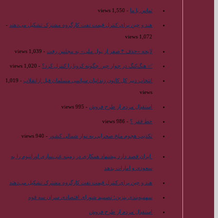
تماس با ما
- 1,550 views
هند و چین برای کنترل قیمت نفت کارگروه مشترک تشکیل می‌دهند
-
1,072 views
لایحه «حذف ۴ صفر از پول ملی» به مجلس رفت
- 1,039 views
✅ هنگ‌کنگ در جوار چین چگونه کرونا را کنترل کرد؟
- 1,020 views
انتخاب دبیر کل کانون زندانیان سیاسی مسلمان قبل ازانقلاب
- 1,019
views
استقبال مردم از طرح فروش
- 995 views
خط فقر ؟
- 986 views
تکذیب هجوم ملخ صحرایی به نوار شمالی کشور
- 940 views
ایران قصد دارد پیشنهاد همکاری در زمینه غنی‌سازی اورانیوم را به
سعودی و امارات بدهد
هند و چین برای کنترل قیمت نفت کارگروه مشترک تشکیل می‌دهند
سهمیه‌بندی بنزین؛ تصمیم شورای اقتصادی سران سه قوه
استقبال مردم از طرح فروش