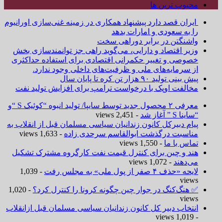
محبوب ترین ها
ایران قصد دارد پیشنهاد همکاری در زمینه غنی‌سازی اورانیوم
را به سعودی و امارات بدهد
واشنگتن در برابر دوراهی سخت
وزیر اقتصاد و دارایی، می‌گوید راهی جز توانمندسازی بخش
خصوصی و تغییر حکمرانی اقتصادی برای استفاده حداکثری
از سرمایه‌های ملی و ظرفیت‌های داخلی وجود ندارد.
پیش بینی تولید ۹۰ هزار تن کره تا پایان سال
مخالفت اوپک با درخواست ترامپ برای افزایش تولید نفت
معرفی ۲ محصول جدید توسط سایپا/ تولید انبوه “کوئیک S “و
“ساینا S ” آغاز شد
- 2,451 views
پیام دبیرکل کانون زندانیان سیاسی مسلمان قبل از انقلاب به
مناسبت درگذشت ابوالقاسم سرحدی زاده
- 1,633 views
تماس با ما
- 1,550 views
هند و چین برای کنترل قیمت نفت کارگروه مشترک تشکیل
می‌دهند
- 1,072 views
لایحه «حذف ۴ صفر از پول ملی» به مجلس رفت
- 1,039
views
✅ هنگ‌کنگ در جوار چین چگونه کرونا را کنترل کرد؟
- 1,020
views
انتخاب دبیر کل کانون زندانیان سیاسی مسلمان قبل ازانقلاب
- 1,019 views