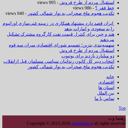
استقبال مردم از طرح فروش
- 995 views
خط فقر ؟
- 986 views
تکذیب هجوم ملخ صحرایی به نوار شمالی کشور
- 940 views
ایران قصد دارد پیشنهاد همکاری در زمینه غنی‌سازی اورانیوم
را به سعودی و امارات بدهد
هند و چین برای کنترل قیمت نفت کارگروه مشترک تشکیل
می‌دهند
سهمیه‌بندی بنزین؛ تصمیم شورای اقتصادی سران سه قوه
استقبال مردم از طرح فروش
دو میلیارد بازدید برای یوتیوب
انتخاب دبیر کل کانون زندانیان سیاسی مسلمان قبل ازانقلاب
تکذیب هجوم ملخ صحرایی به نوار شمالی کشور
خانه
اقتصادی
استان ها
بین الملل
تماس با ما
Top
رهنما وب
Copyright © 2015-2016
nasimiran.ir
all rights reserved