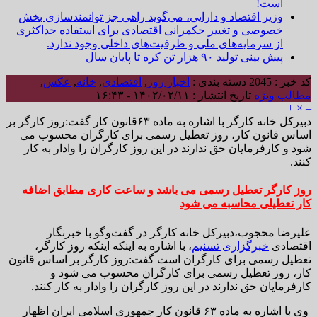
است!
وزیر اقتصاد و دارایی، می‌گوید راهی جز توانمندسازی بخش
خصوصی و تغییر حکمرانی اقتصادی برای استفاده حداکثری
از سرمایه‌های ملی و ظرفیت‌های داخلی وجود ندارد.
پیش بینی تولید ۹۰ هزار تن کره تا پایان سال
کد خبر : 2045
دسته بندی :
اخبار روز
,
اقتصادی
,
خانه
,
عکس
,
مطالب ویژه
تاریخ انتشار : ۱۴۰۲/۰۲/۱۱ - ۱۶:۴۳
+
×
–
دبیرکل خانه کارگر با اشاره به ماده ۶۳قانون کار گفت:روز کارگر بر
اساس قانون کار، روز تعطیل رسمی برای کارگران محسوب می
شود و کارفرمایان حق ندارند در این روز کارگران را وادار به کار
کنند.
روز کارگر تعطیل رسمی می باشد و ساعت کاری مطابق اضافه
کار تعطیلی محاسبه می شود
علیرضا محجوب،دبیرکل خانه کارگر در گفت‌وگو با خبرنگار
اقتصادی
خبرگزاری تسنیم
، با اشاره به اینکه اینکه روز کارگر،
تعطیل رسمی برای کارگران است گفت:روز کارگر بر اساس قانون
کار، روز تعطیل رسمی برای کارگران محسوب می شود و
کارفرمایان حق ندارند در این روز کارگران را وادار به کار کنند.
وی با اشاره به ماده ۶۳ قانون کار جمهوری اسلامی ایران اظهار