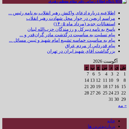
پایگاه اطلاع رسانی دفتر مقام معظم رهبری
اطلاعیه درباره ادعای واکنش رهبر انقلاب به نامه رئیس ...
مراسم اربعین در جوار محل شهادت رهبر انقلاب
استفتائات جدید (مرداد ماه ۱۴۰۵)
پاسخ به نامه دبیرکل و رزمندگان حزب‌الله لبنان
پیام تسلیت به مناسبت درگذشت مادر گران‌قدر و ...
پیام به مناسبت حماسه تشییع امام شهید و تبیین مسائل ...
پیام قدردانی از مردم عراق
بزرگداشت آقای شهید ایران در تهران
آگوست 2026
ش
ی
د
س
چ
پ
ج
7
6
5
4
3
2
1
14
13
12
11
10
9
8
21
20
19
18
17
16
15
28
27
26
25
24
23
22
31
30
29
« مه
خانه
پربازدیدترین ها