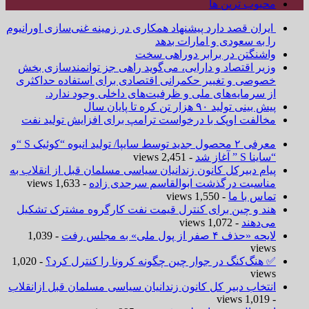
محبوب ترین ها
ایران قصد دارد پیشنهاد همکاری در زمینه غنی‌سازی اورانیوم
را به سعودی و امارات بدهد
واشنگتن در برابر دوراهی سخت
وزیر اقتصاد و دارایی، می‌گوید راهی جز توانمندسازی بخش
خصوصی و تغییر حکمرانی اقتصادی برای استفاده حداکثری
از سرمایه‌های ملی و ظرفیت‌های داخلی وجود ندارد.
پیش بینی تولید ۹۰ هزار تن کره تا پایان سال
مخالفت اوپک با درخواست ترامپ برای افزایش تولید نفت
معرفی ۲ محصول جدید توسط سایپا/ تولید انبوه “کوئیک S “و
“ساینا S ” آغاز شد
- 2,451 views
پیام دبیرکل کانون زندانیان سیاسی مسلمان قبل از انقلاب به
مناسبت درگذشت ابوالقاسم سرحدی زاده
- 1,633 views
تماس با ما
- 1,550 views
هند و چین برای کنترل قیمت نفت کارگروه مشترک تشکیل
می‌دهند
- 1,072 views
لایحه «حذف ۴ صفر از پول ملی» به مجلس رفت
- 1,039
views
✅ هنگ‌کنگ در جوار چین چگونه کرونا را کنترل کرد؟
- 1,020
views
انتخاب دبیر کل کانون زندانیان سیاسی مسلمان قبل ازانقلاب
- 1,019 views