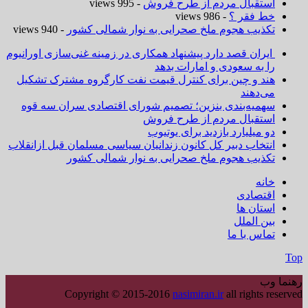
استقبال مردم از طرح فروش
- 995 views
خط فقر ؟
- 986 views
تکذیب هجوم ملخ صحرایی به نوار شمالی کشور
- 940 views
ایران قصد دارد پیشنهاد همکاری در زمینه غنی‌سازی اورانیوم
را به سعودی و امارات بدهد
هند و چین برای کنترل قیمت نفت کارگروه مشترک تشکیل
می‌دهند
سهمیه‌بندی بنزین؛ تصمیم شورای اقتصادی سران سه قوه
استقبال مردم از طرح فروش
دو میلیارد بازدید برای یوتیوب
انتخاب دبیر کل کانون زندانیان سیاسی مسلمان قبل ازانقلاب
تکذیب هجوم ملخ صحرایی به نوار شمالی کشور
خانه
اقتصادی
استان ها
بین الملل
تماس با ما
Top
رهنما وب
Copyright © 2015-2016
nasimiran.ir
all rights reserved