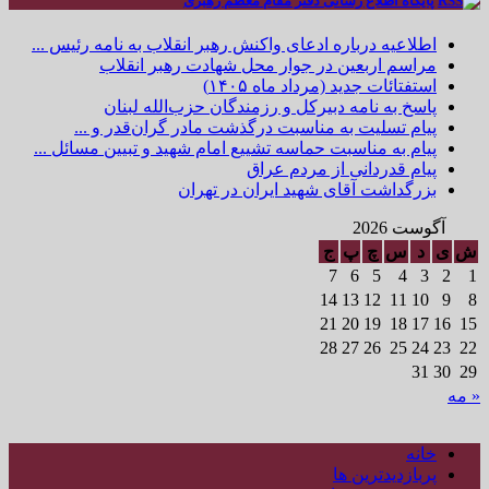
پایگاه اطلاع رسانی دفتر مقام معظم رهبری
اطلاعیه درباره ادعای واکنش رهبر انقلاب به نامه رئیس ...
مراسم اربعین در جوار محل شهادت رهبر انقلاب
استفتائات جدید (مرداد ماه ۱۴۰۵)
پاسخ به نامه دبیرکل و رزمندگان حزب‌الله لبنان
پیام تسلیت به مناسبت درگذشت مادر گران‌قدر و ...
پیام به مناسبت حماسه تشییع امام شهید و تبیین مسائل ...
پیام قدردانی از مردم عراق
بزرگداشت آقای شهید ایران در تهران
آگوست 2026
ش
ی
د
س
چ
پ
ج
7
6
5
4
3
2
1
14
13
12
11
10
9
8
21
20
19
18
17
16
15
28
27
26
25
24
23
22
31
30
29
« مه
خانه
پربازدیدترین ها