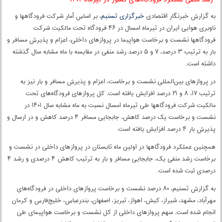
*رشد منفی عملکرد فرودگاه‌های کشور در تیرماه ۱۴۰۲
به گزارش خبرنگار اقتصادی
خبرگزاری تسنیم
، بر اساس آمار شرکت فرودگاهها و
ناوبری هوایی ایران در تیرماه امسال در ۴۶ فرودگاه تحت مالکیت شرکت
فرودگاهها نشست و برخاست هواپیما در پروازهای داخلی،‌ اعزام و پذیرش مسافر و
بار به ترتیب ۳ درصد، ۷ و ۵ درصد رشد منفی در مقایسه با ماه مشابه سال گذشته
داشته است.
در پروازهای بین‌المللی نشست و برخاست، اعزام و پذیرش مسافر و بار نیز به
ترتیب ۱۷، ۸ و ۲۱ درصد افزایش یافته است. کل پروازهای فرودگاه‌های تحت
مالکیت شرکت فرودگاهها طی تیرماه امسال نسبت به ماه مشابه سال ۱۴۰۱ در
نشست و برخاست یک درصد کاهش،‌ جابجایی مسافر ۴ درصد کاهش و در ارسال و
پذیرش بار ۴ درصد افزایش یافته است.
همچنین عملکرد فرودگاهها در اولین ماه تابستان در پروازهای داخلی در نشست و
برخاست رشد منفی یک، جابجایی مسافر و بار به ترتیب کاهش ۴ درصدی و رشد ۴
درصدی ثبت شده است.
به گزارش تسنیم، ۸۰ درصد نشست و برخاست پروازهای داخلی در فرودگاه‌های
مهرآباد، مشهد، شیراز، کیش، اهواز،‌ تبریز، اصفهان،‌ بندرعباس، خلیج‌فارس و کرمان
انجام شده است. سهم پروازهای داخلی از کل نشست و برخاست هواپیمای طی