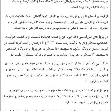
تیرماه امسال ۹۰٫۱۸ درصد، پروازهای خارجی ۵٫۵۳، حجاج ۱٫۸۴ درصد و عتبات
عالیات ۲٫۴۵ درصد بوده است.
از ابتدای امسال تا پایان تیرماه پروازهای داخلی فرودگاه‌های تحت مالکیت شرکت
فرودگاهها و ناوبری هوایی ایران در نشست و برخاست ۳ درصد کاهش، اعزام و
پذیرش مسافر ۱ درصد کاهش و جابجایی بار یک درصد افزایش یافته است.
در پروازهای بین‌المللی (خارجی، حج و عتبات عالیات) نشست و برخاست هواپیما،
جابجایی مسافر و بار به ترتیب رشد مثبت ۱۳، ۳ و ۴ درصدی را ثبت کرده است. در
تیرماه امسال فرودگاه مشهد با متوسط ۱۳۰ مسافر در هر پرواز و فرودگاه رفسنجان
با متوسط ۲۲ مسافر در هر پرواز بیشترین و کمترین تراکم مسافر را داشته‌اند.
به گزارش تسنیم، در بخش تاخیرهای پروازی شرکت‌های هواپیمایی اروان، معراج
و کیش ایر با ۶۷، ۵۸ و ۴۹ درصد بیشترین تاخیر را داشته‌اند. هواپیمایی جمهوری
اسلامی ایران با ۱۶۴ دقیقه ( حدود ۳ ساعت) در صدر متوسط زمان تاخیر پروازهای
تاخیردار قرار دارد.
پس از این شرکت، کیش ایر با ۱۵۱ دقیقه قرار دارد. هواپیمایی معراج، کارون و
ایرتور نیز به ترتیب با ۱۲۲ دقیقه، ۱۲۱ و ۱۲۰ دقیقه در رده‌های بعدی بیشترین متوسط
تاخیر پروازهای تاخیردار قرار دارند.