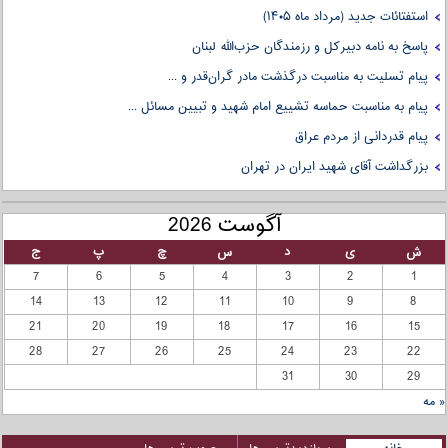
استفتائات جدید (مرداد ماه ۱۴۰۵)
پاسخ به نامه دبیرکل و رزمندگان حزب‌الله لبنان
پیام تسلیت به مناسبت درگذشت مادر گران‌قدر و ...
پیام به مناسبت حماسه تشییع امام شهید و تبیین مسائل ...
پیام قدردانی از مردم عراق
بزرگداشت آقای شهید ایران در تهران
آگوست 2026
ش
ی
د
س
چ
پ
ج
7
6
5
4
3
2
1
14
13
12
11
10
9
8
21
20
19
18
17
16
15
28
27
26
25
24
23
22
31
30
29
« مه