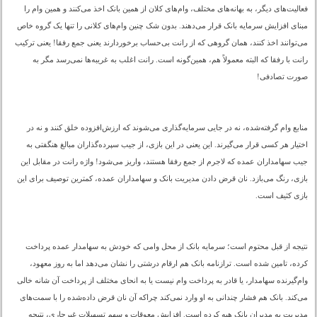
فعالیت‌های دیگر، به بهانه‌های مختلف، وام‌های کلان از همین بانک اخذ می‌کنند و همین وام را
مبنای افزایش سرمایه بانک قرار می‌دهند. بدون شک چنین وام‌های کلانی را تنها یک گروه خاص
می‌توانند اخذ کنند، همان گروهی که از رانت بی‌حساب برخوردارند یعنی جمع رفقا! یعنی ترکیب
رانت با رفقا که البته معمولاً هم، همین‌گونه است. رانت اغلب به غریبه‌ها نمی‌رسد مگر به
صورت تصادفی!
منابع وام گرفته‌شده، نه در جایی سرمایه‌گذاری می‌شوند که ارزش‌افزوده خلق کنند و نه در
اختیار هر کسی قرار می‌گیرند. این یعنی در این بازی، از جیب سپرده‌گذاران مبالغ هنگفتی به
جیب سهامداران عمده که لاجرم از جمع رفقا هستند، واریز می‌شود! واژه رانت در مقابل این
بازی، رنگ می‌بازد. نان قرض دادن مدیریت بانک و سهامداران عمده، کمترین توصیف برای این
بازی کثیف است.
نتیجه از قبل محتوم است؛ سرمایه بانک از محل وامی که خودش به سهامدار عمده پرداخت
کرده، تامین شده است. ترازنامه بانک هم ارقام درشتی را نشان می‌دهد اما به ‌روز معهود،
وام‌گیرنده سهامدار، یا قادر به پرداخت وام نیست یا به انحای مختلف از پرداخت آن شانه خالی
می‌کند. بانک هم فشار چندانی به او وارد نمی‌کند چراکه آن نان قرض داده‌شده را با سمت‌های
مدیریت به مدیران بانک هبه کرده است. افزایش معوقات و سهم تسهیلات غیرجاری، نتیجه