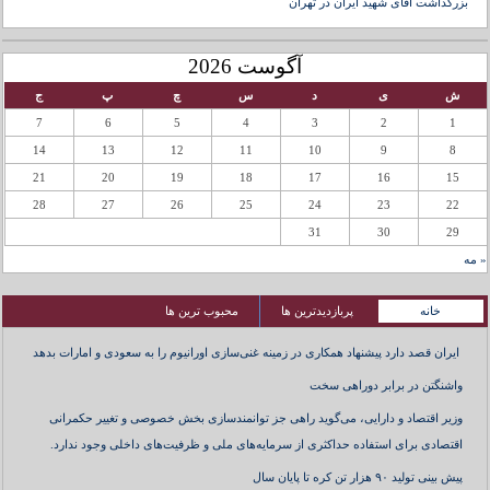
بزرگداشت آقای شهید ایران در تهران
آگوست 2026
ش
ی
د
س
چ
پ
ج
7
6
5
4
3
2
1
14
13
12
11
10
9
8
21
20
19
18
17
16
15
28
27
26
25
24
23
22
31
30
29
« مه
خانه
پربازدیدترین ها
محبوب ترین ها
ایران قصد دارد پیشنهاد همکاری در زمینه غنی‌سازی اورانیوم را به سعودی و امارات بدهد
واشنگتن در برابر دوراهی سخت
وزیر اقتصاد و دارایی، می‌گوید راهی جز توانمندسازی بخش خصوصی و تغییر حکمرانی
اقتصادی برای استفاده حداکثری از سرمایه‌های ملی و ظرفیت‌های داخلی وجود ندارد.
پیش بینی تولید ۹۰ هزار تن کره تا پایان سال