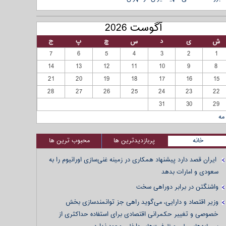
آگوست 2026
ش
ی
د
س
چ
پ
ج
7
6
5
4
3
2
1
14
13
12
11
10
9
8
21
20
19
18
17
16
15
28
27
26
25
24
23
22
31
30
29
مه
خانه
پربازدیدترین ها
محبوب ترین ها
ایران قصد دارد پیشنهاد همکاری در زمینه غنی‌سازی اورانیوم را به
سعودی و امارات بدهد
واشنگتن در برابر دوراهی سخت
وزیر اقتصاد و دارایی، می‌گوید راهی جز توانمندسازی بخش
خصوصی و تغییر حکمرانی اقتصادی برای استفاده حداکثری از