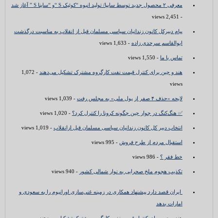
معرفی ۲ محصول جدید توسط سایپا/ تولید انبوه “کوئیک S “و “ساینا S ” آغاز شد
- 2,451 views
پیام دبیرکل کانون زندانیان سیاسی مسلمان قبل از انقلاب به مناسبت درگذشت
ابوالقاسم سرحدی زاده
- 1,633 views
تماس با ما
- 1,550 views
هند و چین برای کنترل قیمت نفت کارگروه مشترک تشکیل می‌دهند
- 1,072
views
لایحه «حذف ۴ صفر از پول ملی» به مجلس رفت
- 1,039 views
✅ هنگ‌کنگ در جوار چین چگونه کرونا را کنترل کرد؟
- 1,020 views
انتخاب دبیر کل کانون زندانیان سیاسی مسلمان قبل ازانقلاب
- 1,019 views
استقبال مردم از طرح فروش
- 995 views
خط فقر ؟
- 986 views
تکذیب هجوم ملخ صحرایی به نوار شمالی کشور
- 940 views
ایران قصد دارد پیشنهاد همکاری در زمینه غنی‌سازی اورانیوم را به سعودی و
امارات بدهد
هند و چین برای کنترل قیمت نفت کارگروه مشترک تشکیل می‌دهند