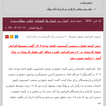
وجود ندارد.
پیش بینی تولید ۹۰ هزار تن کره تا پایان سال
کد خبر : 3858
دسته بندی :
اخبار روز
,
استان ها
,
اقتصادی
,
عکس
,
مطالب ویژه
تاریخ انتشار : ۱۴۰۲/۱۰/۲۰ - ۱۰:۳۹
تصویب افزایش حقوق متوسط ۲۰ درصدی برای کارمندان در سال آینده
+
×
–
رئیس کمیته حقوق و دستمزد کمیسیون تلفیق بودجه ۱۴۰۳، گفت: متوسط افزایش
حقوق کارمندان به ۲۰ درصد افزایش یافت و حداقل کف حقوق کارمندان در سال
آینده ۱۰ میلیون تصویب شد.
ایلنا: علی‌اصغر عنابستانی رئیس کمیته حقوق و دستمزد کمیسیون تلفیق لایحه بودجه سال
۱۴۰۳ در گفت‌وگو با خبرنگار ایلنا، درخصوص آخرین تصمیم‌گیری پیرامون حقوق و دستمزد
کارکنان و بازنشستگان برای سال آینده، گفت: کمیته حقوق و دستمزد کمیسیون تلفیق
جلسات متعددی را برگزار کرد و نهایتاً دولت پیشنهاد کرده بود که ۱۸ درصد متوسط حقوق و
دستمزد کارکنان و بازنشستگان افزایش پیدا کند، بحث ما در مجلس و در کمیته حقوق و
دستمزد این بود که بازه ۱۸د رصد چطور تعیین می‌شود و ساختار اجرای آن چگونه خواهد
بود.