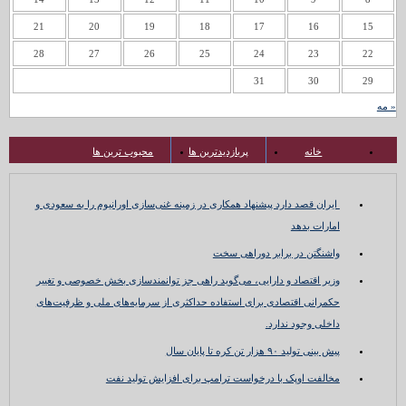
21
20
19
18
17
16
15
28
27
26
25
24
23
22
31
30
29
« مه
خانه
پربازدیدترین ها
محبوب ترین ها
ایران قصد دارد پیشنهاد همکاری در زمینه غنی‌سازی اورانیوم را به سعودی و
امارات بدهد
واشنگتن در برابر دوراهی سخت
وزیر اقتصاد و دارایی، می‌گوید راهی جز توانمندسازی بخش خصوصی و تغییر
حکمرانی اقتصادی برای استفاده حداکثری از سرمایه‌های ملی و ظرفیت‌های
داخلی وجود ندارد.
پیش بینی تولید ۹۰ هزار تن کره تا پایان سال
مخالفت اوپک با درخواست ترامپ برای افزایش تولید نفت