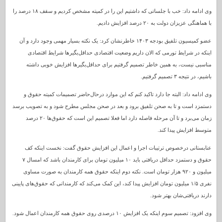
وی ادامه داد: خب با جلساتی که داشتیم این را در کمیته مشخص کردیم و سقف ۱۸ درصد را
با هماهنگی عزیزان دولت به ۲۰ درصد افزایش دادیم.
عضو کمیسیون تلفیق بودجه ۱۴۰۳ خاطرنشان کرد: یک نکته بسیار مهمی وجود دارد و آن
اینکه در شرایط تورمی که الان داریم وضعیت اقتصادی حداقل‌بگیرها شرایط اقتصادی
مناسبی نیست، به همین خاطر تصمیم گرفتیم برای حداقل‌بگیرها افزایش خوبی داشته
باشیم، در نتیجه ۳ تصمیم گرفتیم.
وی ادامه داد: البته جا دارد تاکید کنم که این موارد درحال‌حاضر تصمیمات کمیته حقوق و
دستمزد است و تا به صحن تلفیق برود و بعد در صحن مجلس مطرح شود و به تصویب برسد
زمان می‌برد و تا آن مرحله فاصله دارد اما فعلا تصمیم این است که حقوق‌ها ۲۰ درصد
متوسط افزایش پیدا کند.
عنابستانی درخصوص ترتیبات اجرا و اعمال این افزایش حقوق گفت: نخست اینکه کف
حقوق و دستمزد حداقل دریافتی باید ۱۰ میلیون تومان برای کارمندان باشد که امسال ۷
میلیون و ۹۲۰ هزار تومان است. نکته دوم اینکه حقوق همه کارمندان به صورت مساوی
نفری ۱/۵ میلیون تومان افزایش پیدا کند، این کمک می‌کند که کارمندانی که حقوق‌های پایینی
دارند دریافتی‌شان بهتر شود.
وی افزود: تصمیم سوم اینکه یک افزایش ۱۰ درصدی روی حقوق همه کارمندان اعمال شود.