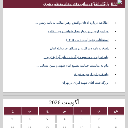
پایگاه اطلاع رسانی دفتر مقام معظم رهبری
اطلاعیه درباره ادعای واکنش رهبر انقلاب به نامه رئیس ...
مراسم اربعین در جوار محل شهادت رهبر انقلاب
استفتائات جدید (مرداد ماه ۱۴۰۵)
پاسخ به نامه دبیرکل و رزمندگان حزب‌الله لبنان
پیام تسلیت به مناسبت درگذشت مادر گران‌قدر و ...
پیام به مناسبت حماسه تشییع امام شهید و تبیین مسائل ...
پیام قدردانی از مردم عراق
بزرگداشت آقای شهید ایران در تهران
آگوست 2026
ش
ی
د
س
چ
پ
ج
7
6
5
4
3
2
1
14
13
12
11
10
9
8